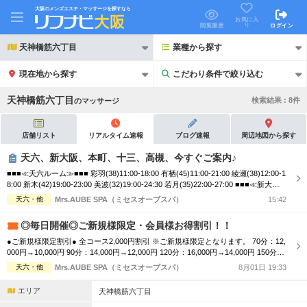
大阪のメンズエステ・マッサージを探すなら
お気に入
り
閲覧履歴
ログイン
天神橋筋六丁目
業種から探す
現在地から探す
こだわり条件で絞り込む
こだわり条件で絞り込む
天神橋筋六丁目
検索結果 :
8
件
の
マッサージ
店舗リスト
リアルタイム速報
ブログ速報
周辺地図から探す
天六、新大阪、本町、十三、高槻、今すぐご案内♪
■■■≪天六ルーム≫■■■ 彩羽(38)11:00-18:00 有栖(45)11:00-21:00 綾瀬(38)12:00-1
21時以降も受付
24時以降も受付
8:00 新木(42)19:00-23:00 美波(32)19:00-24:30 若月(35)22:00-27:00 ■■■≪新大阪
ルーム≫■■■ 聖(43)10:00-16:00 海野(37)11:00-16:30 吉岡(37)11:00-18:00 仲...
天六・他
Mrs.AUBE SPA（ミセスオーブスパ）
15:42
初回割引あり
リピーター割引あり
◎毎日開催◎ご新規様限定・会員様お得割引！！
団体割引
ポイントカード有
●ご新規様限定割引● 全コース2,000円割引 ※ご新規様限定となります。 70分：12,
000円→10,000円 90分：14,000円→12,000円 120分：16,000円→14,000円 150分：
キャッシュレス決済OK
領収証発行可
21,000円→19,000円 180分：26,000円→24,000円 延長30分：6,000円 指名料：1,00
天六・他
Mrs.AUBE SPA（ミセスオーブスパ）
8月01日 19:33
0円 ●フリー限定割引● 全コース1,000円割引 ※リピーター様限定と...
2名様歓迎
団体様歓迎
エリア
天神橋筋六丁目