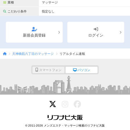
完全個室
半個室あり
業種
マッサージ
こだわり条件
指定なし
ペアルームあり
シャワー室完備
フットバスあり
岩盤浴あり
新規会員登録
ログイン
専用駐車場あり
有資格者在籍
日本人スタッフのみ
女性スタッフのみ
天神橋筋六丁目のマッサージ
リアルタイム速報
スタッフ指名可
Ｗセラピスト
駅から徒歩5分以内
スマートフォン
パソコン
こだわり条件を変更
閉じる
© 2011-2026 メンズエステ・マッサージ検索のリフナビ大阪