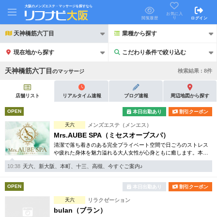
大阪のメンズエステ・マッサージを探すなら
お気に入
り
閲覧履歴
ログイン
天神橋筋六丁目
業種から探す
現在地から探す
こだわり条件で絞り込む
こだわり条件で絞り込む
天神橋筋六丁目
検索結果 :
8
件
の
マッサージ
店舗リスト
リアルタイム速報
ブログ速報
周辺地図から探す
OPEN
本日出勤あり
割引クーポン
21時以降も受付
天六
メンズエステ（メンエス）
24時以降も受付
Mrs.AUBE SPA（ミセスオーブスパ）
初回割引あり
リピーター割引あり
清潔で落ち着きのある完全プライベート空間で日ごろのストレス
や疲れた身体を魅力溢れる大人女性が心身ともに癒します。本格
的な『大人の癒し』を是非ご堪能ください。
団体割引
ポイントカード有
10:38
天六、新大阪、本町、十三、高槻、今すぐご案内♪
キャッシュレス決済OK
領収証発行可
OPEN
本日出勤あり
割引クーポン
天六
リラクゼーション
2名様歓迎
団体様歓迎
bulan（ブラン）