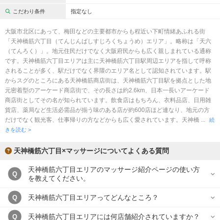
こだわり条件
指定なし
大阪市北区にあって、梅田などの主要都市からも程近い下町情緒あふれる街
「天神橋筋六丁目（てんじんばしすじろくちょうめ）エリア」。略称は「天六
（てんろく）」。地元住民だけでなく大阪府民からも広く親しまれている通称
です。天神橋筋六丁目エリアは主に天神橋筋六丁目駅周辺エリアを指して呼称
されることが多く、駅だけでなく界隈のエリア名として認知されています。駅
からスグのところにある天神橋筋商店街は、天神橋筋六丁目駅を拠点とした地
元密着型のアーケード商店街で、その長さは約2.6km、日本一長いアーケード
商店街としてその名が知られています。飲食店はもちろん、衣料品店、日用雑
貨店、薬局など生活必需品が揃う味のある店が約600店ほど連なり、地元の方
だけでなく観光客、仕事帰りの方などからも広く愛されています。天神橋 ...
続
きを読む >
天神橋筋六丁目×マッサージについてよくある質問
天神橋筋六丁目エリアのマッサージ紹介ページの使い方
Q
を教えてください。
天神橋筋六丁目エリアってどんなところ？
Q
天神橋筋六丁目エリアには何店舗紹介されていますか？
Q