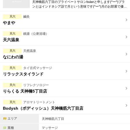
完全個室
半個室あり
天神橋筋六丁目のプライベートサロンbulanと申します(^ー^)ブラ
ンとはインドネシア語で月という意味です(^ー^)月のお部屋で優し
く穏やかな時間を提供させて頂きますので皆様よろしくお願いい
ペアルームあり
シャワー室完備
たします
天六
鍼灸
やまや
フットバスあり
岩盤浴あり
天六
銭湯（公衆浴場）
専用駐車場あり
有資格者在籍
天六温泉
日本人スタッフのみ
女性スタッフのみ
天六
天然温泉
なにわの湯
スタッフ指名可
Ｗセラピスト
天六
タイ古式マッサージ
駅から徒歩5分以内
リラックスタイランド
こだわり条件を変更
天六
リフレクソロジー
りらくる 天神橋5丁目店
閉じる
天六
アロマトリートメント
Bodysh（ボディッシュ）天神橋筋六丁目店
エリア
天神橋筋六丁目
業種
マッサージ