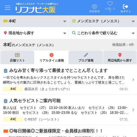
大阪のメンズエステ・マッサージを探すなら
お気に入
り
閲覧履歴
ログイン
本町
メンズエステ（メンエス）
現在地から探す
こだわり条件で絞り込む
こだわり条件で絞り込む
本町
検索結果 :
4
件
の
メンズエステ（メンエス）
店舗リスト
リアルタイム速報
ブログ速報
周辺地図から探す
みなみ甘く寄り添って最後までとことん尽くします
一目で心を奪われるルックスとスタイルを持つセラピストさんです。 扉を開けた
21時以降も受付
24時以降も受付
瞬間からその魅力に圧倒されることでしょう。 愛嬌たっぷりで彼女と過ごしてる
ような心地よい時間を提供してくれます。 癒し精神が旺盛で常に最高のサービス
本町
鏡花水月（きょうかすいげつ）
09:31
初回割引あり
リピーター割引あり
を提供することを心掛けているので施術においてはココロもカラダも嬉しくなる極
上のリラクゼーションを体験することができ、きっとまた会いたくなる存在となる
人気セラピストご案内可能
事でしょう。心に残る特別なひ...
団体割引
ポイントカード有
新人なほ セラピスト （27） 13:10~16:00 新人いおり セラピスト （29） 13:00~
19:00 朝日 セラピスト （29） 15:00~23:09 るな セラピスト （20） 18:30~22:3
キャッシュレス決済OK
領収証発行可
0 新人ひな セラピスト （27） 19:00~23:00 さき セラピスト （29） 18:00~20:0
本町
C-REST（シーレスト）
07:31
0
2名様歓迎
団体様歓迎
◎毎日開催◎ご新規様限定・会員様お得割引！！