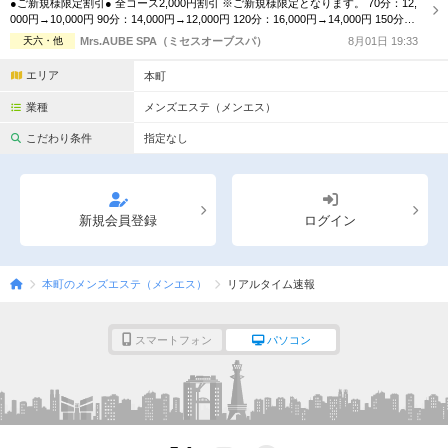
●ご新規様限定割引● 全コース2,000円割引 ※ご新規様限定となります。 70分：12,
完全個室
半個室あり
000円→10,000円 90分：14,000円→12,000円 120分：16,000円→14,000円 150分：
21,000円→19,000円 180分：26,000円→24,000円 延長30分：6,000円 指名料：1,00
天六・他
Mrs.AUBE SPA（ミセスオーブスパ）
8月01日 19:33
ペアルームあり
シャワー室完備
0円 ●フリー限定割引● 全コース1,000円割引 ※リピーター様限定と...
エリア
本町
フットバスあり
岩盤浴あり
業種
メンズエステ（メンエス）
専用駐車場あり
有資格者在籍
こだわり条件
指定なし
日本人スタッフのみ
女性スタッフのみ
スタッフ指名可
Ｗセラピスト
新規会員登録
ログイン
駅から徒歩5分以内
本町のメンズエステ（メンエス）
リアルタイム速報
こだわり条件を変更
スマートフォン
パソコン
閉じる