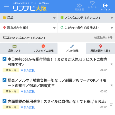
大阪のメンズエステ・マッサージを探すなら
お気に入
り
閲覧履歴
ログイン
江坂
メンズエステ（メンエス）
現在地から探す
こだわり条件で絞り込む
こだわり条件で絞り込む
江坂
検索結果 :
6
件
の
メンズエステ（メンエス）
店舗リスト
リアルタイム速報
ブログ速報
周辺地図から探す
本日9時30分から受付開始！！まだまだ人気セラピストご案内
可能です♪
21時以降も受付
24時以降も受付
江坂・他
マダム江坂
09:00
初回割引あり
リピーター割引あり
罰金／ノルマ／雑費負担一切なし／副業／WワークOK／リモ
ート面接可／宿泊／制服貸与
団体割引
ポイントカード有
江坂・他
マダム江坂
03:00
キャッシュレス決済OK
領収証発行可
内面重視の採用基準！スタイルに自信がなくても稼げるお店♪
2名様歓迎
団体様歓迎
江坂・他
マダム江坂
02:00