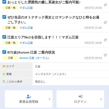
完全個室
半個室あり
おっとりした雰囲気の癒し系淑女がご案内可能♪
江坂・他
マダム江坂
8月07日 23:00
ペアルームあり
シャワー室完備
ぜひ当店のオトナチック美女とロマンチックなひと時をお過
フットバスあり
岩盤浴あり
ごし下さい。
江坂・他
マダム江坂
8月07日 21:00
専用駐車場あり
有資格者在籍
江坂エリアNo1を目指します！！！マダム江坂
日本人スタッフのみ
女性スタッフのみ
江坂・他
マダム江坂
8月07日 19:00
スタッフ指名可
Ｗセラピスト
8/7(金)Aurum-江坂 ご案内状況
江坂
Aurum 江坂（オーラム）
8月07日 03:43
駅から徒歩5分以内
エリア
江坂
こだわり条件を変更
業種
メンズエステ（メンエス）
こだわり条件
指定なし
閉じる
新規会員登録
ログイン