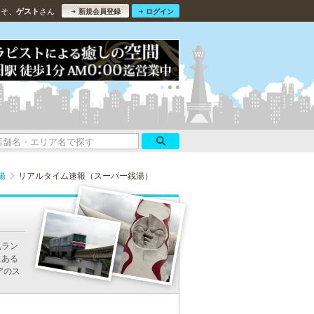
こそ、
さん
ゲスト
新規会員登録
ログイン
湯
リアルタイム速報（スーパー銭湯）
気ラン
にある
アのス