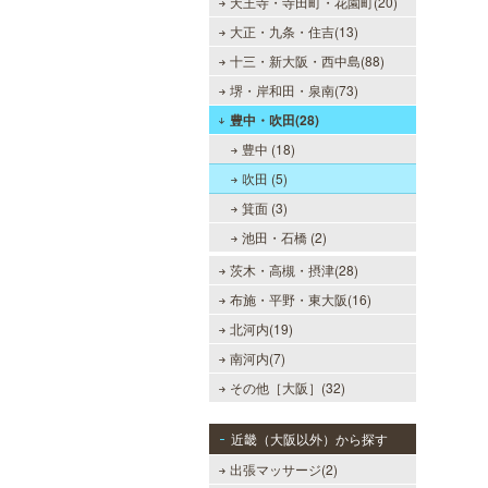
天王寺・寺田町・花園町(20)
大正・九条・住吉(13)
十三・新大阪・西中島(88)
堺・岸和田・泉南(73)
豊中・吹田(28)
豊中 (18)
吹田 (5)
箕面 (3)
池田・石橋 (2)
茨木・高槻・摂津(28)
布施・平野・東大阪(16)
北河内(19)
南河内(7)
その他［大阪］(32)
近畿（大阪以外）から探す
出張マッサージ(2)