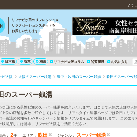
よう
リフナビが男のリフレッシュ＆
リラクゼーションスポットを
お探しいたします
日本橋
堺東
梅田
リフナビ大阪コラム
閲覧履歴
お気に入り
ナビ大阪
大阪のスーパー銭湯
豊中・吹田のスーパー銭湯
吹田のスーパー銭
田のスーパー銭湯
の吹田にある男性歓迎のスーパー銭湯を紹介いたします。口コミで人気の店舗や人
グ上位の店舗を多数ご紹介しております。リアルタイム速報ページでは吹田エリア
パー銭湯のお知らせやキャンペーン情報をリアルタイムでお届けします。 このエリ
ー銭湯探しには是非、リフナビ大阪をご活用ください。
2
吹田
スーパー銭湯
結果：
件
エリア：
ジャンル：