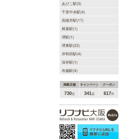
あびこ駅(3)
千里中央駅(4)
高槻市駅(17)
樟葉駅(1)
堺駅(1)
堺東駅(22)
岸和田駅(4)
深井駅(1)
布施駅(4)
掲載店舗
キャンペーン
クーポン
730
341
617
店
店
件