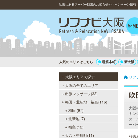
吹田にあるスーパー銭湯のお知らせやキャンペーン情報
人気のエリアはこちら
堺筋本町
新大阪
大阪エリアで探す
リフ
大阪の全てのエリア
吹
出張マッサージ(33)
梅田・北新地・福島(116)
大阪
梅田 (97)
キン
北新地 (7)
スー
ーパ
福島 (12)
天六・中崎町(11)
検索