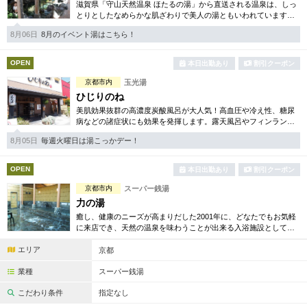
完全個室
半個室あり
滋賀県「守山天然温泉 ほたるの湯」から直送される温泉は、しっ
とりとしたなめらかな肌ざわりで美人の湯ともいわれています。
再入浴OKシステムやバラエティー豊かなイベント湯なども楽しみ
ペアルームあり
シャワー室完備
8月06日
8月のイベント湯はこちら！
の一つです。
フットバスあり
岩盤浴あり
OPEN
本日出勤あり
割引クーポン
京都市内
玉光湯
専用駐車場あり
有資格者在籍
ひじりのね
日本人スタッフのみ
美肌効果抜群の高濃度炭酸風呂が大人気！高血圧や冷え性、糖尿
女性スタッフのみ
病などの諸症状にも効果を発揮します。露天風呂やフィンランド
サウナなど、ゆったりとくつろげる空間をご用意。
スタッフ指名可
Ｗセラピスト
8月05日
毎週火曜日は湯こっかデー！
駅から徒歩5分以内
OPEN
本日出勤あり
割引クーポン
京都市内
スーパー銭湯
こだわり条件を変更
力の湯
癒し、健康のニーズが高まりだした2001年に、どなたでもお気軽
に来店でき、天然の温泉を味わうことが出来る入浴施設として伏
閉じる
見力の湯はオープンいたしました。皆様の癒しに貢献できるよう
エリア
努めてまいります。
京都
業種
スーパー銭湯
こだわり条件
指定なし