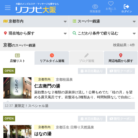
大阪のメンズエステ・マッサージを探すなら
お気に入
り
閲覧履歴
ログイン
京都市内
スーパー銭湯
現在地から探す
こだわり条件で絞り込む
こだわり条件で絞り込む
京都
検索結果 :
4
件
の
スーパー銭湯
店舗リスト
リアルタイム速報
ブログ速報
周辺地図から探す
OPEN
本日出勤あり
割引クーポン
21時以降も受付
京都市内
京都桂温泉
24時以降も受付
仁左衛門の湯
初回割引あり
リピーター割引あり
薬効豊かな２種類の源泉掛け流し！公卿もめでた「桂の月」を望
める露天風呂です。岩盤浴も2種類あり、時間制限なしで自由に行
ききし、楽しんで頂く事が可能です。お風呂とあわせて是非お楽
団体割引
ポイントカード有
12:37
夏限定！スペシャル湯
しみ下さい。
キャッシュレス決済OK
領収証発行可
OPEN
本日出勤あり
割引クーポン
京都市内
京都壬生 日帰り天然温泉
2名様歓迎
団体様歓迎
はなの湯