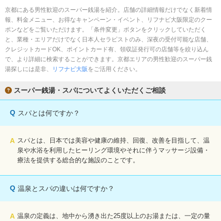
京都にある男性歓迎のスーパー銭湯を紹介。店舗の詳細情報だけでなく新着情
報、料金メニュー、お得なキャンペーン・イベント、リフナビ大阪限定のクー
ポンなどをご覧いただけます。「条件変更」ボタンをクリックしていただく
と、業種・エリアだけでなく日本人セラピストのみ、深夜の受付可能な店舗、
クレジットカードOK、ポイントカード有、領収証発行可の店舗等を絞り込ん
で、より詳細に検索することができます。京都エリアの男性歓迎のスーパー銭
湯探しには是非、
リフナビ大阪
をご活用ください。
スーパー銭湯・スパについてよくいただくご相談
Q
スパとは何ですか？
A
スパとは、日本では美容や健康の維持、回復、改善を目指して、温
泉や水浴を利用したヒーリング環境やそれに伴うマッサージ設備・
療法を提供する総合的な施設のことです。
Q
温泉とスパの違いは何ですか？
A
温泉の定義は、地中から湧き出た25度以上のお湯または、一定の量