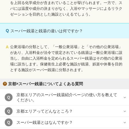
を上回る化学成分が含まれていることが挙げられます。一方で、ス
パには温度や成分の決まりがなく、入浴やマッサージによるリラク
ゼーションを目的とした施設といえるでしょう。
Q
スーパー銭湯と銭湯の違いは何ですか？
A
公衆浴場の分類として、「一般公衆浴場」と「その他の公衆浴場」
があり、入浴料金が法令で規定されている銭湯は一般公衆浴場に該
当し、自由に入浴料金を定められるスーパー銭湯はその他の公衆浴
場に該当します。保健衛生上必要な施設が銭湯、娯楽や休養を目的
とする施設がスーパー銭湯に分類されます。
京都×スーパー銭湯についてよくある質問
京都エリアのスーパー銭湯紹介ページの使い方を教えて
Q
ください。
京都エリアってどんなところ？
Q
スーパー銭湯とはなんですか？
Q