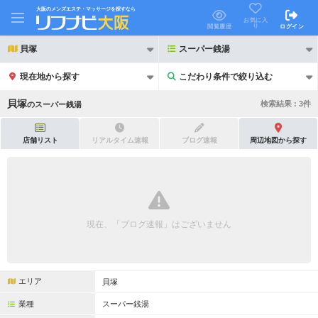
大阪のメンズエステ・マッサージを探すなら
お気に入
り
閲覧履歴
ログイン
貝塚
スーパー銭湯
現在地から探す
こだわり条件で絞り込む
こだわり条件で絞り込む
貝塚
検索結果 :
3
件
の
スーパー銭湯
店舗リスト
リアルタイム速報
ブログ速報
周辺地図から探す
21時以降も受付
24時以降も受付
初回割引あり
リピーター割引あり
現在、「ブログ速報」はございません
団体割引
ポイントカード有
キャッシュレス決済OK
領収証発行可
エリア
貝塚
2名様歓迎
団体様歓迎
業種
スーパー銭湯