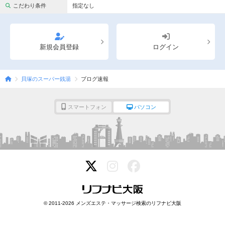
完全個室
半個室あり
こだわり条件
指定なし
ペアルームあり
シャワー室完備
フットバスあり
岩盤浴あり
新規会員登録
ログイン
専用駐車場あり
有資格者在籍
貝塚のスーパー銭湯
ブログ速報
日本人スタッフのみ
女性スタッフのみ
スタッフ指名可
Ｗセラピスト
スマートフォン
パソコン
駅から徒歩5分以内
こだわり条件を変更
閉じる
© 2011-2026 メンズエステ・マッサージ検索のリフナビ大阪