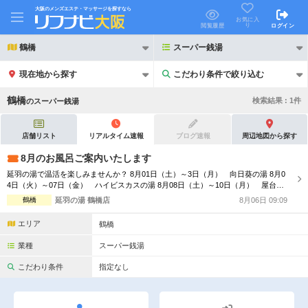
大阪のメンズエステ・マッサージを探すなら
お気に入
り
閲覧履歴
ログイン
鶴橋
スーパー銭湯
現在地から探す
こだわり条件で絞り込む
こだわり条件で絞り込む
鶴橋
検索結果 :
1
件
の
スーパー銭湯
店舗リスト
リアルタイム速報
ブログ速報
周辺地図から探す
8月のお風呂ご案内いたします
延羽の湯で温活を楽しみませんか？ 8月01日（土）～3日（月） 向日葵の湯 8月0
21時以降も受付
24時以降も受付
4日（火）～07日（金） ハイビスカスの湯 8月08日（土）～10日（月） 屋台風
呂 冷やしスイカの湯 8月11日（火）～13日（水） 屋台風呂 懐かしのパインア
鶴橋
延羽の湯 鶴橋店
8月06日 09:09
初回割引あり
リピーター割引あり
メの湯 8月14日（金）～17日（月） 屋台風呂 懐かしのリンゴ飴の湯 8月18日
（火）～24日（月） トロピカルマンゴーの湯 8月25日...
エリア
鶴橋
団体割引
ポイントカード有
業種
スーパー銭湯
キャッシュレス決済OK
領収証発行可
こだわり条件
指定なし
2名様歓迎
団体様歓迎