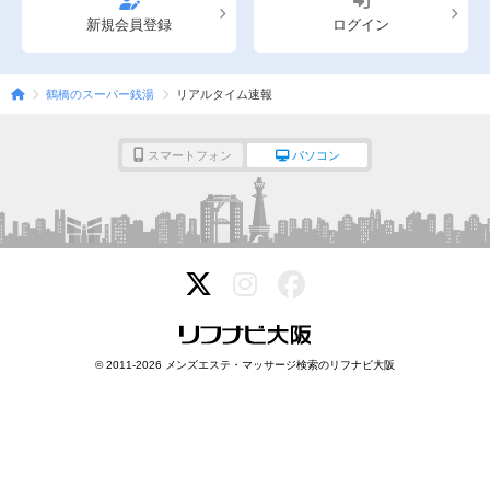
完全個室
半個室あり
新規会員登録
ログイン
ペアルームあり
シャワー室完備
フットバスあり
岩盤浴あり
鶴橋のスーパー銭湯
リアルタイム速報
専用駐車場あり
有資格者在籍
スマートフォン
パソコン
日本人スタッフのみ
女性スタッフのみ
スタッフ指名可
Ｗセラピスト
駅から徒歩5分以内
こだわり条件を変更
© 2011-2026 メンズエステ・マッサージ検索のリフナビ大阪
閉じる