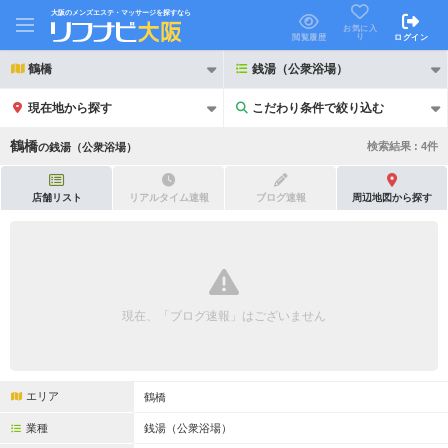
大阪のメンズエステ・マッサージを探すなら
お気に入
り
閲覧履歴
ログイン
鶴橋
銭湯（公衆浴場）
現在地から探す
こだわり条件で絞り込む
こだわり条件で絞り込む
鶴橋
検索結果 :
4
件
の
銭湯（公衆浴場）
店舗リスト
リアルタイム速報
ブログ速報
周辺地図から探す
21時以降も受付
24時以降も受付
初回割引あり
リピーター割引あり
現在、「ブログ速報」はございません
団体割引
ポイントカード有
キャッシュレス決済OK
領収証発行可
エリア
鶴橋
2名様歓迎
団体様歓迎
業種
銭湯（公衆浴場）