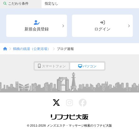
完全個室
半個室あり
こだわり条件
指定なし
ペアルームあり
シャワー室完備
フットバスあり
岩盤浴あり
新規会員登録
ログイン
専用駐車場あり
有資格者在籍
鶴橋の銭湯（公衆浴場）
ブログ速報
日本人スタッフのみ
女性スタッフのみ
スタッフ指名可
Ｗセラピスト
スマートフォン
パソコン
駅から徒歩5分以内
こだわり条件を変更
閉じる
© 2011-2026 メンズエステ・マッサージ検索のリフナビ大阪