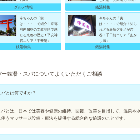
グルメ情報
銭湯特集
今ちゃんの「実
今ちゃんの「実
は・・・」で紹介！京都
は・・・」で紹介！知ら
府内屈指の文教地区で感
れざる最新グルメが席
じる京都の歴史！平安神
巻！千日前エリア「あか
宮エリア「平安湯」
し湯」
銭湯特集
銭湯特集
パー銭湯・スパについてよくいただくご相談
スパとは何ですか？
スパとは、日本では美容や健康の維持、回復、改善を目指して、温泉や
に伴うマッサージ設備・療法を提供する総合的な施設のことです。