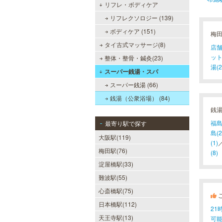
リフレ・ボディケア
リフレクソロジー (139)
ボディケア (151)
梅
タイ古式マッサージ(8)
店舗
ット
整体・整骨・鍼灸(23)
湯(2
スーパー銭湯・スパ
スーパー銭湯 (66)
銭湯（公衆浴場） (84)
銭
福島
最寄り駅で探す
島(2
大阪駅(119)
(1)
梅田駅(76)
(8)
淀屋橋駅(33)
難波駅(55)
心斎橋駅(75)
日本橋駅(112)
2
天王寺駅(13)
可能