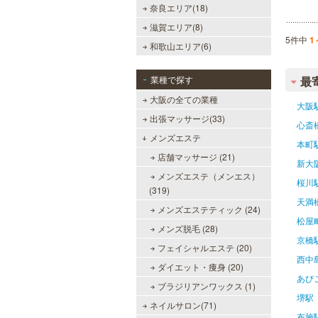
奈良エリア(18)
滋賀エリア(8)
5件中
1
和歌山エリア(6)
業種で探す
最
大阪の全ての業種
大阪
出張マッサージ(33)
心斎
メンズエステ
本町
店舗マッサージ (21)
新大
メンズエステ（メンエス）
桜川
(319)
天満
メンズエステティック (24)
松屋
メンズ脱毛 (28)
京橋
フェイシャルエステ (20)
西中
ダイエット・痩身 (20)
あび
ブラジリアンワックス (1)
堺駅
ネイルサロン(71)
布施