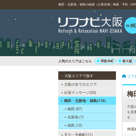
梅田・北新地・福島の銭湯（公衆浴場）検索・予約（5件
人気のエリアはこちら
堺筋本町
新大阪
大阪エリアで探す
リフ
大阪の全てのエリア
梅
出張マッサージ(33)
梅田・北新地・福島(116)
大阪
梅田 (97)
を多
北新地 (7)
す。
福島 (12)
検索
天六・中崎町(11)