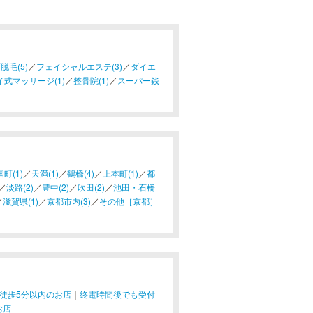
脱毛(5)
／
フェイシャルエステ(3)
／
ダイエ
イ式マッサージ(1)
／
整骨院(1)
／
スーパー銭
町(1)
／
天満(1)
／
鶴橋(4)
／
上本町(1)
／
都
／
淡路(2)
／
豊中(2)
／
吹田(2)
／
池田・石橋
／
滋賀県(1)
／
京都市内(3)
／
その他［京都］
徒歩5分以内のお店
｜
終電時間後でも受付
お店