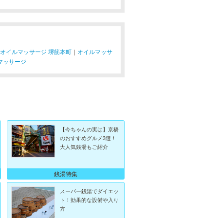
オイルマッサージ 堺筋本町
｜
オイルマッサ
マッサージ
【今ちゃんの実は】京橋
のおすすめグルメ3選！
大人気銭湯もご紹介
銭湯特集
スーパー銭湯でダイエッ
ト！効果的な設備や入り
方