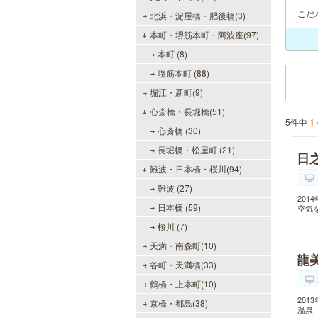
こだ
北浜・淀屋橋・肥後橋(3)
本町・堺筋本町・阿波座(97)
本町 (8)
堺筋本町 (88)
堀江・新町(9)
心斎橋・長堀橋(51)
5件中
1
心斎橋 (30)
長堀橋・松屋町 (21)
日
難波・日本橋・桜川(94)
難波 (27)
20
日本橋 (59)
空気
桜川 (7)
天満・南森町(10)
龍
谷町・天満橋(33)
鶴橋・上本町(10)
20
京橋・都島(38)
温泉