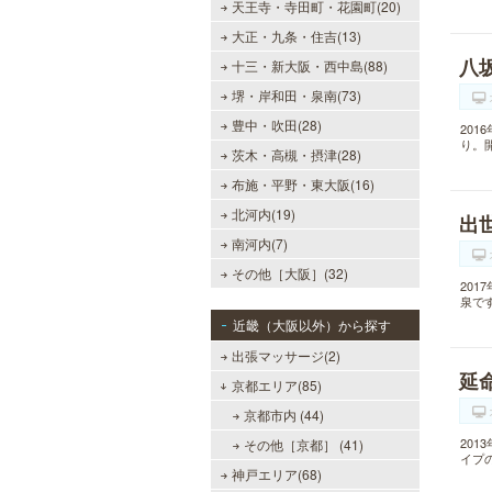
天王寺・寺田町・花園町(20)
大正・九条・住吉(13)
八
十三・新大阪・西中島(88)
堺・岸和田・泉南(73)
豊中・吹田(28)
20
り。
茨木・高槻・摂津(28)
布施・平野・東大阪(16)
北河内(19)
出
南河内(7)
その他［大阪］(32)
20
泉で
近畿（大阪以外）から探す
出張マッサージ(2)
延
京都エリア(85)
京都市内 (44)
20
その他［京都］ (41)
イプ
神戸エリア(68)