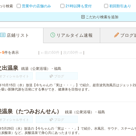
わり検索
営業中の店舗のみ
21時以降も受付
初回割引あり
こだわり検索を追加
店鋪リスト
リアルタイム速報
ブログ
～5
件を表示
｜
←前の50件
｜
次の50件→
｜
之出温泉
銭湯（公衆浴場）・福島
オフィシャルサイト
ブログ
14年10月15日（水）放送【今ちゃんの「実は・・・」】で紹介。超音波気泡風呂はジェット
を吸い新陳代謝を活発にする事ができ、健康体を目指せます。
美温泉（たつみおんせん）
銭湯（公衆浴場）・福島
オフィシャルサイト
ブログ
13年5月29日（水）放送の【今ちゃんの「実は・・・」】で紹介。水風呂、サウナ、スチー
（炭酸泉）など。炭酸温泉で身心共にあったまります。