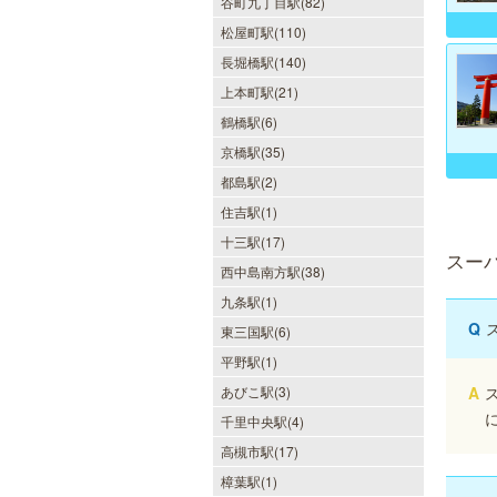
谷町九丁目駅(82)
松屋町駅(110)
DAZZLE（ダズル）
長堀橋駅(140)
新大阪駅東口徒歩１分！大阪のメン
上本町駅(21)
エス業界の中でも最高クラスのクオ
リティ!!厳選に厳選を重ねたセラピ
鶴橋駅(6)
ストが何度も何度もトレーニングを
京橋駅(35)
受け実現しました。日々の疲れを解
きほぐす極上のお時間をご堪能くだ
都島駅(2)
さい。
住吉駅(1)
十三駅(17)
スー
当たりSPA 日本橋店
西中島南方駅(38)
九条駅(1)
当店では、少しでも多くのお客様に
ご利用して頂く為に無料専用駐車場
Q
東三国駅(6)
を完備しております。★完全個室★
お客様に『当たり』と思ってもらえ
平野駅(1)
る様ルックス、施術レベルを極めた
セラピストがマッサージをご提供致
あびこ駅(3)
A
します。
千里中央駅(4)
高槻市駅(17)
樟葉駅(1)
ミセス・ムーンR 大阪店