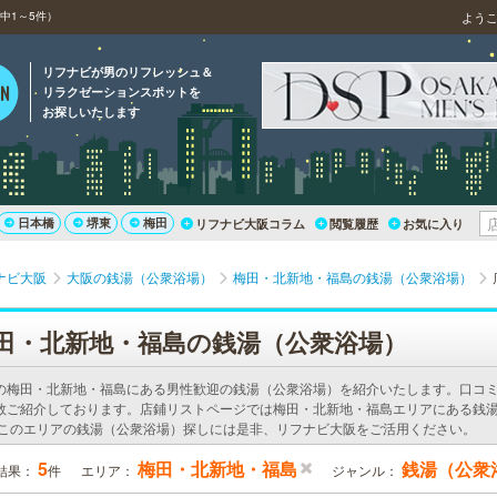
中1～5件）
よう
リフナビが男のリフレッシュ＆
リラクゼーションスポットを
お探しいたします
日本橋
堺東
梅田
リフナビ大阪コラム
閲覧履歴
お気に入り
ナビ大阪
大阪の銭湯（公衆浴場）
梅田・北新地・福島の銭湯（公衆浴場）
田・北新地・福島の銭湯（公衆浴場）
の梅田・北新地・福島にある男性歓迎の銭湯（公衆浴場）を紹介いたします。口コ
数ご紹介しております。店鋪リストページでは梅田・北新地・福島エリアにある銭
 このエリアの銭湯（公衆浴場）探しには是非、リフナビ大阪をご活用ください。
5
梅田・北新地・福島
銭湯（公衆
結果：
件
エリア：
ジャンル：