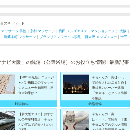
注目のキーワード
 マッサージ 男性
｜
京都 マッサージ
｜
梅田 メンズエステ
｜
マンションエステ 大阪
｜
ジ
｜
堺筋本町 マッサージ
｜
ブラジリアンワックス脱毛
｜
新大阪 メンズエステ
｜
十三 
フナビ大阪」の銭湯（公衆浴場）のお役立ち情報!! 最新記事
【2025年最新】ニュージ
今ちゃんの「実は･･･」
ャパン梅田店のマッサー
で紹介された店まとめ｜
ジメニュー全10種類！料
東梅田のスーパー銭湯
金や効果は？
「大東洋」とグルメ情報
を解説
銭湯特集
銭湯特集
【新大阪エリア】おすす
今ちゃんの「実
めの中華料理店！今ちゃ
は・・・」で紹介！千里
んの実はで紹介されたお
中央エリアのグルメ情報
店3選
と銭湯「箕面湯元 水春」