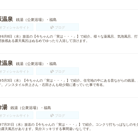
坂温泉
銭湯（公衆浴場）・福島
オフィシャルサイト
ブログ
16年6月8日（水）放送の【今ちゃんの「実は・・・」】で紹介。様々な薬風呂、気泡風呂、打
開放感ある露天風呂はぬるめでゆったり入浴して頂けます。
世温泉
銭湯（公衆浴場）・福島
オフィシャルサイト
ブログ
17年5月3日（水）【今ちゃんの「実は・・・」】で紹介。住宅地の中にある昔ながらの銭湯
す。ノンスタイル井上さん・石田さんも幼少期に通っていた事で有名。
命湯
銭湯（公衆浴場）・福島
オフィシャルサイト
ブログ
13年7月31日（水）放送の【今ちゃんの「実は・・・」】で紹介。コンクリ打ちっぱなしの
の露天風呂があります。気分スッキリする事間違いなしです。