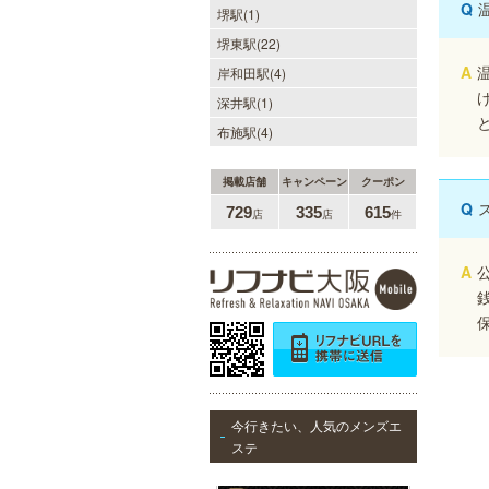
Q
堺駅(1)
優しさと気遣いを忘れない…。大人
女性専門サロン♪至福の癒しを、お
堺東駅(22)
約束致します。
A
岸和田駅(4)
深井駅(1)
布施駅(4)
掲載店舗
キャンペーン
クーポン
LA BELLA 日本橋・堺筋本
町・谷町ルーム（ラベーラ）
Q
729
335
615
店
店
件
若い女性にはない大人の魅力を存分
に味わってくださいませ。またプラ
A
イベートルームにお越し頂くのが難
しい方でも出張での対応もしており
ますので何なりとお申し付けくださ
い。
美魔女セラピー 梅田店
今行きたい、人気のメンズエ
ステ
地下鉄梅田駅より徒歩5分。洗練さ
れた美魔女による究極の癒しをご堪
能ください。