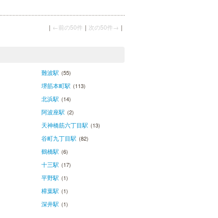
｜
←前の50件
｜
次の50件→
｜
難波駅
(55)
堺筋本町駅
(113)
北浜駅
(14)
阿波座駅
(2)
天神橋筋六丁目駅
(13)
谷町九丁目駅
(82)
鶴橋駅
(6)
十三駅
(17)
平野駅
(1)
樟葉駅
(1)
深井駅
(1)