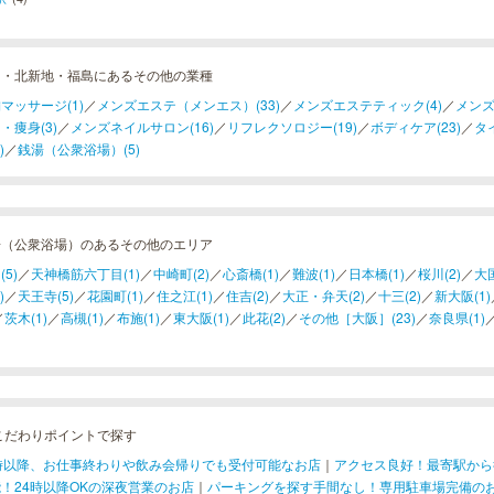
田・北新地・福島にあるその他の業種
マッサージ(1)
／
メンズエステ（メンエス）(33)
／
メンズエステティック(4)
／
メンズ
・痩身(3)
／
メンズネイルサロン(16)
／
リフレクソロジー(19)
／
ボディケア(23)
／
タ
)
／
銭湯（公衆浴場）(5)
湯（公衆浴場）のあるその他のエリア
(5)
／
天神橋筋六丁目(1)
／
中崎町(2)
／
心斎橋(1)
／
難波(1)
／
日本橋(1)
／
桜川(2)
／
大国
)
／
天王寺(5)
／
花園町(1)
／
住之江(1)
／
住吉(2)
／
大正・弁天(2)
／
十三(2)
／
新大阪(1)
／
茨木(1)
／
高槻(1)
／
布施(1)
／
東大阪(1)
／
此花(2)
／
その他［大阪］(23)
／
奈良県(1)
こだわりポイントで探す
1時以降、お仕事終わりや飲み会帰りでも受付可能なお店
｜
アクセス良好！最寄駅から
！24時以降OKの深夜営業のお店
｜
パーキングを探す手間なし！専用駐車場完備の