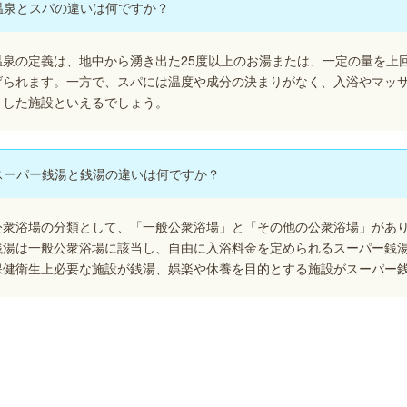
温泉とスパの違いは何ですか？
温泉の定義は、地中から湧き出た25度以上のお湯または、一定の量を上
げられます。一方で、スパには温度や成分の決まりがなく、入浴やマッ
とした施設といえるでしょう。
スーパー銭湯と銭湯の違いは何ですか？
公衆浴場の分類として、「一般公衆浴場」と「その他の公衆浴場」があ
銭湯は一般公衆浴場に該当し、自由に入浴料金を定められるスーパー銭
保健衛生上必要な施設が銭湯、娯楽や休養を目的とする施設がスーパー