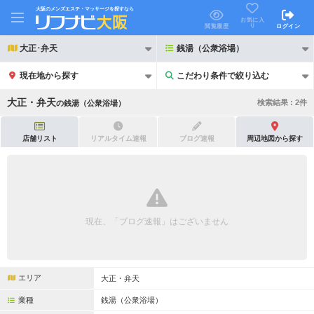
大阪のメンズエステ・マッサージを探すなら
お気に入
り
閲覧履歴
ログイン
大正･弁天
銭湯（公衆浴場）
現在地から探す
こだわり条件で絞り込む
こだわり条件で絞り込む
大正・弁天
検索結果 :
2
件
の
銭湯（公衆浴場）
店舗リスト
リアルタイム速報
ブログ速報
周辺地図から探す
21時以降も受付
24時以降も受付
初回割引あり
リピーター割引あり
現在、「ブログ速報」はございません
団体割引
ポイントカード有
キャッシュレス決済OK
領収証発行可
エリア
大正・弁天
2名様歓迎
団体様歓迎
業種
銭湯（公衆浴場）