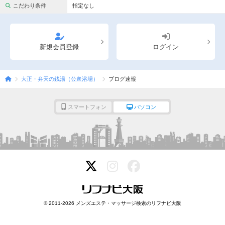
完全個室
半個室あり
こだわり条件
指定なし
ペアルームあり
シャワー室完備
フットバスあり
岩盤浴あり
新規会員登録
ログイン
専用駐車場あり
有資格者在籍
大正・弁天の銭湯（公衆浴場）
ブログ速報
日本人スタッフのみ
女性スタッフのみ
スタッフ指名可
Ｗセラピスト
スマートフォン
パソコン
駅から徒歩5分以内
こだわり条件を変更
閉じる
© 2011-2026 メンズエステ・マッサージ検索のリフナビ大阪