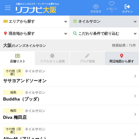
大阪のメンズエステ・マッサージを探すなら
お気に入
り
閲覧履歴
ログイン
エリアから探す
ネイルサロン
現在地から探す
こだわり条件で絞り込む
こだわり条件で絞り込む
大阪
検索結果 :
71
件
の
メンズネイルサロン
店舗リスト
リアルタイム速報
ブログ速報
周辺地図から探す
その他［京
ネイルサロン
都］
ササヨアンドソーオン
21時以降も受付
24時以降も受付
初回割引あり
リピーター割引あり
福島
ネイルサロン
Buddha（ブッダ）
団体割引
ポイントカード有
梅田
ネイルサロン
キャッシュレス決済OK
領収証発行可
Diva 梅田店
2名様歓迎
団体様歓迎
その他［京
ネイルサロン
都］
AlleuM（アリューム）