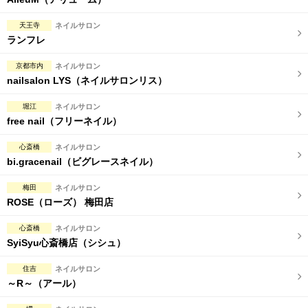
完全個室
半個室あり
天王寺
ネイルサロン
ペアルームあり
シャワー室完備
ランフレ
フットバスあり
岩盤浴あり
京都市内
ネイルサロン
nailsalon LYS（ネイルサロンリス）
専用駐車場あり
有資格者在籍
堀江
ネイルサロン
日本人スタッフのみ
女性スタッフのみ
free nail（フリーネイル）
スタッフ指名可
Ｗセラピスト
心斎橋
ネイルサロン
bi.gracenail（ビグレースネイル）
駅から徒歩5分以内
梅田
ネイルサロン
こだわり条件を変更
ROSE（ローズ） 梅田店
心斎橋
ネイルサロン
閉じる
SyiSyu心斎橋店（シシュ）
住吉
ネイルサロン
～R～（アール）