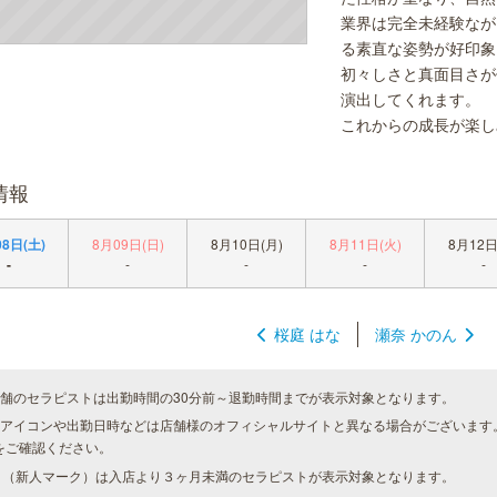
業界は完全未経験なが
る素直な姿勢が好印象
初々しさと真面目さが
演出してくれます。
これからの成長が楽し
情報
8日(土)
8月09日(日)
8月10日(月)
8月11日(火)
8月12日
-
-
-
-
-
桜庭 はな
瀬奈 かのん
店舗のセラピストは出勤時間の30分前～退勤時間までが表示対象となります。
種アイコンや出勤日時などは店舗様のオフィシャルサイトと異なる場合がございます
をご確認ください。
（新人マーク）は入店より３ヶ月未満のセラピストが表示対象となります。