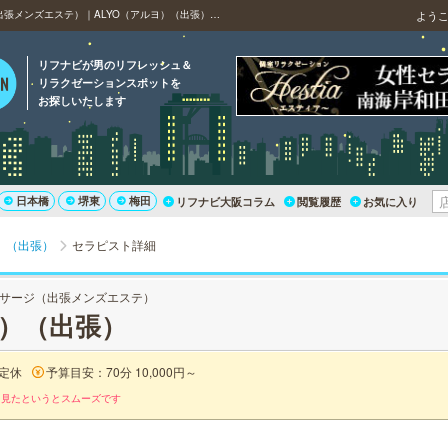
大阪・出張（大阪）・出張（京都）の出張マッサージ（出張メンズエステ）｜ALYO（アルヨ）（出張）の紅 かすみのプロフィール
よう
リフナビが男のリフレッシュ＆
リラクゼーションスポットを
お探しいたします
日本橋
堺東
梅田
リフナビ大阪コラム
閲覧履歴
お気に入り
ヨ）（出張）
セラピスト詳細
サージ（出張メンズエステ）
ヨ）（出張）
定休
予算目安：70分 10,000円～
を見たというとスムーズです