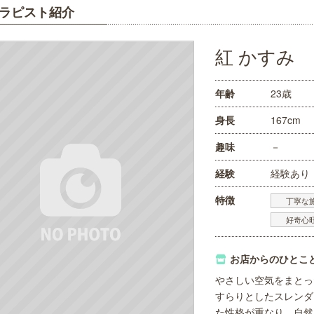
ラピスト紹介
紅 かすみ
年齢
23歳
身長
167cm
趣味
－
経験
経験あり
特徴
丁寧な
好奇心
お店からのひとこ
やさしい空気をまとっ
すらりとしたスレンダ
た性格が重なり、自然