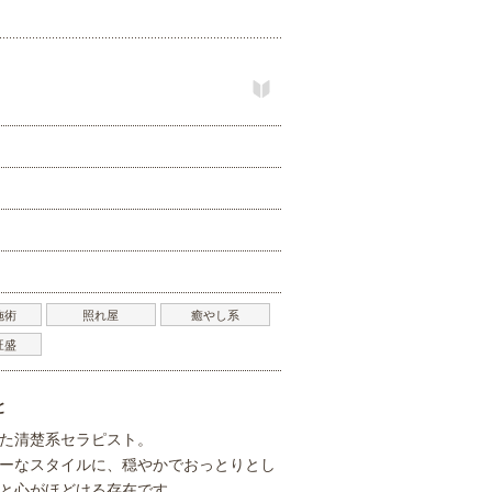
施術
照れ屋
癒やし系
旺盛
と
た清楚系セラピスト。
ーなスタイルに、穏やかでおっとりとし
と心がほどける存在です。