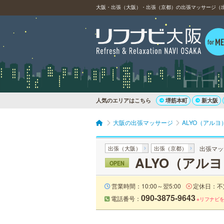
人気のエリアはこちら
堺筋本町
新大阪
大阪の出張マッサージ
ALYO（アル
出張（大阪）
出張（京都）
出張マッ
ALYO（アル
OPEN
営業時間：10:00～翌5:00
定休日：不
090-3875-9643
電話番号：
※リフナビ