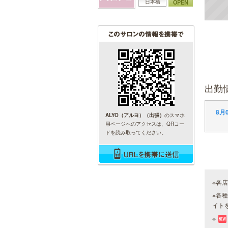
OPEN
日本橋
出勤
8月0
ALYO（アルヨ）（出張）
のスマホ
用ページへのアクセスは、QRコー
ドを読み取ってください。
※各
※各
イト
※