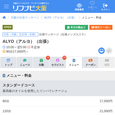
大阪のメンズエステ・マッサージを探すなら
お気に入
り
閲覧履歴
ログイン
大阪の出張マッサージ
ALYO（アルヨ）（出張）
メニュー・料金
OPEN
本日出勤あり
割引クーポン
出張（大阪）
出張（京都）
出張マッサージ（出張メンズエステ）
ALYO（アルヨ）（出張）
10:00～翌5:00
不定休
90分17,000円～
9
73
トップ
ニュース
出勤
セラピスト
メニュー
クーポン
地図
メニュー・料金
スタンダードコース
最高級のオイルを使用したリンパドレナージュ
90分
17,000円
120分
21,000円