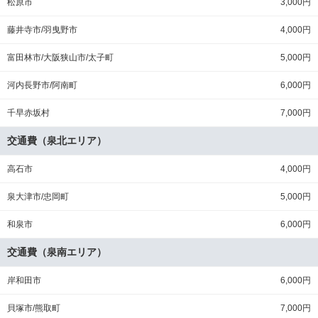
松原市
3,000円
藤井寺市/羽曳野市
4,000円
富田林市/大阪狭山市/太子町
5,000円
河内長野市/阿南町
6,000円
千早赤坂村
7,000円
交通費（泉北エリア）
高石市
4,000円
泉大津市/忠岡町
5,000円
和泉市
6,000円
交通費（泉南エリア）
岸和田市
6,000円
貝塚市/熊取町
7,000円