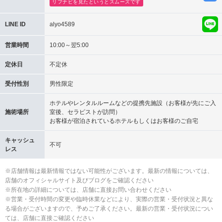
リフナビを見たというとスムーズです
LINE ID
alyo4589
営業時間
10:00～翌5:00
定休日
不定休
受付性別
男性限定
ホテルやレンタルルームなどの提携先施設（お客様が先にご入
施術場所
室後、セラピストが訪問）
お客様が宿泊されているホテルもしくはお客様のご自宅
キャッシュ
不可
レス
※店舗情報は最新情報ではない可能性がございます。最新の情報については、
店舗のオフィシャルサイト及びブログをご確認ください
※所在地の詳細については、店舗に直接お問い合わせください
※営業・受付時間の変更や臨時休業などにより、実際の営業・受付状況と異な
る場合がございますので、予めご了承ください。最新の営業・受付状況につい
ては、店舗に直接ご確認ください