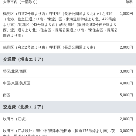
大阪市内（一部除く）
無料
鶴見区（府道2号線より西）/平野区（長居公園通より北）/住之江区
1,000円
（南港、住之江通より南）/東淀川区（東海道新幹線より北、479号線
より東）/此花区（43号線より西）/西淀川区（阪神高速3号神戸線より
西、淀川通りより北）/住吉区（長居公園通より南）/東住吉区（長居公
園通より南）
鶴見区（府道2号線より東）/平野区（長居公園通より南）
2,000円
交通費（堺市エリア）
堺区/北区/西区
3,000円
中区/東区/美原区
4,000円
南区
5,000円
交通費（北摂エリア）
吹田市（江坂）
2,000円
吹田市（江坂以外）/豊中市/摂津市/池田市（国道176号線より南）/茨
3,000円