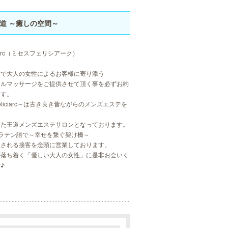
王道 ～癒しの空間～
liciarc（ミセスフェリシアーク）
間で大人の女性によるお客様に寄り添う
イルマッサージをご提供させて頂く事を必ずお約
ます。
Feliciarc～は古き良き昔ながらのメンズエステを
せた王道メンズエステサロンとなっております。
rcはラテン語で～幸せを繋ぐ架け橋～
たされる接客を念頭に営業しております。
が落ち着く「優しい大人の女性」に是非お会いく
♪