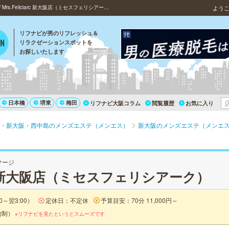
大阪・新大阪・堺筋本町の人気アロマオイルマッサージ「Mrs.Feliciarc 新大阪店（ミセスフェリシアーク）」
よう
リフナビが男のリフレッシュ＆
リラクゼーションスポットを
お探しいたします
日本橋
堺東
梅田
リフナビ大阪コラム
閲覧履歴
お気に入り
・新大阪・西中島のメンズエステ（メンエス）
新大阪のメンズエステ（メンエ
サージ
iarc 新大阪店（ミセスフェリシアーク）
0～翌3:00）
定休日：不定休
予算目安：70分 11,000円～
約制）
※リフナビを見たというとスムーズです