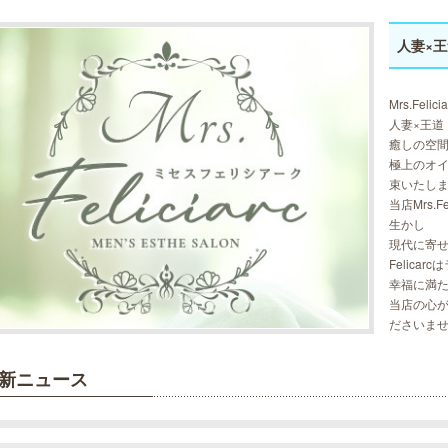
人妻×
Mrs.Fe
人妻×王道
癒しの空
極上のオ
束いたし
当店Mrs.
生かし
現代に寄
Felica
幸福に満
当店の心
ださいませ
新ニュース