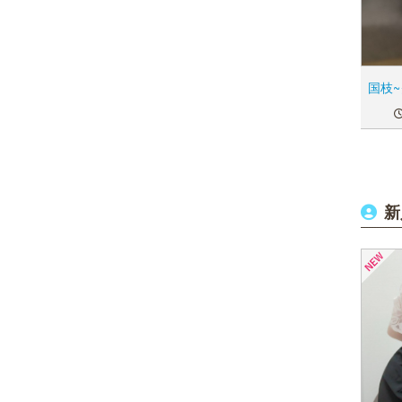
国枝~
新