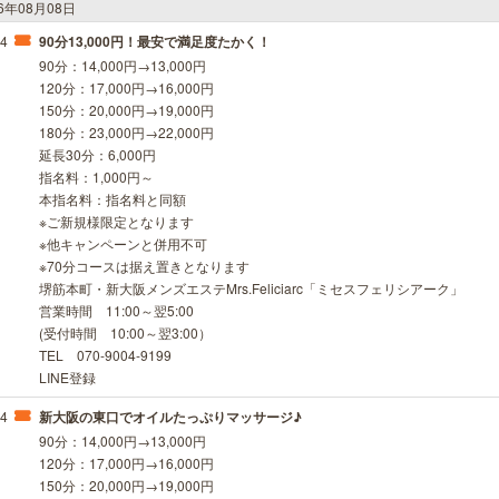
26年08月08日
34
90分13,000円！最安で満足度たかく！
90分：14,000円→13,000円
120分：17,000円→16,000円
150分：20,000円→19,000円
180分：23,000円→22,000円
延長30分：6,000円
指名料：1,000円～
本指名料：指名料と同額
※ご新規様限定となります
※他キャンペーンと併用不可
※70分コースは据え置きとなります
堺筋本町・新大阪メンズエステMrs.Feliciarc「ミセスフェリシアーク」
営業時間 11:00～翌5:00
(受付時間 10:00～翌3:00）
TEL 070-9004-9199
LINE登録
34
新大阪の東口でオイルたっぷりマッサージ♪
90分：14,000円→13,000円
120分：17,000円→16,000円
150分：20,000円→19,000円