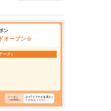
ポン
ドオープン☆
シアーク）
クーポン
必ず
｢リフナビを見た｣
ご利用時に
とお伝えください。