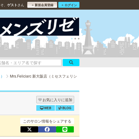
こそ、
さん
ゲスト
新規会員登録
ログイン
ス）
Mrs.Feliciarc 新大阪店（ミセスフェリシ
お気に入りに追加
WEB
BLOG
このサロン情報をシェアする