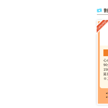
割
心
90
15
延
※