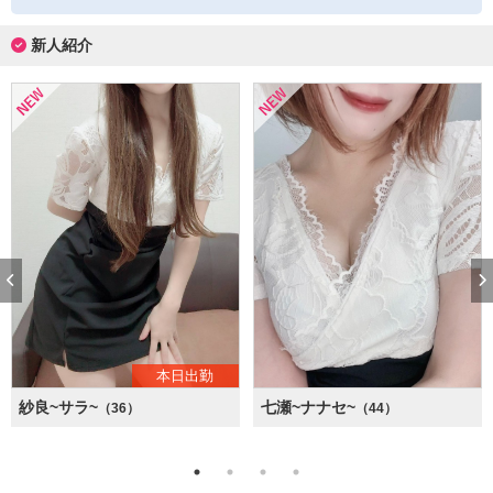
新人紹介
本日出勤
紗良~サラ~
七瀬~ナナセ~
（36）
（44）