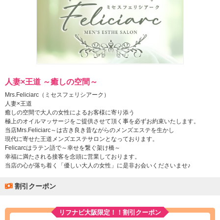
人妻×王道 ～癒しの空間～
Mrs.Feliciarc（ミセスフェリシアーク）
人妻×王道
癒しの空間で大人の女性によるお客様に寄り添う
極上のオイルマッサージをご提供させて頂く事を必ずお約束いたします。
当店Mrs.Feliciarc～は古き良き昔ながらのメンズエステを生かし
現代に寄せた王道メンズエステサロンとなっております。
Felicarcはラテン語で～幸せを繋ぐ架け橋～
幸福に満たされる接客を念頭に営業しております。
当店の心が落ち着く「優しい大人の女性」に是非お会いくださいませ♪
割引クーポン
リフナビ大阪限定！！割引クーポン