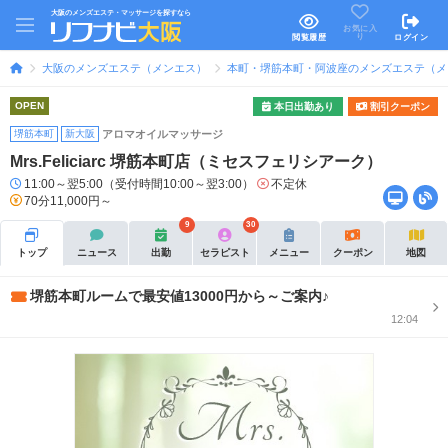
大阪のメンズエステ・マッサージを探すなら
お気に入
り
閲覧履歴
ログイン
大阪のメンズエステ（メンエス）
本町・堺筋本町・阿波座のメンズエステ（メ
OPEN
本日出勤あり
割引クーポン
堺筋本町
新大阪
アロマオイルマッサージ
Mrs.Feliciarc 堺筋本町店（ミセスフェリシアーク）
11:00～翌5:00（受付時間10:00～翌3:00）
不定休
70分11,000円～
9
30
トップ
ニュース
出勤
セラピスト
メニュー
クーポン
地図
堺筋本町ルームで最安値13000円から～ご案内♪
12:04