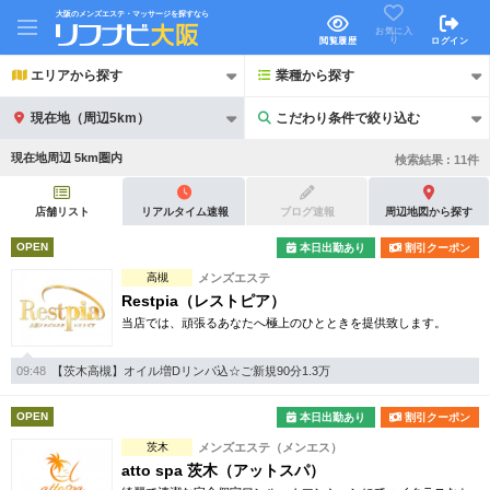
大阪のメンズエステ・マッサージを探すなら
お気に入
り
閲覧履歴
ログイン
エリアから探す
業種から探す
現在地（周辺5km）
こだわり条件で絞り込む
こだわり条件で絞り込む
現在地周辺 5km圏内
検索結果 :
11
件
店舗リスト
リアルタイム速報
ブログ速報
周辺地図から探す
OPEN
本日出勤あり
割引クーポン
高槻
メンズエステ
21時以降も受付
24時以降も受付
Restpia（レストピア）
当店では、頑張るあなたへ極上のひとときを提供致します。
初回割引あり
リピーター割引あり
団体割引
ポイントカード有
09:48
【茨木高槻】オイル増Dリンパ込☆ご新規90分1.3万
キャッシュレス決済OK
領収証発行可
OPEN
本日出勤あり
割引クーポン
茨木
メンズエステ（メンエス）
2名様歓迎
団体様歓迎
atto spa 茨木（アットスパ）