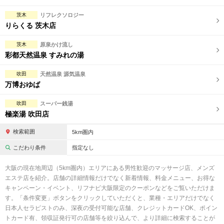
茨木
リフレクソロジー
りらくる 茨木店
茨木
原泉かけ流し
彩都天然温泉 すみれの湯
吹田
天然温泉 源気温泉
万博おゆば
吹田
スーパー銭湯
極楽湯 吹田店
検索範囲
5km圏内
こだわり条件
指定なし
大阪の現在地周辺（5km圏内）エリアにある男性歓迎のマッサージ店、メンズ
エステ店を紹介。店舗の詳細情報だけでなく新着情報、料金メニュー、お得な
キャンペーン・イベント、リフナビ大阪限定のクーポンなどをご覧いただけま
す。「条件変更」ボタンをクリックしていただくと、業種・エリアだけでなく
日本人セラピストのみ、深夜の受付可能な店舗、クレジットカードOK、ポイン
トカード有、領収証発行可の店舗等を絞り込んで、より詳細に検索することが