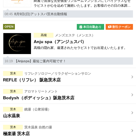
綺麗で清潔な完全個室ワンルームマンションにてハイクラスなセ
完全個室
半個室あり
ラピストが心を込めて施術いたします。お客様のその日の体調や
気分に合わせ最適な癒しをご奉仕致します。至極のひとときをご
ペアルームあり
シャワー室完備
08:45
8月9日(日)アットスパ茨木出勤情報
堪能下さい。
フットバスあり
岩盤浴あり
OPEN
本日出勤あり
割引クーポン
高槻
メンズエステ（メンエス）
専用駐車場あり
有資格者在籍
Anju spa（アンジュスパ）
高槻の隠れ家、厳選されたセラピストでお出迎えいたします。
日本人スタッフのみ
女性スタッフのみ
スタッフ指名可
Ｗセラピスト
16:19
【Anjuspa】最短ご案内可能です！
駅から徒歩5分以内
茨木
リフレクソロジー／リラクゼーションサロン
REFLE（リフレ） 阪急茨木店
こだわり条件を変更
茨木
アロマトリートメント
Bodysh（ボディッシュ）阪急茨木店
閉じる
茨木
銭湯（公衆浴場）
山水温泉
茨木
茨木温泉 自然の湯
極楽湯 茨木店