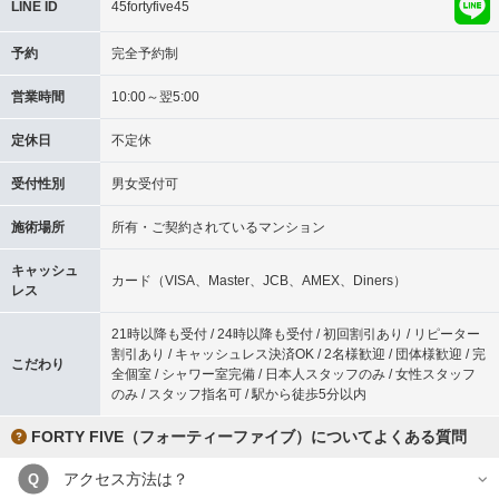
LINE ID
45fortyfive45
予約
完全予約制
営業時間
10:00～翌5:00
定休日
不定休
受付性別
男女受付可
施術場所
所有・ご契約されているマンション
キャッシュ
カード（VISA、Master、JCB、AMEX、Diners）
レス
21時以降も受付 / 24時以降も受付 / 初回割引あり / リピーター
割引あり / キャッシュレス決済OK / 2名様歓迎 / 団体様歓迎 / 完
こだわり
全個室 / シャワー室完備 / 日本人スタッフのみ / 女性スタッフ
のみ / スタッフ指名可 / 駅から徒歩5分以内
FORTY FIVE（フォーティーファイブ）についてよくある質問
アクセス方法は？
Q