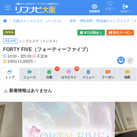
大阪のメンズエステ・マッサージを探すなら
お気に入
り
閲覧履歴
ログイン
大阪のメンズエステ（メンエス）
本町・堺筋本町・阿波座のメンズエステ（メ
OPEN
本日出勤あり
割引クーポン
堺筋本町
メンズエステ（メンエス）
FORTY FIVE（フォーティーファイブ）
10:00～翌5:00
不定休
100分13,000円～
6
25
トップ
ニュース
出勤
セラピスト
メニュー
クーポン
地図
新着情報はありません