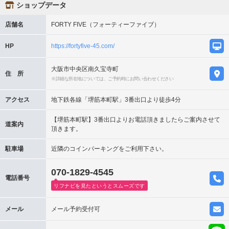
ショップデータ
店舗名
FORTY FIVE（フォーティーファイブ）
HP
https://fortyfive-45.com/
大阪市中央区南久宝寺町
住 所
※詳細な所在地については、ご予約時にお問い合わせください
アクセス
地下鉄各線「堺筋本町駅」3番出口より徒歩4分
【堺筋本町駅】3番出口よりお電話頂きましたらご案内させて
道案内
頂きます。
駐車場
近隣のコインパーキングをご利用下さい。
070-1829-4545
電話番号
リフナビを見たというとスムーズです
メール
メール予約受付可