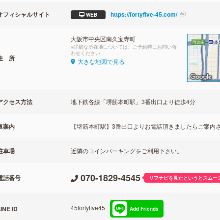
オフィシャルサイト
https://fortyfive-45.com/
WEB
大阪市中央区南久宝寺町
※詳細な所在地については、ご予約時にお問い合
わせください
住 所
大きな地図で見る
アクセス方法
地下鉄各線「堺筋本町駅」3番出口より徒歩4分
道案内
【堺筋本町駅】3番出口よりお電話頂きましたらご案内
駐車場
近隣のコインパーキングをご利用下さい。
070-1829-4545
電話番号
リフナビを見たというとスムー
45fortyfive45
INE ID
Add Friends