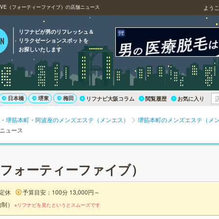
FIVE（フォーティーファイブ）の店舗ニュース
よう
リフナビが男のリフレッシュ＆
リラクゼーションスポットを
お探しいたします
日本橋
堺東
梅田
リフナビ大阪コラム
閲覧履歴
お気に入り
・堺筋本町・阿波座のメンズエステ（メンエス）
堺筋本町のメンズエステ（メ
ニュース
VE（フォーティーファイブ）
定休
予算目安：100分 13,000円～
約制）
※リフナビを見たというとスムーズです