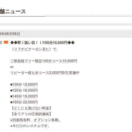
舗ニュース
26年08月08日
55
◆◆即！狙い目！！/100分10,000円◆◆
《リフナビクーポン見た》で、
ご新規様フリー限定100分コース10,000円
or
リピーター様も全コース2,000円割引実施中
■100分 13,000円
■120分 16,000円
■140分 19,000円
■160分 22,000円
【どこにも負けない料金】
【全てアリの圧倒的施術】
※別途指名料、オプション各種。
※今だけのシステムです。