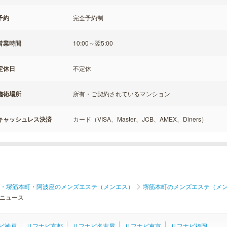
予約
完全予約制
営業時間
10:00～翌5:00
定休日
不定休
施術場所
所有・ご契約されているマンション
キャッシュレス決済
カード（VISA、Master、JCB、AMEX、Diners）
・堺筋本町・阿波座のメンズエステ（メンエス）
堺筋本町のメンズエステ（メ
ニュース
ビ神戸
リフナビ京都
リフナビ名古屋
リフナビ東京
リフナビ福岡