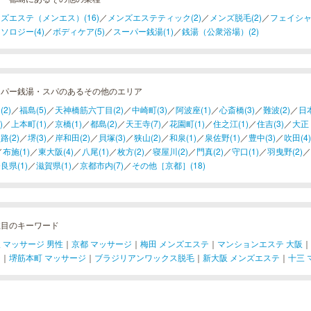
ズエステ（メンエス）(16)
／
メンズエステティック(2)
／
メンズ脱毛(2)
／
フェイシャ
ソロジー(4)
／
ボディケア(5)
／
スーパー銭湯(1)
／
銭湯（公衆浴場）(2)
ーパー銭湯・スパのあるその他のエリア
(2)
／
福島(5)
／
天神橋筋六丁目(2)
／
中崎町(3)
／
阿波座(1)
／
心斎橋(3)
／
難波(2)
／
日本
)
／
上本町(1)
／
京橋(1)
／
都島(2)
／
天王寺(7)
／
花園町(1)
／
住之江(1)
／
住吉(3)
／
大正
路(2)
／
堺(3)
／
岸和田(2)
／
貝塚(3)
／
狭山(2)
／
和泉(1)
／
泉佐野(1)
／
豊中(3)
／
吹田(4)
／
布施(1)
／
東大阪(4)
／
八尾(1)
／
枚方(2)
／
寝屋川(2)
／
門真(2)
／
守口(1)
／
羽曳野(2)
／
良県(1)
／
滋賀県(1)
／
京都市内(7)
／
その他［京都］(18)
注目のキーワード
 マッサージ 男性
｜
京都 マッサージ
｜
梅田 メンズエステ
｜
マンションエステ 大阪
｜
ジ
｜
堺筋本町 マッサージ
｜
ブラジリアンワックス脱毛
｜
新大阪 メンズエステ
｜
十三 