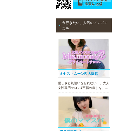
ヒルガオ
今行きたい、人気のメンズエ
30代40代50代のミセスが日常を忘
ステ
れ、限られた時間の中で、時にプロ
フェッショナルに、時に恋人らしく
大人セラピストの魅力を存分に発揮
します。
ミセス・ムーンR 大阪店
優しさと気遣いを忘れない…。大人
女性専門サロン♪至福の癒しを、お
約束致します。