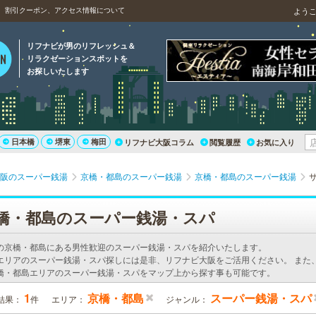
、割引クーポン、アクセス情報について
よう
リフナビが男のリフレッシュ＆
リラクゼーションスポットを
お探しいたします
日本橋
堺東
梅田
リフナビ大阪コラム
閲覧履歴
お気に入り
阪のスーパー銭湯
京橋・都島のスーパー銭湯
京橋・都島のスーパー銭湯
橋・都島のスーパー銭湯・スパ
の京橋・都島にある男性歓迎のスーパー銭湯・スパを紹介いたします。
エリアのスーパー銭湯・スパ探しには是非、リフナビ大阪をご活用ください。 また
橋・都島エリアのスーパー銭湯・スパをマップ上から探す事も可能です。
1
京橋・都島
スーパー銭湯・スパ
結果：
件
エリア：
ジャンル：