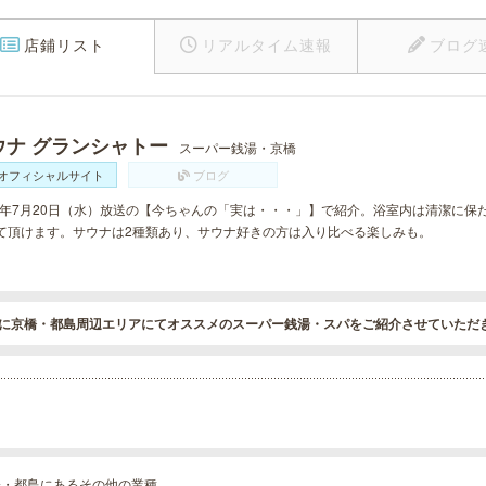
店鋪リスト
リアルタイム速報
ブログ
ウナ グランシャトー
スーパー銭湯・京橋
オフィシャルサイト
ブログ
16年7月20日（水）放送の【今ちゃんの「実は・・・」】で紹介。浴室内は清潔に
て頂けます。サウナは2種類あり、サウナ好きの方は入り比べる楽しみも。
に京橋・都島周辺エリアにてオススメのスーパー銭湯・スパをご紹介させていただ
橋・都島にあるその他の業種