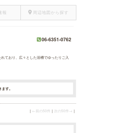
速報
周辺地図から探す
06-6351-0762
保たれており、広々とした浴槽でゆったりご入
きます。
｜
←前の50件
｜
次の50件→
｜