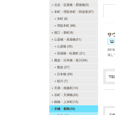
北浜・淀屋橋・肥後橋(3)
本町・堺筋本町・阿波座(97)
本町 (8)
堺筋本町 (88)
堀江・新町(9)
サ
心斎橋・長堀橋(51)
心斎橋 (30)
20
長堀橋・松屋町 (21)
浴し
難波・日本橋・桜川(94)
難波 (27)
日本橋 (59)
下記
桜川 (7)
天満・南森町(10)
谷町・天満橋(33)
鶴橋・上本町(10)
京橋・都島(38)
京