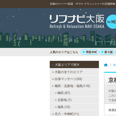
京橋のスーパー銭湯、サウナ グランシャトーの店舗情報
人気のエリアはこちら
堺筋本町
新大阪
大阪エリアで探す
大
大阪の全てのエリア
京
出張マッサージ(33)
梅田・北新地・福島(116)
大阪
梅田 (97)
この
北新地 (7)
で京
福島 (12)
検索
天六・中崎町(11)