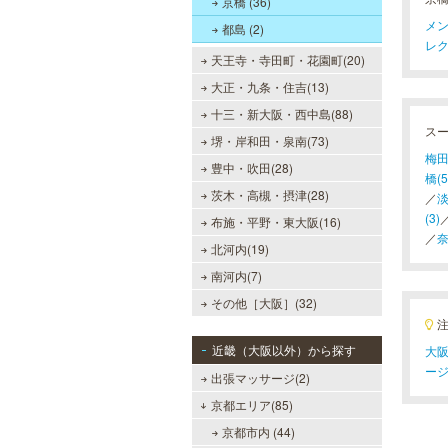
京橋 (36)
メン
都島 (2)
レク
天王寺・寺田町・花園町(20)
大正・九条・住吉(13)
十三・新大阪・西中島(88)
ス
堺・岸和田・泉南(73)
梅田
豊中・吹田(28)
橋(5
茨木・高槻・摂津(28)
／
淡
(3)
布施・平野・東大阪(16)
／
奈
北河内(19)
南河内(7)
その他［大阪］(32)
近畿（大阪以外）から探す
大阪
ー
出張マッサージ(2)
京都エリア(85)
京都市内 (44)