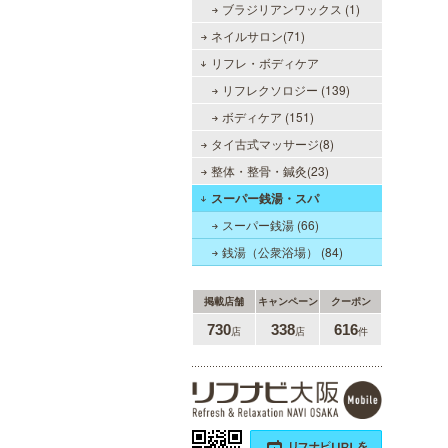
ブラジリアンワックス (1)
ネイルサロン(71)
リフレ・ボディケア
リフレクソロジー (139)
LA BELLA 日本橋・堺筋本
町・谷町ルーム（ラベーラ）
ボディケア (151)
若い女性にはない大人の魅力を存分
タイ古式マッサージ(8)
に味わってくださいませ。またプラ
整体・整骨・鍼灸(23)
イベートルームにお越し頂くのが難
しい方でも出張での対応もしており
スーパー銭湯・スパ
ますので何なりとお申し付けくださ
い。
スーパー銭湯 (66)
銭湯（公衆浴場） (84)
掲載店舗
キャンペーン
クーポン
sirena I（シレーナ）
730
338
616
店
店
件
可愛いが溢れる!!ふたりきりの空間
で厳選セラピストたちが貴方の日頃
の疲れを癒す。洗練の技術とおもて
なしで身も心も満たされる至福の時
間をお楽しみいただけます。