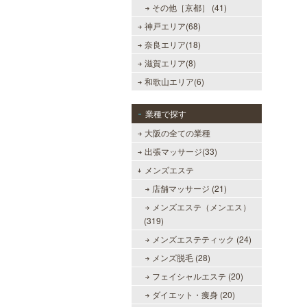
その他［京都］ (41)
神戸エリア(68)
奈良エリア(18)
滋賀エリア(8)
和歌山エリア(6)
業種で探す
大阪の全ての業種
出張マッサージ(33)
メンズエステ
店舗マッサージ (21)
メンズエステ（メンエス）
(319)
メンズエステティック (24)
美魔女セラピー 梅田店
メンズ脱毛 (28)
地下鉄梅田駅より徒歩5分。洗練さ
フェイシャルエステ (20)
れた美魔女による究極の癒しをご堪
能ください。
ダイエット・痩身 (20)