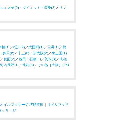
ルエステ(2)
／
ダイエット・痩身(2)
／
リフ
橋(1)
／
桜川(2)
／
大国町(1)
／
天満(1)
／
鶴
・弁天(2)
／
十三(2)
／
新大阪(2)
／
東三国(1)
／
箕面(2)
／
池田・石橋(1)
／
茨木(3)
／
高槻
河内長野(1)
／
此花(3)
／
その他［大阪］(25)
オイルマッサージ 堺筋本町
｜
オイルマッサ
マッサージ