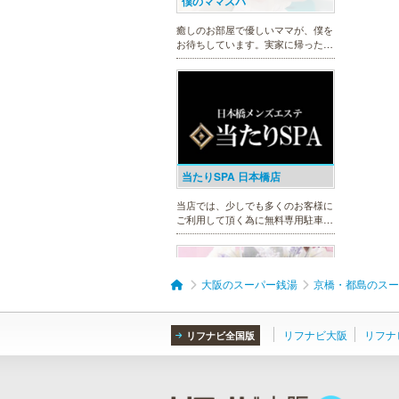
僕のママスパ
癒しのお部屋で優しいママが、僕を
お待ちしています。実家に帰ったよ
うにくつろいで、暖かな母の愛に包
まれて下さい。心身ともの安らぎと
最高の癒しが貴方を待っています。
当たりSPA 日本橋店
当店では、少しでも多くのお客様に
ご利用して頂く為に無料専用駐車場
を完備しております。★完全個室★
お客様に『当たり』と思ってもらえ
る様ルックス、施術レベルを極めた
セラピストがマッサージをご提供致
大阪のスーパー銭湯
京橋・都島のスー
します。
リフナビ大阪
リフナ
リフナビ全国版
DAZZLE（ダズル）
新大阪駅東口徒歩１分！大阪のメン
エス業界の中でも最高クラスのクオ