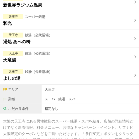
完全個室
半個室あり
新世界ラジウム温泉
ペアルームあり
シャワー室完備
天王寺
スーパー銭湯
和光
フットバスあり
岩盤浴あり
天王寺
銭湯（公衆浴場）
専用駐車場あり
有資格者在籍
湯処 あべの橋
日本人スタッフのみ
女性スタッフのみ
天王寺
銭湯（公衆浴場）
天竜湯
スタッフ指名可
Ｗセラピスト
天王寺
銭湯（公衆浴場）
駅から徒歩5分以内
よしの湯
エリア
天王寺
こだわり条件を変更
業種
スーパー銭湯・スパ
閉じる
こだわり条件
指定なし
大阪の天王寺にある男性歓迎のスーパー銭湯・スパを紹介。店舗の詳細情報だ
けでなく新着情報、料金メニュー、お得なキャンペーン・イベント、リフナビ
大阪限定のクーポンなどをご覧いただけます。「条件変更」ボタンをクリック