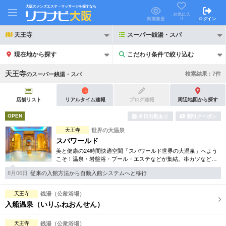
大阪のメンズエステ・マッサージを探すなら
お気に入
り
閲覧履歴
ログイン
天王寺
スーパー銭湯・スパ
現在地から探す
こだわり条件で絞り込む
こだわり条件で絞り込む
天王寺
検索結果 :
7
件
の
スーパー銭湯・スパ
店舗リスト
リアルタイム速報
ブログ速報
周辺地図から探す
OPEN
本日出勤あり
割引クーポン
21時以降も受付
天王寺
世界の大温泉
24時以降も受付
スパワールド
初回割引あり
リピーター割引あり
美と健康の24時間快適空間「スパワールド世界の大温泉」へよう
こそ！温泉・岩盤浴・プール・エステなどが集結。串カツなど新
世界名物や通天閣が望めるホテルでの宿泊も楽しめます。
団体割引
ポイントカード有
8月06日
従来の入館方法から自動入館システムへと移行
キャッシュレス決済OK
領収証発行可
天王寺
銭湯（公衆浴場）
入船温泉（いりふねおんせん）
2名様歓迎
団体様歓迎
天王寺
銭湯（公衆浴場）