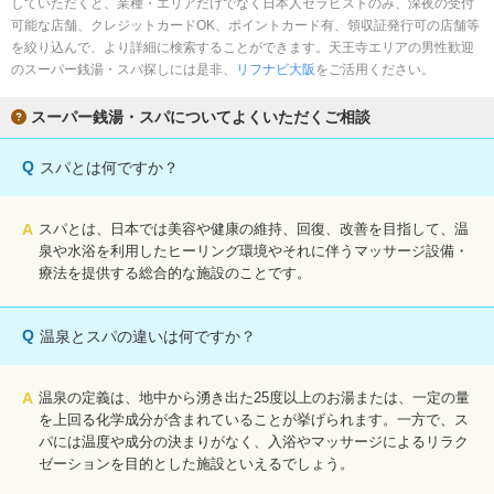
していただくと、業種・エリアだけでなく日本人セラピストのみ、深夜の受付
可能な店舗、クレジットカードOK、ポイントカード有、領収証発行可の店舗等
を絞り込んで、より詳細に検索することができます。天王寺エリアの男性歓迎
のスーパー銭湯・スパ探しには是非、
リフナビ大阪
をご活用ください。
スーパー銭湯・スパについてよくいただくご相談
Q
スパとは何ですか？
A
スパとは、日本では美容や健康の維持、回復、改善を目指して、温
泉や水浴を利用したヒーリング環境やそれに伴うマッサージ設備・
療法を提供する総合的な施設のことです。
Q
温泉とスパの違いは何ですか？
A
温泉の定義は、地中から湧き出た25度以上のお湯または、一定の量
を上回る化学成分が含まれていることが挙げられます。一方で、ス
パには温度や成分の決まりがなく、入浴やマッサージによるリラク
ゼーションを目的とした施設といえるでしょう。