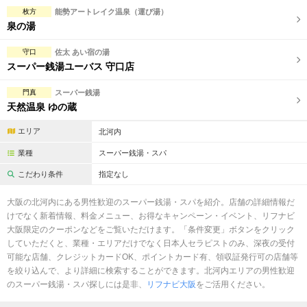
完全個室
半個室あり
枚方
能勢アートレイク温泉（運び湯）
泉の湯
ペアルームあり
シャワー室完備
守口
佐太 あい宿の湯
フットバスあり
岩盤浴あり
スーパー銭湯ユーバス 守口店
専用駐車場あり
有資格者在籍
門真
スーパー銭湯
天然温泉 ゆの蔵
日本人スタッフのみ
女性スタッフのみ
エリア
北河内
スタッフ指名可
Ｗセラピスト
業種
スーパー銭湯・スパ
駅から徒歩5分以内
こだわり条件
指定なし
こだわり条件を変更
大阪の北河内にある男性歓迎のスーパー銭湯・スパを紹介。店舗の詳細情報だ
けでなく新着情報、料金メニュー、お得なキャンペーン・イベント、リフナビ
大阪限定のクーポンなどをご覧いただけます。「条件変更」ボタンをクリック
閉じる
していただくと、業種・エリアだけでなく日本人セラピストのみ、深夜の受付
可能な店舗、クレジットカードOK、ポイントカード有、領収証発行可の店舗等
を絞り込んで、より詳細に検索することができます。北河内エリアの男性歓迎
のスーパー銭湯・スパ探しには是非、
リフナビ大阪
をご活用ください。