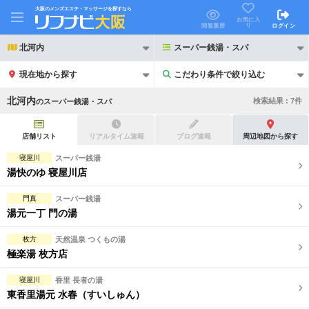
大阪のメンズエステ・マッサージを探すなら
お気に入
り
閲覧履歴
ログイン
北河内
スーパー銭湯・スパ
現在地から探す
こだわり条件で絞り込む
こだわり条件で絞り込む
北河内
検索結果 :
7
件
の
スーパー銭湯・スパ
店舗リスト
リアルタイム速報
ブログ速報
周辺地図から探す
寝屋川
スーパー銭湯
湯快のゆ 寝屋川店
21時以降も受付
24時以降も受付
門真
スーパー銭湯
初回割引あり
リピーター割引あり
湯元一丁 門の湯
団体割引
ポイントカード有
枚方
天然温泉 つくもの湯
極楽湯 枚方店
キャッシュレス決済OK
領収証発行可
寝屋川
香里 長者の湯
2名様歓迎
団体様歓迎
東香里湯元 水春（すいしゅん）