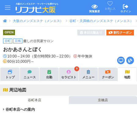
大阪のメンズエステ・マッサージを探すなら
お気に入
り
閲覧履歴
ログイン
大阪のメンズエステ（メンエス）
谷町・天満橋のメンズエステ（メンエス）
OPEN
本日出勤あり
割引クーポン
谷町
京橋
癒しの古民家サロン
おかあさんとぼく
10:00～24:00（受付時間9:30～22:00）
年中無休
60分10,000円～
9
トップ
ニュース
出勤
セラピスト
メニュー
クーポン
地図
周辺地図
谷町本店
京橋店
谷町本店への案内