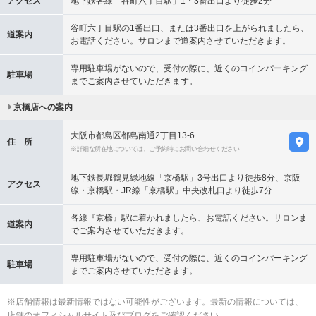
アクセス
地下鉄各線「谷町六丁目駅」1・3番出口より徒歩2分
谷町六丁目駅の1番出口、または3番出口を上がられましたら、
道案内
お電話ください。サロンまで道案内させていただきます。
専用駐車場がないので、受付の際に、近くのコインパーキング
駐車場
までご案内させていただきます。
京橋店への案内
大阪市都島区都島南通2丁目13-6
住 所
※詳細な所在地については、ご予約時にお問い合わせください
地下鉄長堀鶴見緑地線「京橋駅」3号出口より徒歩8分、京阪
アクセス
線・京橋駅・JR線「京橋駅」中央改札口より徒歩7分
各線『京橋』駅に着かれましたら、お電話ください。サロンま
道案内
でご案内させていただきます。
専用駐車場がないので、受付の際に、近くのコインパーキング
駐車場
までご案内させていただきます。
※店舗情報は最新情報ではない可能性がございます。最新の情報については、
店舗のオフィシャルサイト及びブログをご確認ください