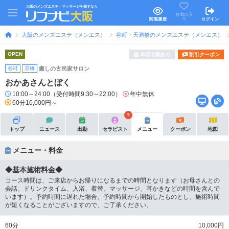
大阪のメンズエステ・マッサージを探すなら
お気に入
り
閲覧履歴
ログイン
大阪のメンズエステ（メンエス）
谷町・天満橋のメンズエステ（メンエス）
OPEN
本日出勤あり
割引クーポン
谷町
京橋
癒しの古民家サロン
おかあさんとぼく
10:00～24:00（受付時間9:30～22:00）
年中無休
60分10,000円～
9
トップ
ニュース
出勤
セラピスト
メニュー
クーポン
地図
メニュー・料金
◆基本施術料金◆
コース時間は、ご来店からお帰りになるまでの時間となります（お母さんとの
会話、ドリンクタイム、入浴、着替、マッサージ、耳かきなどの時間を含んで
います）。予約時間に遅れた場合、予約時間から開始したものとし、施術時間
が短くなることがございますので、ご了承ください。
60分
10,000円