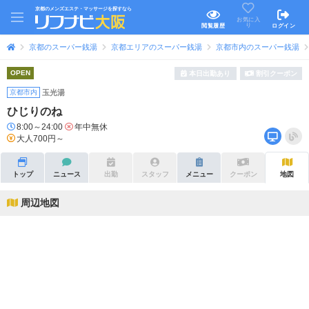
京都のメンズエステ・マッサージを探すなら
お気に入
り
閲覧履歴
ログイン
京都のスーパー銭湯
京都エリアのスーパー銭湯
京都市内のスーパー銭湯
OPEN
本日出勤あり
割引クーポン
京都市内
玉光湯
ひじりのね
8:00～24:00
年中無休
大人700円～
トップ
ニュース
出勤
スタッフ
メニュー
クーポン
地図
周辺地図