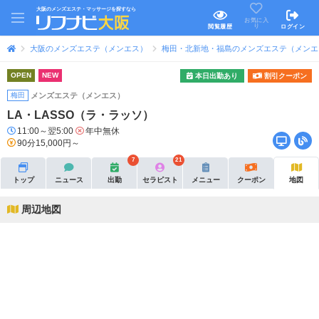
大阪のメンズエステ・マッサージを探すなら
お気に入
り
閲覧履歴
ログイン
大阪のメンズエステ（メンエス）
梅田・北新地・福島のメンズエステ（メンエ
OPEN
NEW
本日出勤あり
割引クーポン
梅田
メンズエステ（メンエス）
LA・LASSO（ラ・ラッソ）
11:00～翌5:00
年中無休
90分15,000円～
7
21
トップ
ニュース
出勤
セラピスト
メニュー
クーポン
地図
周辺地図