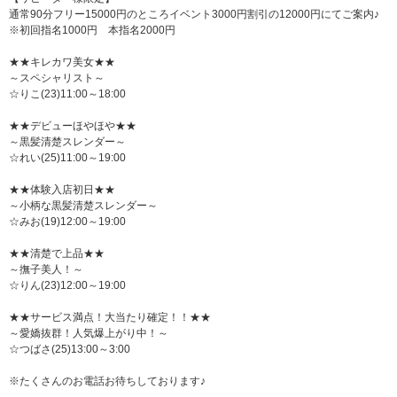
通常90分フリー15000円のところイベント3000円割引の12000円にてご案内♪
※初回指名1000円 本指名2000円
★★キレカワ美女★★
～スペシャリスト～
☆りこ(23)11:00～18:00
★★デビューほやほや★★
～黒髪清楚スレンダー～
☆れい(25)11:00～19:00
★★体験入店初日★★
～小柄な黒髪清楚スレンダー～
☆みお(19)12:00～19:00
★★清楚で上品★★
～撫子美人！～
☆りん(23)12:00～19:00
★★サービス満点！大当たり確定！！★★
～愛嬌抜群！人気爆上がり中！～
☆つばさ(25)13:00～3:00
※たくさんのお電話お待ちしております♪