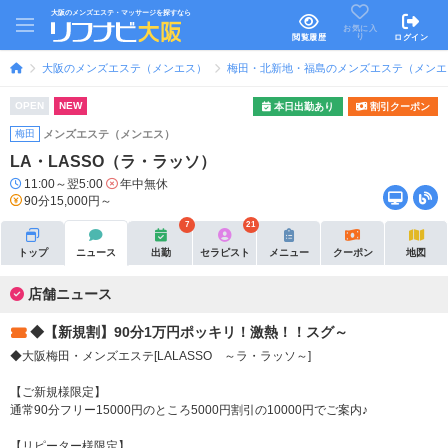
大阪のメンズエステ・マッサージを探すなら
お気に入
り
閲覧履歴
ログイン
大阪のメンズエステ（メンエス）
梅田・北新地・福島のメンズエステ（メンエ
OPEN
NEW
本日出勤あり
割引クーポン
梅田
メンズエステ（メンエス）
LA・LASSO（ラ・ラッソ）
11:00～翌5:00
年中無休
90分15,000円～
7
21
トップ
ニュース
出勤
セラピスト
メニュー
クーポン
地図
店舗ニュース
◆【新規割】90分1万円ポッキリ！激熱！！スグ～
◆大阪梅田・メンズエステ[LALASSO ～ラ・ラッソ～]
【ご新規様限定】
通常90分フリー15000円のところ5000円割引の10000円でご案内♪
【リピーター様限定】