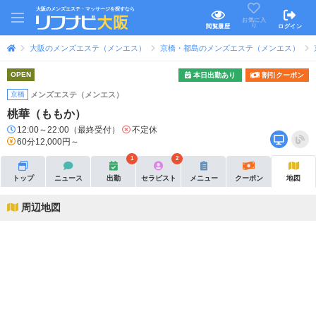
大阪のメンズエステ・マッサージを探すなら
お気に入
り
閲覧履歴
ログイン
大阪のメンズエステ（メンエス）
京橋・都島のメンズエステ（メンエス）
OPEN
本日出勤あり
割引クーポン
京橋
メンズエステ（メンエス）
桃華（ももか）
12:00～22:00（最終受付）
不定休
60分12,000円～
1
2
トップ
ニュース
出勤
セラピスト
メニュー
クーポン
地図
周辺地図