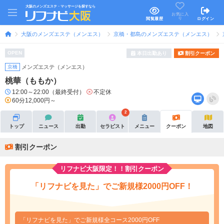
大阪のメンズエステ・マッサージを探すなら
お気に入
り
閲覧履歴
ログイン
大阪のメンズエステ（メンエス）
京橋・都島のメンズエステ（メンエス）
OPEN
本日出勤あり
割引クーポン
京橋
メンズエステ（メンエス）
桃華（ももか）
12:00～22:00（最終受付）
不定休
60分12,000円～
2
トップ
ニュース
出勤
セラピスト
メニュー
クーポン
地図
割引クーポン
リフナビ大阪限定！！割引クーポン
「リフナビを見た」でご新規様2000円OFF！
「リフナビを見た」でご新規様全コース2000円OFF