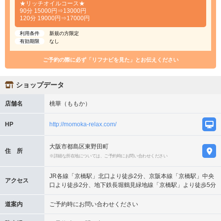
★リッチオイルコース★
90分 15000円⇒13000円
120分 19000円⇒17000円
利用条件
新規の方限定
有効期限
なし
ご予約の際に必ず「リフナビを見た」とお伝えください
ショップデータ
店舗名
桃華（ももか）
HP
http://momoka-relax.com/
大阪市都島区東野田町
住 所
※詳細な所在地については、ご予約時にお問い合わせください
JR各線「京橋駅」北口より徒歩2分、京阪本線「京橋駅」中央
アクセス
口より徒歩2分、地下鉄長堀鶴見緑地線「京橋駅」より徒歩5分
道案内
ご予約時にお問い合わせください