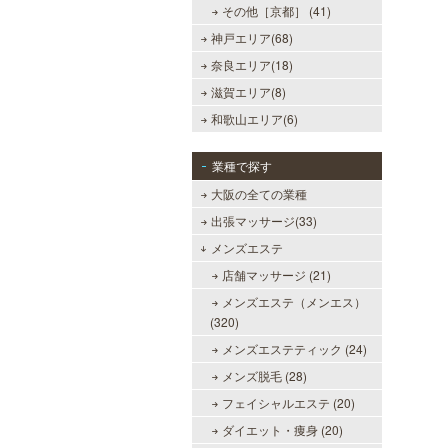
その他［京都］ (41)
神戸エリア(68)
奈良エリア(18)
滋賀エリア(8)
和歌山エリア(6)
業種で探す
大阪の全ての業種
出張マッサージ(33)
メンズエステ
店舗マッサージ (21)
メンズエステ（メンエス）
(320)
メンズエステティック (24)
美魔女セラピー 梅田店
メンズ脱毛 (28)
地下鉄梅田駅より徒歩5分。洗練さ
フェイシャルエステ (20)
れた美魔女による究極の癒しをご堪
能ください。
ダイエット・痩身 (20)