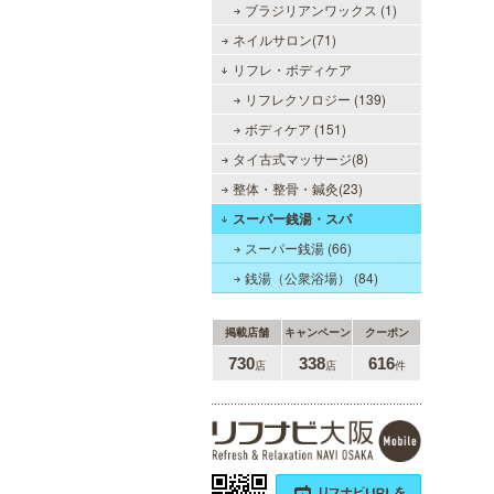
ブラジリアンワックス (1)
ネイルサロン(71)
リフレ・ボディケア
リフレクソロジー (139)
当たりSPA 日本橋店
ボディケア (151)
当店では、少しでも多くのお客様に
タイ古式マッサージ(8)
ご利用して頂く為に無料専用駐車場
整体・整骨・鍼灸(23)
を完備しております。★完全個室★
お客様に『当たり』と思ってもらえ
スーパー銭湯・スパ
る様ルックス、施術レベルを極めた
セラピストがマッサージをご提供致
スーパー銭湯 (66)
します。
銭湯（公衆浴場） (84)
掲載店舗
キャンペーン
クーポン
sirena I（シレーナ）
730
338
616
店
店
件
可愛いが溢れる!!ふたりきりの空間
で厳選セラピストたちが貴方の日頃
の疲れを癒す。洗練の技術とおもて
なしで身も心も満たされる至福の時
間をお楽しみいただけます。