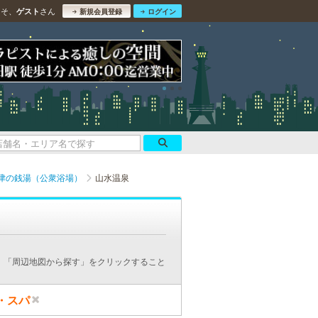
こそ、
さん
ゲスト
新規会員登録
ログイン
津の銭湯（公衆浴場）
山水温泉
、「周辺地図から探す」をクリックすること
・スパ