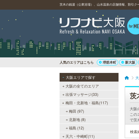
茨木の銭湯（公衆浴場）、山水温泉の店舗情報、割引ク
人気のエリアはこちら
堺筋本町
新大阪
大阪エリアで探す
大
大阪の全てのエリア
茨
出張マッサージ(33)
梅田・北新地・福島(117)
大阪
梅田 (97)
この
北新地 (8)
で茨
福島 (12)
検索
天六・中崎町(11)