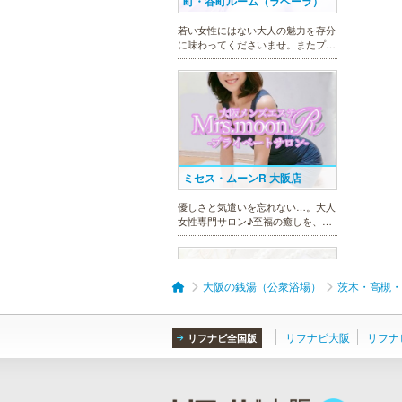
町・谷町ルーム（ラベーラ）
若い女性にはない大人の魅力を存分
に味わってくださいませ。またプラ
イベートルームにお越し頂くのが難
しい方でも出張での対応もしており
ますので何なりとお申し付けくださ
い。
ミセス・ムーンR 大阪店
優しさと気遣いを忘れない…。大人
女性専門サロン♪至福の癒しを、お
約束致します。
大阪の銭湯（公衆浴場）
茨木・高槻・
リフナビ大阪
リフナ
リフナビ全国版
ヒルガオ
30代40代50代のミセスが日常を忘
れ、限られた時間の中で、時にプロ