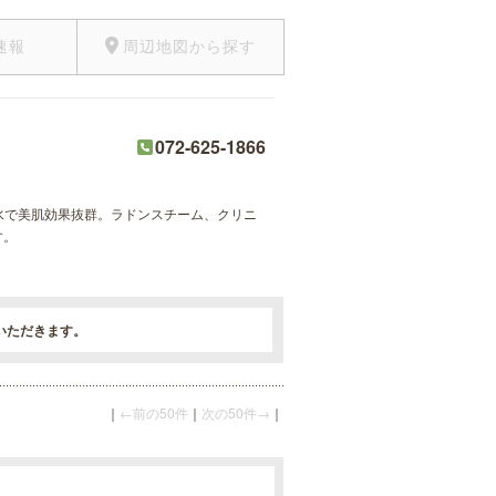
速報
周辺地図から探す
072-625-1866
軟水で美肌効果抜群。ラドンスチーム、クリニ
す。
いただきます。
｜
←前の50件
｜
次の50件→
｜