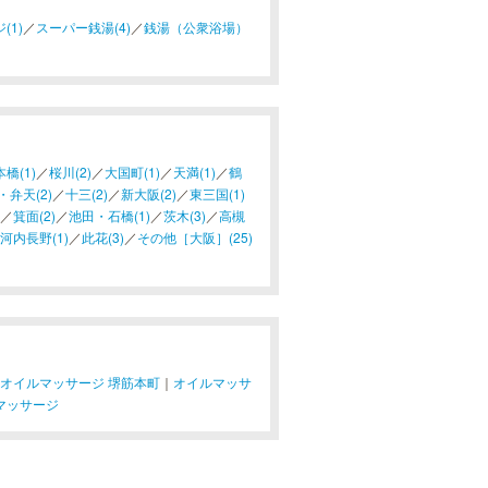
(1)
／
スーパー銭湯(4)
／
銭湯（公衆浴場）
橋(1)
／
桜川(2)
／
大国町(1)
／
天満(1)
／
鶴
・弁天(2)
／
十三(2)
／
新大阪(2)
／
東三国(1)
／
箕面(2)
／
池田・石橋(1)
／
茨木(3)
／
高槻
河内長野(1)
／
此花(3)
／
その他［大阪］(25)
オイルマッサージ 堺筋本町
｜
オイルマッサ
マッサージ