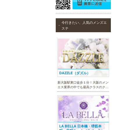
僕のママスパ
今行きたい、人気のメンズエ
癒しのお部屋で優しいママが、僕を
ステ
お待ちしています。実家に帰ったよ
うにくつろいで、暖かな母の愛に包
まれて下さい。心身ともの安らぎと
最高の癒しが貴方を待っています。
DAZZLE（ダズル）
新大阪駅東口徒歩１分！大阪のメン
エス業界の中でも最高クラスのクオ
リティ!!厳選に厳選を重ねたセラピ
ストが何度も何度もトレーニングを
受け実現しました。日々の疲れを解
きほぐす極上のお時間をご堪能くだ
さい。
LA BELLA 日本橋・堺筋本