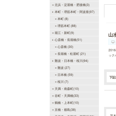
北浜・淀屋橋・肥後橋(3)
本町・堺筋本町・阿波座(97)
本町 (8)
堺筋本町 (88)
堀江・新町(9)
山
心斎橋・長堀橋(51)
心斎橋 (30)
20
長堀橋・松屋町 (21)
ック
難波・日本橋・桜川(94)
難波 (27)
日本橋 (59)
下記
桜川 (7)
天満・南森町(10)
谷町・天満橋(33)
鶴橋・上本町(10)
京橋・都島(38)
茨