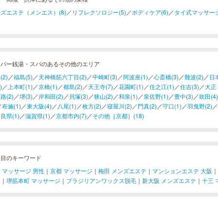
ズエステ（メンエス）(8)
／
リフレクソロジー(5)
／
ボディケア(6)
／
タイ式マッサージ
ーパー銭湯・スパのあるその他のエリア
(2)
／
福島(5)
／
天神橋筋六丁目(2)
／
中崎町(3)
／
阿波座(1)
／
心斎橋(3)
／
難波(2)
／
日本
)
／
上本町(1)
／
京橋(1)
／
都島(2)
／
天王寺(7)
／
花園町(1)
／
住之江(1)
／
住吉(3)
／
大正
路(2)
／
堺(3)
／
岸和田(2)
／
貝塚(3)
／
狭山(2)
／
和泉(1)
／
泉佐野(1)
／
豊中(3)
／
吹田(4)
／
布施(1)
／
東大阪(4)
／
八尾(1)
／
枚方(2)
／
寝屋川(2)
／
門真(2)
／
守口(1)
／
羽曳野(2)
／
良県(1)
／
滋賀県(1)
／
京都市内(7)
／
その他［京都］(18)
注目のキーワード
 マッサージ 男性
｜
京都 マッサージ
｜
梅田 メンズエステ
｜
マンションエステ 大阪
｜
ジ
｜
堺筋本町 マッサージ
｜
ブラジリアンワックス脱毛
｜
新大阪 メンズエステ
｜
十三 