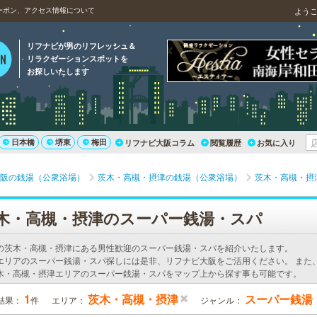
ーポン、アクセス情報について
よう
リフナビが男のリフレッシュ＆
リラクゼーションスポットを
お探しいたします
日本橋
堺東
梅田
リフナビ大阪コラム
閲覧履歴
お気に入り
阪の銭湯（公衆浴場）
茨木・高槻・摂津の銭湯（公衆浴場）
茨木・高槻・摂
木・高槻・摂津のスーパー銭湯・スパ
の茨木・高槻・摂津にある男性歓迎のスーパー銭湯・スパを紹介いたします。
エリアのスーパー銭湯・スパ探しには是非、リフナビ大阪をご活用ください。 また
木・高槻・摂津エリアのスーパー銭湯・スパをマップ上から探す事も可能です。
1
茨木・高槻・摂津
スーパー銭湯
結果：
件
エリア：
ジャンル：