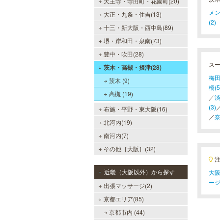
天王寺・寺田町・花園町(20)
メン
大正・九条・住吉(13)
(2)
十三・新大阪・西中島(89)
堺・岸和田・泉南(73)
豊中・吹田(28)
ス
茨木・高槻・摂津(28)
梅田
茨木 (9)
橋(5
高槻 (19)
／
淡
(3)
布施・平野・東大阪(16)
／
奈
北河内(19)
南河内(7)
その他［大阪］(32)
近畿（大阪以外）から探す
大阪
ー
出張マッサージ(2)
京都エリア(85)
京都市内 (44)