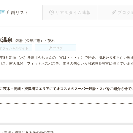
店鋪リスト
リアルタイム速報
ブログ
水温泉
銭湯（公衆浴場）・茨木
オフィシャルサイト
ブログ
16年8月31日（水）放送【今ちゃんの「実は・・・」】で紹介。肌あたり柔らかい
バス、露天風呂、フィットネスバス等、飽きの来ない入浴施設を豊富に揃えていま
に茨木・高槻・摂津周辺エリアにてオススメのスーパー銭湯・スパをご紹介させて
木・高槻・摂津にあるその他の業種