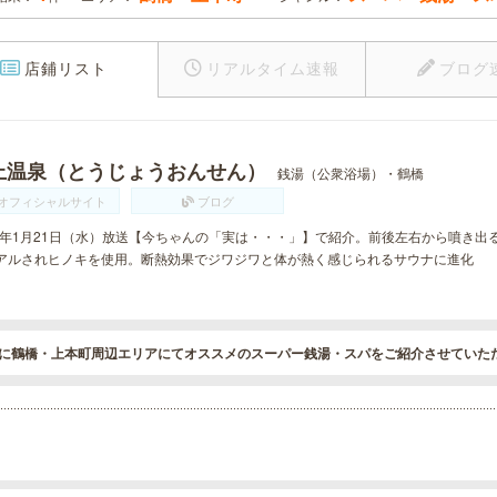
店鋪リスト
リアルタイム速報
ブログ
上温泉（とうじょうおんせん）
銭湯（公衆浴場）・鶴橋
オフィシャルサイト
ブログ
15年1月21日（水）放送【今ちゃんの「実は・・・」】で紹介。前後左右から噴き
アルされヒノキを使用。断熱効果でジワジワと体が熱く感じられるサウナに進化
に鶴橋・上本町周辺エリアにてオススメのスーパー銭湯・スパをご紹介させていた