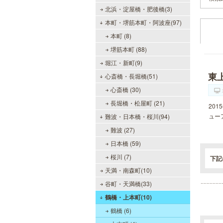
北浜・淀屋橋・肥後橋(3)
本町・堺筋本町・阿波座(97)
本町 (8)
堺筋本町 (88)
堀江・新町(9)
東
心斎橋・長堀橋(51)
心斎橋 (30)
長堀橋・松屋町 (21)
20
ュー
難波・日本橋・桜川(94)
難波 (27)
日本橋 (59)
桜川 (7)
下記
天満・南森町(10)
谷町・天満橋(33)
鶴橋・上本町(10)
鶴橋 (6)