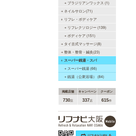
ブラジリアンワックス (1)
ネイルサロン(71)
リフレ・ボディケア
リフレクソロジー (139)
僕のママスパ
ボディケア (151)
癒しのお部屋で優しいママが、僕を
タイ古式マッサージ(8)
お待ちしています。実家に帰ったよ
整体・整骨・鍼灸(23)
うにくつろいで、暖かな母の愛に包
まれて下さい。心身ともの安らぎと
スーパー銭湯・スパ
最高の癒しが貴方を待っています。
スーパー銭湯 (66)
銭湯（公衆浴場） (84)
LA BELLA 日本橋・堺筋本
掲載店舗
キャンペーン
クーポン
町・谷町ルーム（ラベーラ）
730
337
615
店
店
件
若い女性にはない大人の魅力を存分
に味わってくださいませ。またプラ
イベートルームにお越し頂くのが難
しい方でも出張での対応もしており
ますので何なりとお申し付けくださ
い。