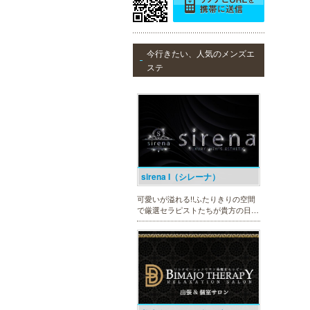
ヒルガオ
今行きたい、人気のメンズエ
30代40代50代のミセスが日常を忘
ステ
れ、限られた時間の中で、時にプロ
フェッショナルに、時に恋人らしく
大人セラピストの魅力を存分に発揮
します。
sirena I（シレーナ）
可愛いが溢れる!!ふたりきりの空間
で厳選セラピストたちが貴方の日頃
の疲れを癒す。洗練の技術とおもて
なしで身も心も満たされる至福の時
間をお楽しみいただけます。