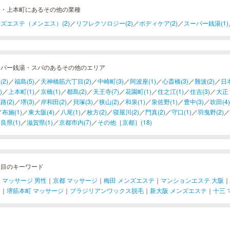
橋・上本町にあるその他の業種
ズエステ（メンエス）(2)
／
リフレクソロジー(2)
／
ボディケア(2)
／
スーパー銭湯(1)
ーパー銭湯・スパのあるその他のエリア
(2)
／
福島(5)
／
天神橋筋六丁目(2)
／
中崎町(3)
／
阿波座(1)
／
心斎橋(3)
／
難波(2)
／
日本
)
／
上本町(1)
／
京橋(1)
／
都島(2)
／
天王寺(7)
／
花園町(1)
／
住之江(1)
／
住吉(3)
／
大正
路(2)
／
堺(3)
／
岸和田(2)
／
貝塚(3)
／
狭山(2)
／
和泉(1)
／
泉佐野(1)
／
豊中(3)
／
吹田(4)
／
布施(1)
／
東大阪(4)
／
八尾(1)
／
枚方(2)
／
寝屋川(2)
／
門真(2)
／
守口(1)
／
羽曳野(2)
／
良県(1)
／
滋賀県(1)
／
京都市内(7)
／
その他［京都］(18)
注目のキーワード
 マッサージ 男性
｜
京都 マッサージ
｜
梅田 メンズエステ
｜
マンションエステ 大阪
｜
ジ
｜
堺筋本町 マッサージ
｜
ブラジリアンワックス脱毛
｜
新大阪 メンズエステ
｜
十三 