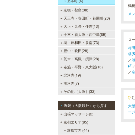
上本町 (4)
鶴
京橋・都島(38)
メン
天王寺・寺田町・花園町(20)
大正・九条・住吉(13)
十三・新大阪・西中島(89)
ス
堺・岸和田・泉南(73)
梅田
豊中・吹田(28)
橋(5
茨木・高槻・摂津(28)
／
淡
(3)
布施・平野・東大阪(16)
／
奈
北河内(19)
南河内(7)
その他［大阪］(32)
近畿（大阪以外）から探す
大阪
ー
出張マッサージ(2)
京都エリア(85)
京都市内 (44)