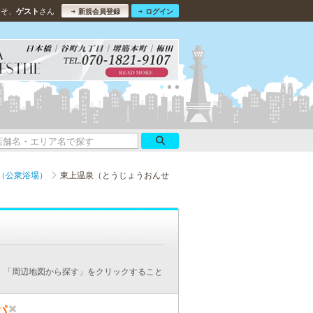
こそ、
さん
ゲスト
新規会員登録
ログイン
（公衆浴場）
東上温泉（とうじょうおんせ
、「周辺地図から探す」をクリックすること
パ