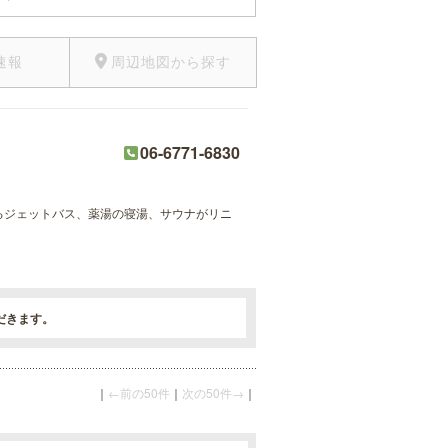
速報
周辺地図から探す
06-6771-6830
出るジェットバス、薬湯の寝湯、サウナがリニ
だきます。
｜
←前の50件
｜
次の50件→
｜