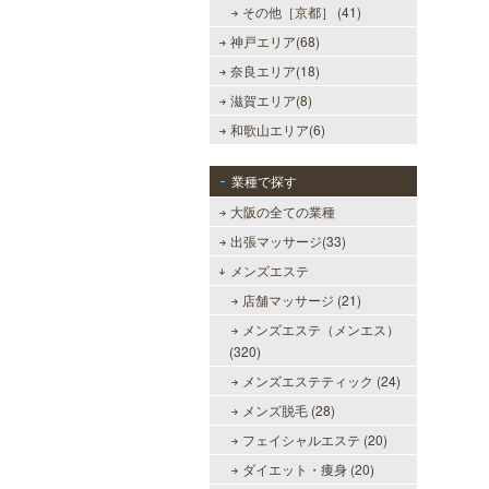
その他［京都］ (41)
神戸エリア(68)
奈良エリア(18)
滋賀エリア(8)
和歌山エリア(6)
業種で探す
大阪の全ての業種
出張マッサージ(33)
メンズエステ
店舗マッサージ (21)
メンズエステ（メンエス）
(320)
メンズエステティック (24)
ミセス・ムーンR 大阪店
メンズ脱毛 (28)
優しさと気遣いを忘れない…。大人
フェイシャルエステ (20)
女性専門サロン♪至福の癒しを、お
約束致します。
ダイエット・痩身 (20)