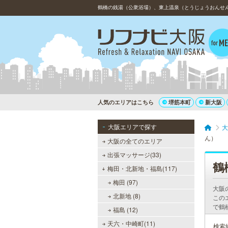
人気のエリアはこちら
堺筋本町
新大阪
大阪エリアで探す
大
ん）
大阪の全てのエリア
出張マッサージ(33)
鶴
梅田・北新地・福島(117)
梅田 (97)
大阪
北新地 (8)
この
で鶴
福島 (12)
天六・中崎町(11)
検索