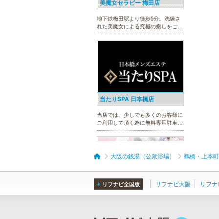
美魔女セラピー 梅田店
地下鉄梅田駅より徒歩5分。洗練さ
れた美魔女による究極の癒しをご堪
能ください。
当たりSPA 日本橋店
当店では、少しでも多くのお客様に
ご利用して頂く為に無料専用駐車場
を完備しております。★完全個室★
お客様に『当たり』と思ってもらえ
る様ルックス、施術レベルを極めた
セラピストがマッサージをご提供致
大阪の銭湯（公衆浴場）
鶴橋・上本町
します。
リフナビ大阪
リフナ
リフナビ全国版
DAZZLE（ダズル）
新大阪駅東口徒歩１分！大阪のメン
エス業界の中でも最高クラスのクオ