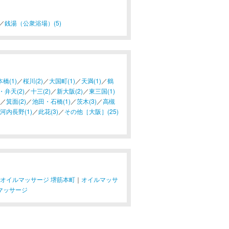
／
銭湯（公衆浴場）(5)
橋(1)
／
桜川(2)
／
大国町(1)
／
天満(1)
／
鶴
・弁天(2)
／
十三(2)
／
新大阪(2)
／
東三国(1)
／
箕面(2)
／
池田・石橋(1)
／
茨木(3)
／
高槻
河内長野(1)
／
此花(3)
／
その他［大阪］(25)
オイルマッサージ 堺筋本町
｜
オイルマッサ
マッサージ