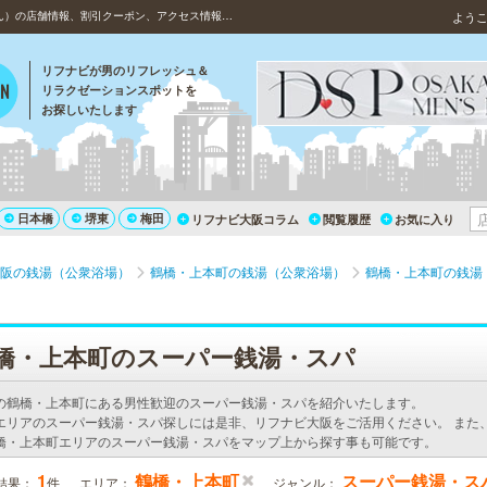
鶴橋の銭湯（公衆浴場）、東上温泉（とうじょうおんせん）の店舗情報、割引クーポン、アクセス情報について
よう
リフナビが男のリフレッシュ＆
リラクゼーションスポットを
お探しいたします
日本橋
堺東
梅田
リフナビ大阪コラム
閲覧履歴
お気に入り
阪の銭湯（公衆浴場）
鶴橋・上本町の銭湯（公衆浴場）
鶴橋・上本町の銭湯
橋・上本町のスーパー銭湯・スパ
の鶴橋・上本町にある男性歓迎のスーパー銭湯・スパを紹介いたします。
エリアのスーパー銭湯・スパ探しには是非、リフナビ大阪をご活用ください。 また
橋・上本町エリアのスーパー銭湯・スパをマップ上から探す事も可能です。
1
鶴橋・上本町
スーパー銭湯・ス
結果：
件
エリア：
ジャンル：