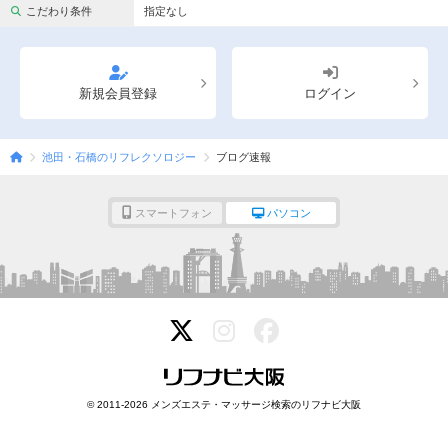
完全個室
半個室あり
こだわり条件
指定なし
ペアルームあり
シャワー室完備
フットバスあり
岩盤浴あり
新規会員登録
ログイン
専用駐車場あり
有資格者在籍
池田・石橋のリフレクソロジー
ブログ速報
日本人スタッフのみ
女性スタッフのみ
スタッフ指名可
Ｗセラピスト
スマートフォン
パソコン
駅から徒歩5分以内
こだわり条件を変更
閉じる
© 2011-2026 メンズエステ・マッサージ検索のリフナビ大阪