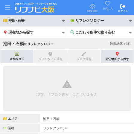
大阪のメンズエステ・マッサージを探すなら
お気に入
り
閲覧履歴
ログイン
池田･石橋
リフレクソロジー
現在地から探す
こだわり条件で絞り込む
こだわり条件で絞り込む
池田・石橋
検索結果 :
1
件
の
リフレクソロジー
店舗リスト
リアルタイム速報
ブログ速報
周辺地図から探す
21時以降も受付
24時以降も受付
初回割引あり
リピーター割引あり
現在、「ブログ速報」はございません
団体割引
ポイントカード有
キャッシュレス決済OK
領収証発行可
エリア
池田・石橋
2名様歓迎
団体様歓迎
業種
リフレクソロジー