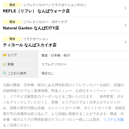
完全個室
半個室あり
難波
リフレクソロジー／リラクゼーションサロン
REFLE（リフレ） なんばウォーク店
ペアルームあり
シャワー室完備
難波
リフレクソロジー・ボディケア
フットバスあり
岩盤浴あり
Natural Garden なんばCITY店
専用駐車場あり
有資格者在籍
難波
リラクゼーション
ティヨール なんばスカイオ店
日本人スタッフのみ
女性スタッフのみ
エリア
難波・日本橋・桜川
スタッフ指名可
Ｗセラピスト
業種
リフレクソロジー
駅から徒歩5分以内
こだわり条件
指定なし
こだわり条件を変更
大阪の難波・日本橋・桜川にある男性歓迎のリフレクソロジーを紹介。店舗の
詳細情報だけでなく新着情報、料金メニュー、お得なキャンペーン・イベン
ト、リフナビ大阪限定のクーポンなどをご覧いただけます。「条件変更」ボタ
閉じる
ンをクリックしていただくと、業種・エリアだけでなく日本人セラピストの
み、深夜の受付可能な店舗、クレジットカードOK、ポイントカード有、領収証
発行可の店舗等を絞り込んで、より詳細に検索することができます。難波・日
本橋・桜川エリアの男性歓迎のリフレクソロジー探しには是非、
リフナビ大阪
をご活用ください。