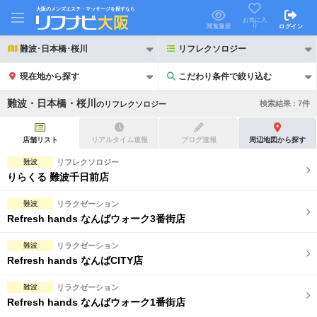
大阪のメンズエステ・マッサージを探すなら
お気に入
り
閲覧履歴
ログイン
難波･日本橋･桜川
リフレクソロジー
現在地から探す
こだわり条件で絞り込む
こだわり条件で絞り込む
難波・日本橋・桜川
検索結果 :
7
件
の
リフレクソロジー
店舗リスト
リアルタイム速報
ブログ速報
周辺地図から探す
難波
リフレクソロジー
りらくる 難波千日前店
21時以降も受付
24時以降も受付
難波
リラクゼーション
初回割引あり
リピーター割引あり
Refresh hands なんばウォーク3番街店
団体割引
ポイントカード有
難波
リラクゼーション
Refresh hands なんばCITY店
キャッシュレス決済OK
領収証発行可
難波
リラクゼーション
2名様歓迎
団体様歓迎
Refresh hands なんばウォーク1番街店