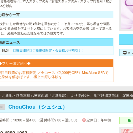
 有資格者在籍 / 日本人スタッフのみ / 女性スタッフのみ / スタッフ指名可 / 駅か
歩5分以内
お店から一言
人女性にしか出せない艶●年齢を重ねたからこそ身についた、落ち着きや気配
思いやる余裕を何よりも大切にしています。お客様の空気を感じ取って選べる
さは、経験を重ねた女性ならではの魅力です。
最新ニュース
1 19:34
◎毎日開催◎ご新規様限定・会員様お得割引！！
オ
◆フリー限定割引◆
2回目以降のお客様限定 ／全コース《2,000円OFF》Mrs.Mure SPAで
と身体を解きほぐす、極上の癒し体験を──
ChouChou（シュシュ）
EN
業時間：10:00～翌4:00（受付時間9:00～翌3:00）
定休日：年中無
0-4889-1063