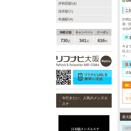
新大阪駅東口徒歩１分！大阪のメン
岸和田駅(4)
エス業界の中でも最高クラスのクオ
リティ!!厳選に厳選を重ねたセラピ
こ
深井駅(1)
ストが何度も何度もトレーニングを
布施駅(4)
受け実現しました。日々の疲れを解
21時
きほぐす極上のお時間をご堪能くだ
迎 /
さい。
分以
掲載店舗
キャンペーン
クーポン
730
341
616
店
店
件
今ま
sirena I（シレーナ）
以上
ィ。
可愛いが溢れる!!ふたりきりの空間
で厳選セラピストたちが貴方の日頃
の疲れを癒す。洗練の技術とおもて
なしで身も心も満たされる至福の時
店
間をお楽しみいただけます。
「
今行きたい、人気のメンズエ
引
ステ
当たりSPA 日本橋店
当店では、少しでも多くのお客様に
ご利用して頂く為に無料専用駐車場
を完備しております。★完全個室★
OP
お客様に『当たり』と思ってもらえ