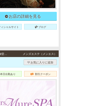
お店の詳細を見る
フィシャルサイト
ブログ
梅田・京橋・北新地 / JR東西線「北新地駅」より徒歩5分、大阪メトロ（Osaka Metro）御堂筋線「梅田駅」より徒歩10分・JR各線「京橋駅」より徒歩4分・JR東西線「北新地駅」より徒歩5分、地下鉄御堂筋線「梅田駅」より徒歩10分
メンズエステ（メンエス）
お気に入りに追加
本日出勤あり
割引クーポン