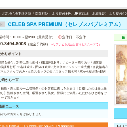
CELEB SPA PREMIUM（セレブスパプレミアム）
EN
業時間：10:00～翌3:00（最終受付）
定休日：不定休
0-3494-8008
（完全予約制）
※リフナビを見たと言うとスムーズです
だわりポイント
以降も受付 / 24時以降も受付 / 初回割引あり / リピーター割引あり / 団体割
 領収証発行可 / 2名様歓迎 / 団体様歓迎 / 完全個室 / シャワー室完備 / 有資格者在
 日本人スタッフのみ / 女性スタッフのみ / スタッフ指名可 / 駅から徒歩5分以内
お店から一言
・福島・新大阪ルーム増設多くのお客様に癒しをお届け！目指したのは最上級
癒し】洗練された空間。厳選された美女。皆様にご満足いただけるひと時をご
させて頂きます
最新ニュース
舗からのお知らせはありません。
ご新規様90分以上2,000円割150分以上3,000円割
オ