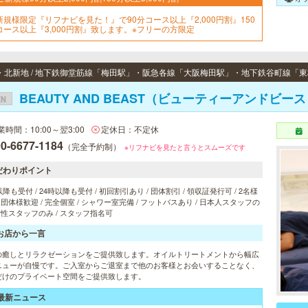
新規様限定『リフナビを見た！』で90分コース以上『2,000円割』150
コース以上『3,000円割』致します。※フリーの方限定
BEAUTY AND BEAST（ビューティーアンドビー
EN
業時間：10:00～翌3:00
定休日：不定休
0-6677-1184
（完全予約制）
※リフナビを見たと言うとスムーズです
だわりポイント
以降も受付 / 24時以降も受付 / 初回割引あり / 団体割引 / 領収証発行可 / 2名様
/ 団体様歓迎 / 完全個室 / シャワー室完備 / フットバスあり / 日本人スタッフの
 女性スタッフのみ / スタッフ指名可
お店から一言
の癒しとリラクゼーションをご提供致します。オイルトリートメントから幅広
ニューが自慢です。ご入室からご退室まで他のお客様とお会いすることなく、
だけのプライベート空間をご提供致します。
最新ニュース