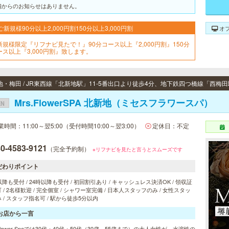
舗からのお知らせはありません。
ご新規様90分以上2,000円割150分以上3,000円割
オ
新規様限定『リフナビ見たで！』90分コース以上『2,000円割』150分
ース以上『3,000円割』致します。
Mrs.FlowerSPA 北新地（ミセスフラワースパ）
EN
業時間：11:00～翌5:00（受付時間10:00～翌3:00）
定休日：不定
0-4583-9121
（完全予約制）
※リフナビを見たと言うとスムーズです
だわりポイント
以降も受付 / 24時以降も受付 / 初回割引あり / キャッシュレス決済OK / 領収証
 / 2名様歓迎 / 完全個室 / シャワー室完備 / 日本人スタッフのみ / 女性スタッ
 / スタッフ指名可 / 駅から徒歩5分以内
お店から一言
.Flower Spaでは30代・40代・50代（30歳～55歳まで）の大人女性が、水溶性の