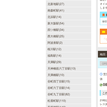
北新地駅(27)
オイ
しま
南森町駅(41)
北浜駅(14)
8/0
新大阪駅(54)
四ツ橋駅(34)
西大橋駅(25)
「
阿波座駅(2)
桜川駅(12)
福島駅(14)
天満駅(29)
OP
天神橋筋六丁目駅(13)
営
天満橋駅(10)
休
谷町四丁目駅(15)
08
谷町六丁目駅(14)
こ
谷町九丁目駅(82)
21時
松屋町駅(110)
レス決
長堀橋駅(140)