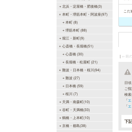
北浜・淀屋橋・肥後橋(3)
こだ
本町・堺筋本町・阿波座(97)
本町 (8)
堺筋本町 (88)
堀江・新町(9)
心斎橋・長堀橋(51)
心斎橋 (30)
｜
←前の
長堀橋・松屋町 (21)
難波・日本橋・桜川(94)
難波 (27)
日頃
日本橋 (59)
ご指
桜川 (7)
検索
「
エ
天満・南森町(10)
「
エ
谷町・天満橋(33)
鶴橋・上本町(10)
下
京橋・都島(38)