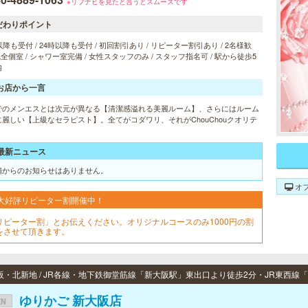
※リフナビを見たと言うとスムーズです
だわりポイント
以降も受付 / 24時以降も受付 / 初回割引あり / リピーター割引あり / 2名様歓
 完全個室 / シャワー室完備 / 女性スタッフのみ / スタッフ指名可 / 駅から徒歩5
内
お店から一言
でのメンエスとは次元が異なる【清潔感溢れる美麗ルーム】、さらにはルーム
に麗しい【上級なセラピスト】。全てがコダワリ、それがChouChouクオリテ
最新ニュース
舗からのお知らせはありません。
オ
大好評リピーター割開催中！
リピーター割」とお伝えください。オリジナルコースのみ1000円の割
をさせて頂きます。
ゆりかご 新大阪店
EN