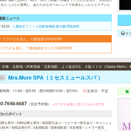
ルをたっぷりと使用し、あたたかなオールハンドで全身をしっかりとケアいた
す。
最新ニュース
7 23:23
☆最短すぐ！！☆北新地/梅田/新大阪/堺筋本町
オ
「リフナビを見た」で新規様1000円OFF
リフナビを見た」で新規様全コース1000円OFF
Mrs.Mure SPA（ミセスミュールスパ ）
EN
業時間：11:00～翌5:00（受付時間10:00～翌3:00）
定休日：不定
0-7648-6687
（完全予約制）
※リフナビを見たと言うとスムーズです
だわりポイント
以降も受付 / 24時以降も受付 / 初回割引あり / リピーター割引あり / キャッシュ
済OK / 領収証発行可 / 2名様歓迎 / 団体様歓迎 / 完全個室 / シャワー室完