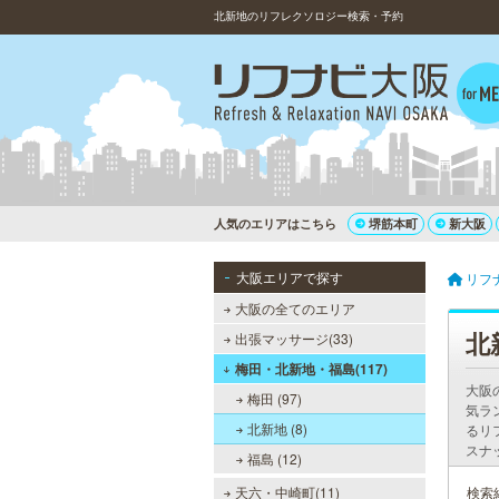
北新地のリフレクソロジー検索・予約
人気のエリアはこちら
堺筋本町
新大阪
大阪エリアで探す
リフ
大阪の全てのエリア
北
出張マッサージ(33)
梅田・北新地・福島(117)
大阪
梅田 (97)
気ラ
北新地 (8)
るリ
スナ
福島 (12)
天六・中崎町(11)
検索