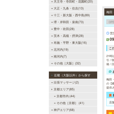
天王寺・寺田町・花園町(20)
大正・九条・住吉(13)
十三・新大阪・西中島(89)
OP
堺・岸和田・泉南(73)
豊中・吹田(28)
営
茨木・高槻・摂津(28)
09
布施・平野・東大阪(16)
こ
北河内(19)
21時
南河内(7)
引 /
その他［大阪］(32)
籍 /
近畿（大阪以外）から探す
梅田
出張マッサージ(2)
の【
提供
京都エリア(85)
京都市内 (44)
店
その他［京都］ (41)
神戸エリア(68)