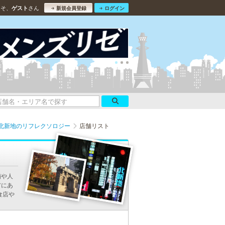
こそ、
さん
ゲスト
新規会員登録
ログイン
北新地のリフレクソロジー
店舗リスト
舗や人
アにあ
食店や