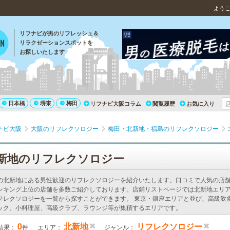
よう
リフナビが男のリフレッシュ＆
リラクゼーションスポットを
お探しいたします
日本橋
堺東
梅田
リフナビ大阪コラム
閲覧履歴
お気に入り
ナビ大阪
大阪のリフレクソロジー
梅田・北新地・福島のリフレクソロジー
新地のリフレクソロジー
の北新地にある男性歓迎のリフレクソロジーを紹介いたします。口コミで人気の店
ンキング上位の店舗を多数ご紹介しております。店鋪リストページでは北新地エリ
フレクソロジーを一覧から探すことができます。 東京・銀座エリアと並び、高級飲
ック、小料理屋、高級クラブ、ラウンジ等が集積するエリアです。
0
北新地
リフレクソロジー
結果：
件
エリア：
ジャンル：