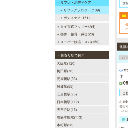
リフレ・ボディケア
店
リフレクソロジー (139)
ボディケア (151)
ご
タイ古式マッサージ(8)
コ
整体・整骨・鍼灸(23)
スーパー銭湯・スパ(150)
最寄り駅で探す
OP
大阪駅(120)
営
梅田駅(76)
休
淀屋橋駅(33)
08
難波駅(55)
こ
心斎橋駅(75)
日本橋駅(112)
21時
発行可
天王寺駅(13)
フのみ
堺筋本町駅(113)
本町駅(28)
Mrs