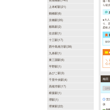
備 /
ら徒
僕のママスパ
上本町駅(21)
鶴橋駅(6)
癒しのお部屋で優しいママが、僕を
お待ちしています。実家に帰ったよ
●大
京橋駅(35)
うにくつろいで、暖かな母の愛に包
り、
まれて下さい。心身ともの安らぎと
都島駅(2)
柔軟
最高の癒しが貴方を待っています。
住吉駅(1)
十三駅(17)
8/0
西中島南方駅(38)
九条駅(1)
ヒルガオ
東三国駅(6)
＼ 
30代40代50代のミセスが日常を忘
心
れ、限られた時間の中で、時にプロ
平野駅(1)
フェッショナルに、時に恋人らしく
あびこ駅(3)
大人セラピストの魅力を存分に発揮
します。
千里中央駅(4)
高槻市駅(17)
OP
樟葉駅(1)
営
堺駅(1)
DAZZLE（ダズル）
休
堺東駅(22)
08