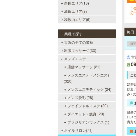
奈良エリア(18)
ご
滋賀エリア(8)
分
和歌山エリア(6)
業種で探す
大阪の全ての業種
OP
出張マッサージ(33)
営
メンズエステ
09
店舗マッサージ (21)
メンズエステ（メンエス）
こ
(320)
21時
メンズエステティック (24)
歓迎 
み /
メンズ脱毛 (28)
フェイシャルエステ (20)
最高
ダイエット・痩身 (20)
いメ
ブラジリアンワックス (1)
貴方
ネイルサロン(71)