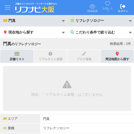
大阪のメンズエステ・マッサージを探すなら
お気に入
り
閲覧履歴
ログイン
門真
リフレクソロジー
現在地から探す
こだわり条件で絞り込む
こだわり条件で絞り込む
門真
検索結果 :
2
件
の
リフレクソロジー
店舗リスト
リアルタイム速報
ブログ速報
周辺地図から探す
21時以降も受付
24時以降も受付
初回割引あり
リピーター割引あり
現在、「リアルタイム速報」はございません
団体割引
ポイントカード有
キャッシュレス決済OK
領収証発行可
エリア
門真
2名様歓迎
団体様歓迎
業種
リフレクソロジー