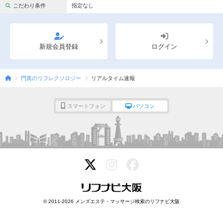
完全個室
半個室あり
こだわり条件
指定なし
ペアルームあり
シャワー室完備
フットバスあり
岩盤浴あり
新規会員登録
ログイン
専用駐車場あり
有資格者在籍
門真のリフレクソロジー
リアルタイム速報
日本人スタッフのみ
女性スタッフのみ
スタッフ指名可
Ｗセラピスト
スマートフォン
パソコン
駅から徒歩5分以内
こだわり条件を変更
閉じる
© 2011-2026 メンズエステ・マッサージ検索のリフナビ大阪