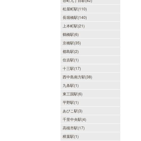
谷町九丁目駅(82)
松屋町駅(110)
長堀橋駅(140)
上本町駅(21)
鶴橋駅(6)
京橋駅(35)
都島駅(2)
住吉駅(1)
十三駅(17)
西中島南方駅(38)
九条駅(1)
東三国駅(6)
平野駅(1)
あびこ駅(3)
千里中央駅(4)
高槻市駅(17)
樟葉駅(1)