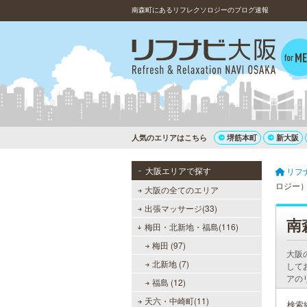
南森町にあるリフレクソロジーのブログ速報
人気のエリアはこちら
堺筋本町
新大阪
大阪エリアで探す
リフ
ロジー
大阪の全てのエリア
出張マッサージ(33)
南
梅田・北新地・福島(116)
梅田 (97)
大阪
北新地 (7)
して
アの
福島 (12)
天六・中崎町(11)
検索