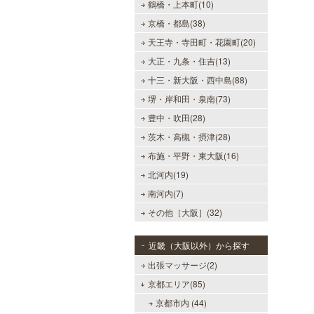
鶴橋・上本町(10)
京橋・都島(38)
天王寺・寺田町・花園町(20)
大正・九条・住吉(13)
十三・新大阪・西中島(88)
堺・岸和田・泉南(73)
豊中・吹田(28)
茨木・高槻・摂津(28)
布施・平野・東大阪(16)
北河内(19)
南河内(7)
その他［大阪］(32)
近畿（大阪以外）から探す
出張マッサージ(2)
京都エリア(85)
京都市内 (44)