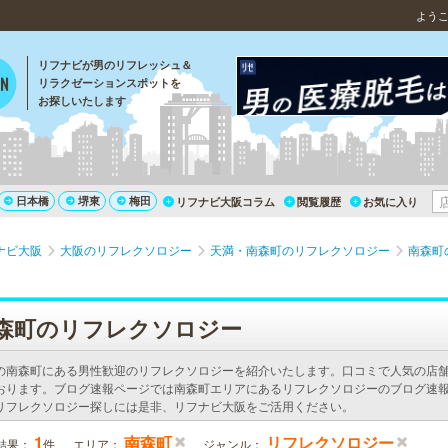
よう
リフナビが男のリフレッシュ＆
リラクゼーションスポットを
お探しいたします
日本橋
堺東
梅田
リフナビ大阪コラム
閲覧履歴
お気に入り
ナビ大阪
大阪のリフレクソロジー
天満・南森町のリフレクソロジー
南森町
）
森町のリフレクソロジー
の南森町にある男性歓迎のリフレクソロジーを紹介いたします。口コミで人気の店
おります。ブログ速報ページでは南森町エリアにあるリフレクソロジーのブログ速報
リフレクソロジー探しには是非、リフナビ大阪をご活用ください。
1
南森町
リフレクソロジー
結果：
件
エリア：
ジャンル：