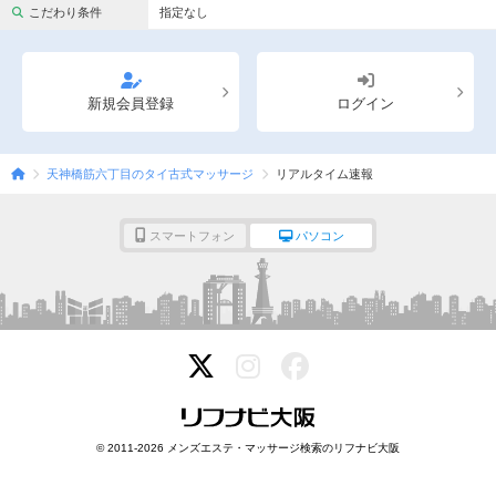
完全個室
半個室あり
こだわり条件
指定なし
ペアルームあり
シャワー室完備
フットバスあり
岩盤浴あり
新規会員登録
ログイン
専用駐車場あり
有資格者在籍
天神橋筋六丁目のタイ古式マッサージ
リアルタイム速報
日本人スタッフのみ
女性スタッフのみ
スタッフ指名可
Ｗセラピスト
スマートフォン
パソコン
駅から徒歩5分以内
こだわり条件を変更
閉じる
© 2011-2026 メンズエステ・マッサージ検索のリフナビ大阪