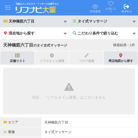
大阪のメンズエステ・マッサージを探すなら
お気に入
り
閲覧履歴
ログイン
天神橋筋六丁目
タイ式マッサージ
現在地から探す
こだわり条件で絞り込む
こだわり条件で絞り込む
天神橋筋六丁目
検索結果 :
1
件
の
タイ古式マッサージ
店舗リスト
リアルタイム速報
ブログ速報
周辺地図から探す
21時以降も受付
24時以降も受付
初回割引あり
リピーター割引あり
現在、「リアルタイム速報」はございません
団体割引
ポイントカード有
キャッシュレス決済OK
領収証発行可
エリア
天神橋筋六丁目
2名様歓迎
団体様歓迎
業種
タイ式マッサージ