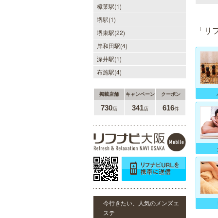
に味わってくださいませ。またプラ
樟葉駅(1)
イベートルームにお越し頂くのが難
堺駅(1)
しい方でも出張での対応もしており
「リ
ますので何なりとお申し付けくださ
堺東駅(22)
い。
岸和田駅(4)
深井駅(1)
布施駅(4)
sirena I（シレーナ）
可愛いが溢れる!!ふたりきりの空間
掲載店舗
キャンペーン
クーポン
で厳選セラピストたちが貴方の日頃
730
341
616
の疲れを癒す。洗練の技術とおもて
店
店
件
なしで身も心も満たされる至福の時
間をお楽しみいただけます。
DAZZLE（ダズル）
新大阪駅東口徒歩１分！大阪のメン
エス業界の中でも最高クラスのクオ
今行きたい、人気のメンズエ
リティ!!厳選に厳選を重ねたセラピ
ステ
ストが何度も何度もトレーニングを