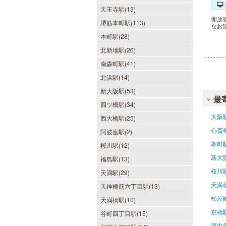
天王寺駅(13)
開放
堺筋本町駅(113)
なお
本町駅(28)
北新地駅(26)
南森町駅(41)
北浜駅(14)
新大阪駅(53)
最
四ツ橋駅(34)
大阪
西大橋駅(25)
心斎
阿波座駅(2)
本町
桜川駅(12)
新大
福島駅(13)
桜川
天満駅(29)
天満
天神橋筋六丁目駅(13)
松屋
天満橋駅(10)
京橋
谷町四丁目駅(15)
西中