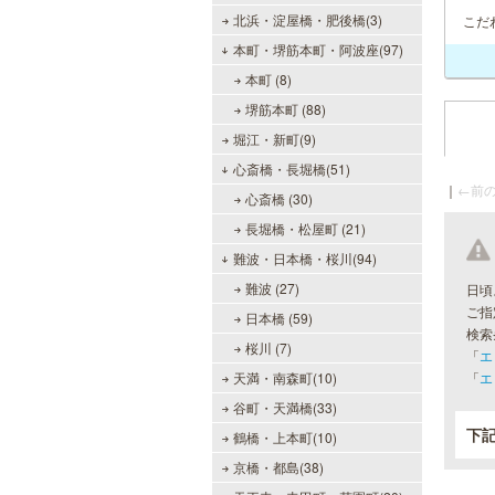
北浜・淀屋橋・肥後橋(3)
こだ
本町・堺筋本町・阿波座(97)
本町 (8)
堺筋本町 (88)
堀江・新町(9)
心斎橋・長堀橋(51)
｜
←前の
心斎橋 (30)
長堀橋・松屋町 (21)
難波・日本橋・桜川(94)
難波 (27)
日頃
ご指
日本橋 (59)
検索
桜川 (7)
「
エ
天満・南森町(10)
「
エ
谷町・天満橋(33)
下
鶴橋・上本町(10)
京橋・都島(38)