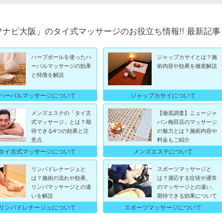
フナビ大阪」のタイ式マッサージのお役立ち情報!! 最新記事
ハーブボールを使ったハ
ジャップカサイとは？施
ーバルマッサージの効果
術内容や効果を徹底解説
と特徴を解説
ハーバルマッサージについて
ジャップカサイについて
メンズエステの「タイ古
【徹底調査】ニュージャ
式マッサージ」とは？期
パン梅田店のマッサージ
待できる4つの効果と注
の魅力とは？施術内容や
意点
料金もご紹介
タイ古式マッサージについて
メンズエステについて
リンパドレナージュと
スポーツマッサージと
は？施術の流れや効果、
は？適応する症状や通常
リンパマッサージとの違
のマッサージとの違い、
いを解説
期待できる効果について
リンパドレナージュについて
スポーツマッサージについて