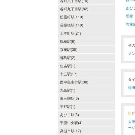
谷町六丁目駅(14)
あび
谷町九丁目駅(82)
堺駅
松屋町駅(110)
布施
長堀橋駅(140)
上本町駅(21)
鶴橋駅(6)
そ
京橋駅(35)
メン
都島駅(2)
美魔女セラピー 梅田店
住吉駅(1)
十三駅(17)
地下鉄梅田駅より徒歩5分。洗練さ
れた美魔女による究極の癒しをご堪
タ
西中島南方駅(38)
能ください。
梅田
九条駅(1)
東三国駅(6)
平野駅(1)
あびこ駅(3)
LA BELLA 日本橋・堺筋本
大阪
千里中央駅(4)
町・谷町ルーム（ラベーラ）
ー
高槻市駅(17)
若い女性にはない大人の魅力を存分