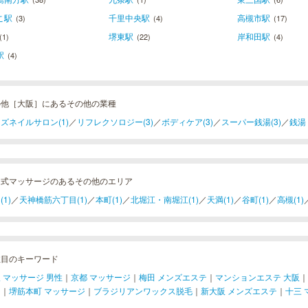
こ駅
千里中央駅
高槻市駅
(3)
(4)
(17)
堺東駅
岸和田駅
(1)
(22)
(4)
駅
(4)
の他［大阪］にあるその他の業種
ズネイルサロン(1)
／
リフレクソロジー(3)
／
ボディケア(3)
／
スーパー銭湯(3)
／
銭湯
イ式マッサージのあるその他のエリア
(1)
／
天神橋筋六丁目(1)
／
本町(1)
／
北堀江・南堀江(1)
／
天満(1)
／
谷町(1)
／
高槻(1)
注目のキーワード
 マッサージ 男性
｜
京都 マッサージ
｜
梅田 メンズエステ
｜
マンションエステ 大阪
｜
ジ
｜
堺筋本町 マッサージ
｜
ブラジリアンワックス脱毛
｜
新大阪 メンズエステ
｜
十三 