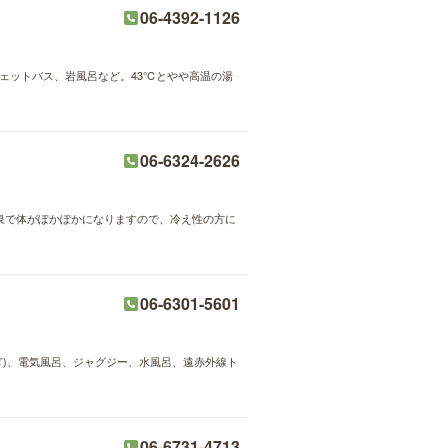
06-4392-1126
ジェットバス、岩風呂など。43℃とやや高温の湯
06-6324-2626
温泉で体がぽかぽかになりますので、冷え性の方に
06-6301-5601
もぎ)、電気風呂、ジャグジー、水風呂、遠赤外線ト
06-6731-4713