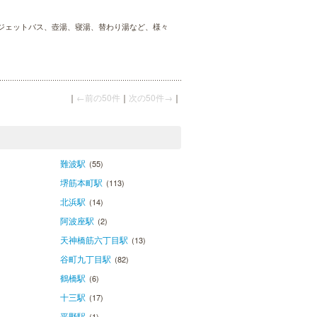
ジェットバス、壺湯、寝湯、替わり湯など、様々
｜
←前の50件
｜
次の50件→
｜
難波駅
(55)
堺筋本町駅
(113)
北浜駅
(14)
阿波座駅
(2)
天神橋筋六丁目駅
(13)
谷町九丁目駅
(82)
鶴橋駅
(6)
十三駅
(17)
平野駅
(1)