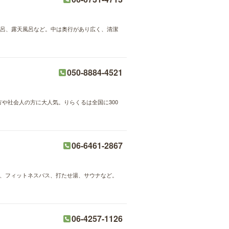
寝風呂、露天風呂など。中は奥行があり広く、清潔
050-8884-4521
方や社会人の方に大人気。りらくるは全国に300
06-6461-2867
呂、フィットネスバス、打たせ湯、サウナなど。
06-4257-1126