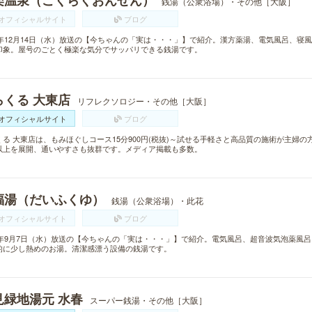
楽温泉（ごくらくおんせん）
銭湯（公衆浴場）・その他［大阪］
オフィシャルサイト
ブログ
11年12月14日（水）放送の【今ちゃんの「実は・・・」】で紹介。漢方薬湯、電気風呂、
印象。屋号のごとく極楽な気分でサッパリできる銭湯です。
らくる 大東店
リフレクソロジー・その他［大阪］
オフィシャルサイト
ブログ
くる 大東店は、もみほぐしコース15分900円(税抜)～試せる手軽さと高品質の施術が主婦の
以上を展開、通いやすさも抜群です。メディア掲載も多数。
福湯（だいふくゆ）
銭湯（公衆浴場）・此花
オフィシャルサイト
ブログ
17年9月7日（水）放送の【今ちゃんの「実は・・・」】で紹介。電気風呂、超音波気泡薬風
的に少し熱めのお湯。清潔感漂う設備の銭湯です。
見緑地湯元 水春
スーパー銭湯・その他［大阪］