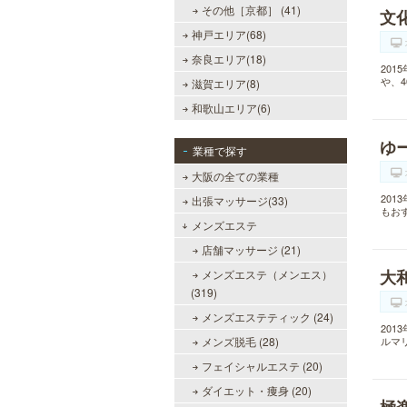
その他［京都］ (41)
文
神戸エリア(68)
奈良エリア(18)
20
や、
滋賀エリア(8)
和歌山エリア(6)
ゆ
業種で探す
大阪の全ての業種
20
出張マッサージ(33)
もお
メンズエステ
店舗マッサージ (21)
大
メンズエステ（メンエス）
(319)
メンズエステティック (24)
20
メンズ脱毛 (28)
ルマ
フェイシャルエステ (20)
ダイエット・痩身 (20)