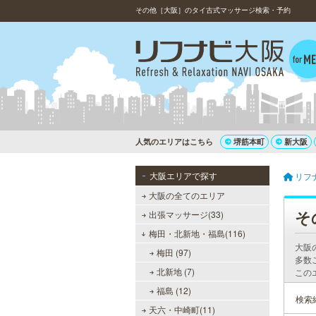
その他［大阪］のタイ古式マッサージ検索・予約
人気のエリアはこちら
堺筋本町
新大阪
大阪エリアで探す
リフ
大阪の全てのエリア
そ
出張マッサージ(33)
梅田・北新地・福島(116)
大阪
梅田 (97)
多数
北新地 (7)
この
福島 (12)
検索
天六・中崎町(11)