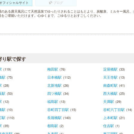
オフィシャルサイト
ブログ
感のある露天風呂にて天然温泉でゆったりされることはもとより、炭酸泉、ミルキー風呂、
湯をご堪能いただけます。心ゆくまで、ごゆるりとおすごしください。
寄り駅で探す
駅
梅田駅
淀屋橋駅
(119)
(76)
(33)
橋駅
日本橋駅
天王寺駅
(75)
(112)
(13)
駅
北新地駅
南森町駅
(28)
(26)
(41)
阪駅
四ツ橋駅
西大橋駅
(53)
(34)
(25)
駅
福島駅
天満駅
(12)
(13)
(29)
橋駅
谷町四丁目駅
谷町六丁目駅
(10)
(15)
(14)
町駅
長堀橋駅
上本町駅
(110)
(140)
(21)
駅
都島駅
住吉駅
(35)
(2)
(1)
島南方駅
九条駅
東三国駅
(38)
(1)
(6)