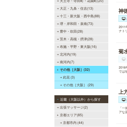
天王寺・寺田町・花園町(20)
大正・九条・住吉(13)
神
十三・新大阪・西中島(88)
堺・岸和田・泉南(73)
20
ナト
豊中・吹田(28)
茨木・高槻・摂津(28)
布施・平野・東大阪(16)
菊
北河内(19)
南河内(7)
20
その他［大阪］(32)
では
此花 (3)
その他［大阪］ (29)
上
近畿（大阪以外）から探す
出張マッサージ(2)
「一
アな
京都エリア(85)
京都市内 (44)