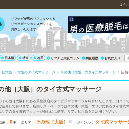
よう
リフナビが男のリフレッシュ＆
リラクゼーションスポットを
お探しいたします
日本橋
堺東
梅田
リフナビ大阪コラム
閲覧履歴
お気に入り
ナビ大阪
大阪のタイ式マッサージ
その他［大阪］のタイ式マッサージ
店舗
の他［大阪］のタイ古式マッサージ
のその他［大阪］にある男性歓迎のタイ古式マッサージを紹介いたします。口コミ
ご紹介しております。店鋪リストページではその他［大阪］エリアにあるタイ古式
エリアのタイ古式マッサージ探しには是非、リフナビ大阪をご活用ください。
0
その他［大阪］
タイ式マッサー
結果：
件
エリア：
ジャンル：