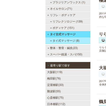
極
ブラジリアンワックス (1)
ネイルサロン(71)
20
リフレ・ボディケア
的な
リフレクソロジー (139)
ボディケア (151)
り
タイ古式マッサージ
タイ式マッサージ (8)
りら
整体・整骨・鍼灸(23)
店舗
スーパー銭湯・スパ(150)
最寄り駅で探す
大
大阪駅(119)
梅田駅(76)
20
全体
淀屋橋駅(33)
難波駅(55)
心斎橋駅(75)
鶴
日本橋駅(112)