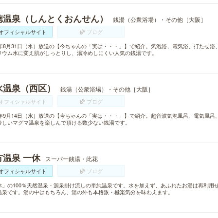
徳温泉（しんとくおんせん）
銭湯（公衆浴場）・その他［大阪］
オフィシャルサイト
ブログ
11年8月31日（水）放送の【今ちゃんの「実は・・・」】で紹介。気泡浴、電気浴、打たせ
リウム水に変え肌がしっとりし、湯冷めしにくい人気の銭湯です。
水温泉（西区）
銭湯（公衆浴場）・その他［大阪］
オフィシャルサイト
ブログ
16年9月14日（水）放送の【今ちゃんの「実は・・・」】で紹介。超音波気泡風呂、電気風
珍しいマグマ温泉を楽しんで頂ける数少ない銭湯です。
方温泉 一休
スーパー銭湯・此花
オフィシャルサイト
ブログ
休」の100％天然温泉・源泉掛け流しの単純温泉です。水を加えず、あふれたお湯は再利用
温泉です。湯の中はもちろん、湯の外も本格派・極楽気分を味わえます。