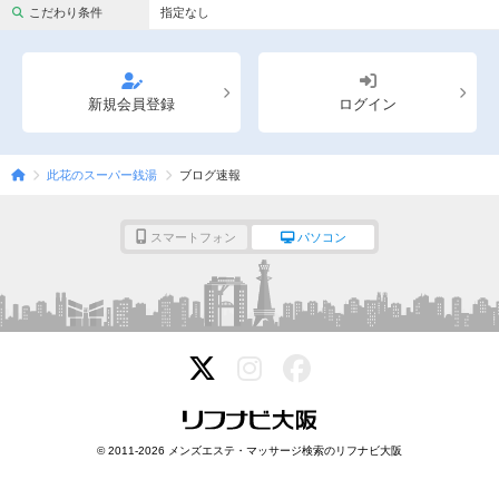
完全個室
半個室あり
こだわり条件
指定なし
ペアルームあり
シャワー室完備
フットバスあり
岩盤浴あり
新規会員登録
ログイン
専用駐車場あり
有資格者在籍
此花のスーパー銭湯
ブログ速報
日本人スタッフのみ
女性スタッフのみ
スタッフ指名可
Ｗセラピスト
スマートフォン
パソコン
駅から徒歩5分以内
こだわり条件を変更
閉じる
© 2011-2026 メンズエステ・マッサージ検索のリフナビ大阪