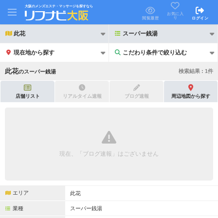
大阪のメンズエステ・マッサージを探すなら
お気に入
り
閲覧履歴
ログイン
此花
スーパー銭湯
現在地から探す
こだわり条件で絞り込む
こだわり条件で絞り込む
此花
検索結果 :
1
件
の
スーパー銭湯
店舗リスト
リアルタイム速報
ブログ速報
周辺地図から探す
21時以降も受付
24時以降も受付
初回割引あり
リピーター割引あり
現在、「ブログ速報」はございません
団体割引
ポイントカード有
キャッシュレス決済OK
領収証発行可
エリア
此花
2名様歓迎
団体様歓迎
業種
スーパー銭湯