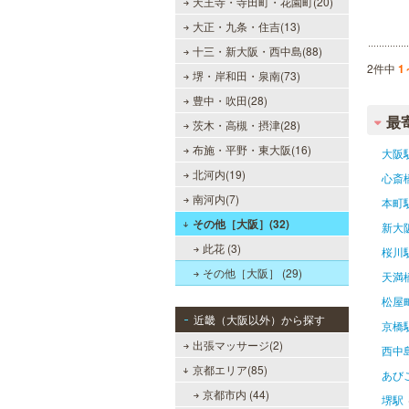
天王寺・寺田町・花園町(20)
大正・九条・住吉(13)
十三・新大阪・西中島(88)
2件中
1
堺・岸和田・泉南(73)
豊中・吹田(28)
最
茨木・高槻・摂津(28)
布施・平野・東大阪(16)
大阪
北河内(19)
心斎
南河内(7)
本町
その他［大阪］(32)
新大
此花 (3)
桜川
その他［大阪］ (29)
天満
松屋
近畿（大阪以外）から探す
京橋
出張マッサージ(2)
西中
京都エリア(85)
あび
京都市内 (44)
堺駅