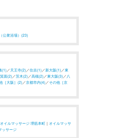
（公衆浴場）(23)
(1)
／
天王寺(2)
／
住吉(1)
／
新大阪(1)
／
東
箕面(2)
／
茨木(2)
／
高槻(2)
／
東大阪(3)
／
八
他［大阪］(2)
／
京都市内(4)
／
その他［京
オイルマッサージ 堺筋本町
｜
オイルマッサ
マッサージ