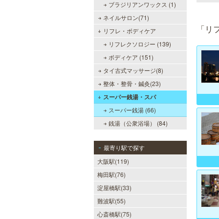
ブラジリアンワックス (1)
ネイルサロン(71)
「リ
リフレ・ボディケア
リフレクソロジー (139)
ボディケア (151)
タイ古式マッサージ(8)
整体・整骨・鍼灸(23)
スーパー銭湯・スパ
スーパー銭湯 (66)
銭湯（公衆浴場） (84)
最寄り駅で探す
大阪駅(119)
梅田駅(76)
淀屋橋駅(33)
難波駅(55)
心斎橋駅(75)