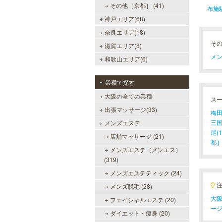
その他［京都］ (41)
布施
神戸エリア(68)
奈良エリア(18)
そ
滋賀エリア(8)
メン
和歌山エリア(6)
業種で探す
大阪の全ての業種
ス
出張マッサージ(33)
梅田
三国
メンズエステ
尾(1
店舗マッサージ (21)
都］(
メンズエステ（メンエス）
(319)
メンズエステティック (24)
メンズ脱毛 (28)
大阪
フェイシャルエステ (20)
ー
ダイエット・痩身 (20)