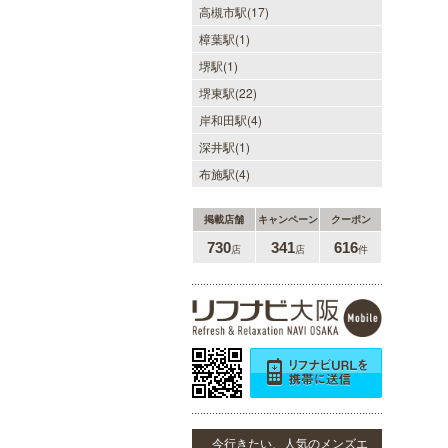
高槻市駅(17)
樟葉駅(1)
堺駅(1)
堺東駅(22)
僕のママスパ
岸和田駅(4)
癒しのお部屋で優しいママが、僕を
お待ちしています。実家に帰ったよ
深井駅(1)
うにくつろいで、暖かな母の愛に包
布施駅(4)
まれて下さい。心身ともの安らぎと
最高の癒しが貴方を待っています。
掲載店舗
キャンペーン
クーポン
730
341
616
店
店
件
DAZZLE（ダズル）
新大阪駅東口徒歩１分！大阪のメン
エス業界の中でも最高クラスのクオ
リティ!!厳選に厳選を重ねたセラピ
ストが何度も何度もトレーニングを
受け実現しました。日々の疲れを解
きほぐす極上のお時間をご堪能くだ
さい。
今行きたい、人気のメンズエ