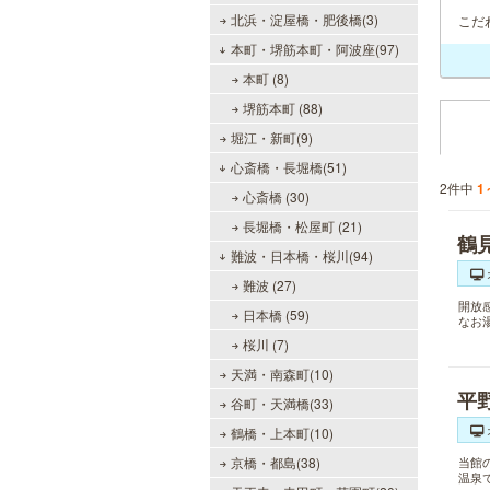
北浜・淀屋橋・肥後橋(3)
こだ
本町・堺筋本町・阿波座(97)
本町 (8)
堺筋本町 (88)
堀江・新町(9)
心斎橋・長堀橋(51)
2件中
1
心斎橋 (30)
長堀橋・松屋町 (21)
鶴
難波・日本橋・桜川(94)
難波 (27)
開放
日本橋 (59)
なお
桜川 (7)
天満・南森町(10)
平
谷町・天満橋(33)
鶴橋・上本町(10)
京橋・都島(38)
当館
温泉