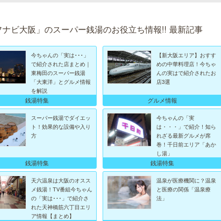
フナビ大阪」のスーパー銭湯のお役立ち情報!! 最新記事
今ちゃんの「実は･･･」
【新大阪エリア】おすす
で紹介された店まとめ｜
めの中華料理店！今ちゃ
東梅田のスーパー銭湯
んの実はで紹介されたお
「大東洋」とグルメ情報
店3選
を解説
銭湯特集
グルメ情報
スーパー銭湯でダイエッ
今ちゃんの「実
ト！効果的な設備や入り
は・・・」で紹介！知ら
方
れざる最新グルメが席
巻！千日前エリア「あか
し湯」
銭湯特集
銭湯特集
天六温泉は大阪のオスス
温泉が医療機関に？温泉
メ銭湯！TV番組今ちゃん
と医療の関係「温泉療
の「実は･･･」で紹介さ
法」
れた天神橋筋六丁目エリ
ア情報【まとめ】