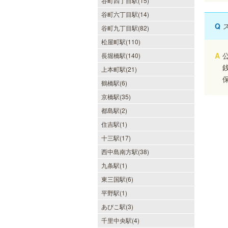
谷町四丁目駅(15)
谷町六丁目駅(14)
Q
谷町九丁目駅(82)
松屋町駅(110)
A
長堀橋駅(140)
上本町駅(21)
sirena I（シレーナ）
鶴橋駅(6)
可愛いが溢れる!!ふたりきりの空間
京橋駅(35)
で厳選セラピストたちが貴方の日頃
の疲れを癒す。洗練の技術とおもて
都島駅(2)
なしで身も心も満たされる至福の時
住吉駅(1)
間をお楽しみいただけます。
十三駅(17)
西中島南方駅(38)
九条駅(1)
ヒルガオ
東三国駅(6)
平野駅(1)
30代40代50代のミセスが日常を忘
れ、限られた時間の中で、時にプロ
あびこ駅(3)
フェッショナルに、時に恋人らしく
大人セラピストの魅力を存分に発揮
千里中央駅(4)
します。