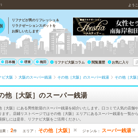
件）
よう
リフナビが男のリフレッシュ＆
リラクゼーションスポットを
お探しいたします
日本橋
堺東
梅田
リフナビ大阪コラム
閲覧履歴
お気に入り
ナビ大阪
大阪のスーパー銭湯
その他［大阪］のスーパー銭湯
その他［大阪
の他［大阪］のスーパー銭湯
他［大阪］にある男性歓迎のスーパー銭湯を紹介いたします。口コミで人気の店舗
ります。店鋪リストページではその他［大阪］エリアにあるスーパー銭湯を一覧から
湯探しには是非、リフナビ大阪をご活用ください。
2
その他［大阪］
スーパー銭湯
結果：
件
エリア：
ジャンル：