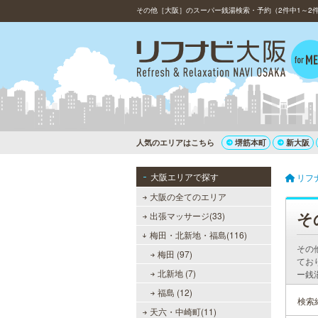
その他［大阪］のスーパー銭湯検索・予約（2件中1～2
人気のエリアはこちら
堺筋本町
新大阪
大阪エリアで探す
リフ
大阪の全てのエリア
そ
出張マッサージ(33)
梅田・北新地・福島(116)
その
梅田 (97)
てお
北新地 (7)
ー銭
福島 (12)
検索
天六・中崎町(11)