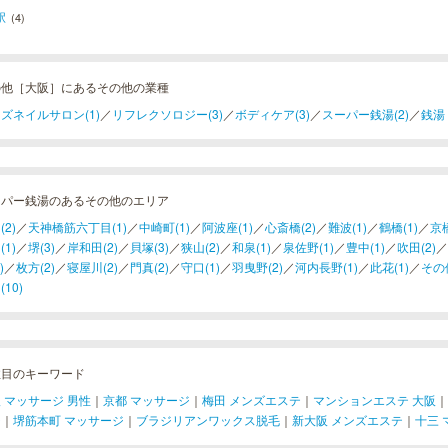
駅
(4)
の他［大阪］にあるその他の業種
ズネイルサロン(1)
／
リフレクソロジー(3)
／
ボディケア(3)
／
スーパー銭湯(2)
／
銭湯
ーパー銭湯のあるその他のエリア
(2)
／
天神橋筋六丁目(1)
／
中崎町(1)
／
阿波座(1)
／
心斎橋(2)
／
難波(1)
／
鶴橋(1)
／
京橋
(1)
／
堺(3)
／
岸和田(2)
／
貝塚(3)
／
狭山(2)
／
和泉(1)
／
泉佐野(1)
／
豊中(1)
／
吹田(2)
／
)
／
枚方(2)
／
寝屋川(2)
／
門真(2)
／
守口(1)
／
羽曳野(2)
／
河内長野(1)
／
此花(1)
／
その
10)
注目のキーワード
 マッサージ 男性
｜
京都 マッサージ
｜
梅田 メンズエステ
｜
マンションエステ 大阪
｜
ジ
｜
堺筋本町 マッサージ
｜
ブラジリアンワックス脱毛
｜
新大阪 メンズエステ
｜
十三 