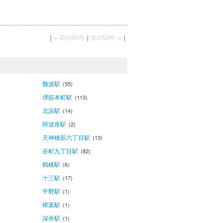
｜
←前の50件
｜
次の50件→
｜
難波駅
(55)
堺筋本町駅
(113)
北浜駅
(14)
阿波座駅
(2)
天神橋筋六丁目駅
(13)
谷町九丁目駅
(82)
鶴橋駅
(6)
十三駅
(17)
平野駅
(1)
樟葉駅
(1)
深井駅
(1)