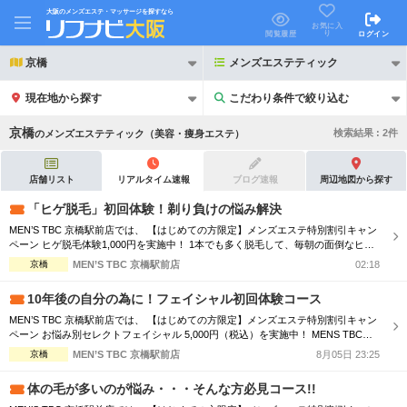
大阪のメンズエステ・マッサージを探すなら
お気に入
り
閲覧履歴
ログイン
京橋
メンズエステティック
現在地から探す
こだわり条件で絞り込む
こだわり条件で絞り込む
京橋
検索結果 :
2
件
の
メンズエステティック（美容・痩身エステ）
店舗リスト
リアルタイム速報
ブログ速報
周辺地図から探す
「ヒゲ脱毛」初回体験！剃り負けの悩み解決
MEN’S TBC 京橋駅前店では、 【はじめての方限定】メンズエステ特別割引キャン
21時以降も受付
24時以降も受付
ペーン ヒゲ脱毛体験1,000円を実施中！ 1本でも多く脱毛して、毎朝の面倒なヒゲ
剃りの負担を軽く！ ※MENS TBC初めての方限定 お1人様1回限りの特別体験価格
京橋
MEN’S TBC 京橋駅前店
02:18
初回割引あり
リピーター割引あり
※Web予約申し込みフォームよりお申込ください。
10年後の自分の為に！フェイシャル初回体験コース
団体割引
ポイントカード有
MEN’S TBC 京橋駅前店では、 【はじめての方限定】メンズエステ特別割引キャン
ペーン お悩み別セレクトフェイシャル 5,000円（税込）を実施中！ MENS TBC初
キャッシュレス決済OK
領収証発行可
めての方限定 お1人様1回限りの特別体験価格 ※Web予約申し込みフォームよりお
京橋
MEN’S TBC 京橋駅前店
8月05日 23:25
申込ください。
2名様歓迎
団体様歓迎
体の毛が多いのが悩み・・・そんな方必見コース!!