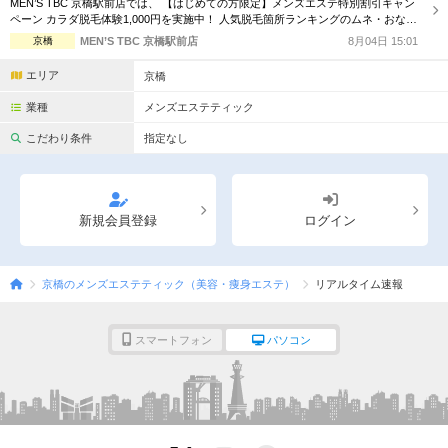
MEN’S TBC 京橋駅前店では、 【はじめての方限定】メンズエステ特別割引キャン
完全個室
半個室あり
ペーン カラダ脱毛体験1,000円を実施中！ 人気脱毛箇所ランキングのムネ・おな
か・ヒザ下も対応可能です。 ※MENS TBC初めての方限定 お1人様1回限りの特別
京橋
MEN’S TBC 京橋駅前店
8月04日 15:01
ペアルームあり
シャワー室完備
体験価格 ※Web予約申し込みフォームよりお申込ください。
エリア
京橋
フットバスあり
岩盤浴あり
業種
メンズエステティック
専用駐車場あり
有資格者在籍
こだわり条件
指定なし
日本人スタッフのみ
女性スタッフのみ
スタッフ指名可
Ｗセラピスト
新規会員登録
ログイン
駅から徒歩5分以内
京橋のメンズエステティック（美容・痩身エステ）
リアルタイム速報
こだわり条件を変更
スマートフォン
パソコン
閉じる