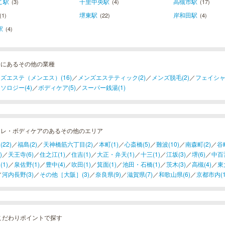
こ駅
千里中央駅
高槻市駅
(3)
(4)
(17)
堺東駅
岸和田駅
(1)
(22)
(4)
駅
(4)
橋にあるその他の業種
ズエステ（メンエス）(16)
／
メンズエステティック(2)
／
メンズ脱毛(2)
／
フェイシャ
ソロジー(4)
／
ボディケア(5)
／
スーパー銭湯(1)
フレ・ボディケアのあるその他のエリア
22)
／
福島(2)
／
天神橋筋六丁目(2)
／
本町(1)
／
心斎橋(5)
／
難波(10)
／
南森町(2)
／
谷町
)
／
天王寺(6)
／
住之江(1)
／
住吉(1)
／
大正・弁天(1)
／
十三(1)
／
江坂(3)
／
堺(6)
／
中百舌
(1)
／
泉佐野(1)
／
豊中(4)
／
吹田(1)
／
箕面(1)
／
池田・石橋(1)
／
茨木(3)
／
高槻(4)
／
東
／
河内長野(3)
／
その他［大阪］(3)
／
奈良県(9)
／
滋賀県(7)
／
和歌山県(6)
／
京都市内(1
こだわりポイントで探す