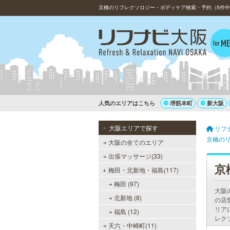
京橋のリフレクソロジー・ボディケア検索・予約（5件中
人気のエリアはこちら
堺筋本町
新大阪
大阪エリアで探す
リフ
京橋の
大阪の全てのエリア
出張マッサージ(33)
京
梅田・北新地・福島(117)
梅田 (97)
大阪
北新地 (8)
の店
リア
福島 (12)
レク
天六・中崎町(11)