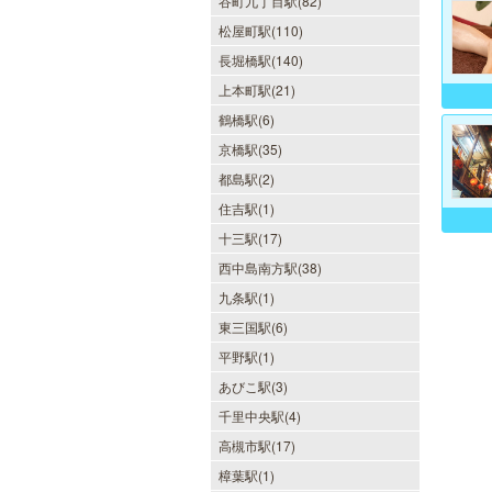
谷町九丁目駅(82)
松屋町駅(110)
長堀橋駅(140)
上本町駅(21)
鶴橋駅(6)
京橋駅(35)
LA BELLA 日本橋・堺筋本
都島駅(2)
町・谷町ルーム（ラベーラ）
住吉駅(1)
若い女性にはない大人の魅力を存分
十三駅(17)
に味わってくださいませ。またプラ
イベートルームにお越し頂くのが難
西中島南方駅(38)
しい方でも出張での対応もしており
ますので何なりとお申し付けくださ
九条駅(1)
い。
東三国駅(6)
平野駅(1)
あびこ駅(3)
僕のママスパ
千里中央駅(4)
癒しのお部屋で優しいママが、僕を
高槻市駅(17)
お待ちしています。実家に帰ったよ
樟葉駅(1)
うにくつろいで、暖かな母の愛に包