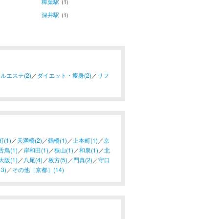
樟葉駅
(1)
深井駅
(1)
ルエステ(2)
／
ダイエット・痩身(2)
／
リフ
(1)
／
天満橋(2)
／
鶴橋(1)
／
上本町(1)
／
京
鳥(1)
／
岸和田(1)
／
狭山(1)
／
和泉(1)
／
北
大阪(1)
／
八尾(4)
／
枚方(5)
／
門真(2)
／
守口
3)
／
その他［京都］(14)