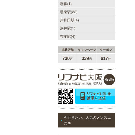
まれて下さい。心身ともの安らぎと
堺駅(1)
最高の癒しが貴方を待っています。
堺東駅(22)
岸和田駅(4)
深井駅(1)
美魔女セラピー 梅田店
布施駅(4)
地下鉄梅田駅より徒歩5分。洗練さ
掲載店舗
キャンペーン
クーポン
れた美魔女による究極の癒しをご堪
能ください。
730
339
617
店
店
件
ヒルガオ
30代40代50代のミセスが日常を忘
れ、限られた時間の中で、時にプロ
フェッショナルに、時に恋人らしく
今行きたい、人気のメンズエ
大人セラピストの魅力を存分に発揮
ステ
します。