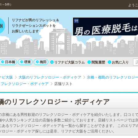
1～5件）
よう
リフナビが男のリフレッシュ＆
リラクゼーションスポットを
お探しいたします
日本橋
堺東
梅田
リフナビ大阪コラム
閲覧履歴
お気に入り
ナビ大阪
大阪のリフレクソロジー・ボディケア
京橋・都島のリフレクソロジ
リフレクソロジー・ボディケア
店舗リスト
橋のリフレクソロジー・ボディケア
の京橋にある男性歓迎のリフレクソロジー・ボディケアを紹介いたします。口コミ
舗や人気ランキング上位の店舗を多数ご紹介しております。店鋪リストページでは
にあるリフレクソロジー・ボディケアを一覧から探すことができます。 このエリア
ソロジー・ボディケア探しには是非、リフナビ大阪をご活用ください。