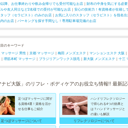
1時以降、お仕事終わりや飲み会帰りでも受付可能なお店
｜
財布の中身を気にする必要
プルや友人同士など2名様での受付が可能なお店
｜
安心の技術力！有資格者が在籍し
スタッフ（セラピスト）のみのお店
｜
お気に入りのスタッフ（セラピスト）を指名出
以内のお店
｜
パーキングを探す手間なし！専用駐車場完備のお店
注目のキーワード
 マッサージ 男性
｜
京都 マッサージ
｜
梅田 メンズエステ
｜
マンションエステ 大阪
｜
ジ
｜
堺筋本町 マッサージ
｜
ブラジリアンワックス脱毛
｜
新大阪 メンズエステ
｜
十三 
フナビ大阪」のリフレ・ボディケアのお役立ち情報!! 最新記
足つぼマッサージに関す
ハンドリフレクソロジー
る資格4選！資格を活か
で得られる4つの効果と
せる仕事もご紹介
は？ハンドマッサージと
の違いも解説
足つぼマッサージについて
リフレクソロジーについて