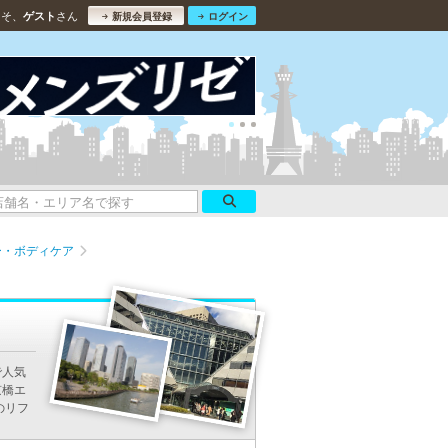
こそ、
さん
ゲスト
新規会員登録
ログイン
ー・ボディケア
で人気
京橋エ
のリフ