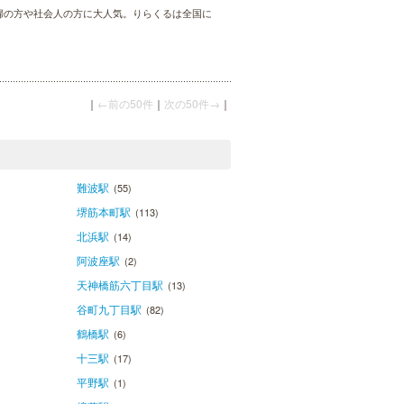
主婦の方や社会人の方に大人気。りらくるは全国に
｜
←前の50件
｜
次の50件→
｜
難波駅
(55)
堺筋本町駅
(113)
北浜駅
(14)
阿波座駅
(2)
天神橋筋六丁目駅
(13)
谷町九丁目駅
(82)
鶴橋駅
(6)
十三駅
(17)
平野駅
(1)