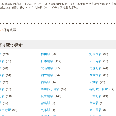
くる 城東関目店は、もみほぐしコース15分900円(税抜)～試せる手軽さと高品質の施術が
0店舗以上を展開、通いやすさも抜群です。メディア掲載も多数。
～5
件を表示
寄り駅で探す
駅
梅田駅
淀屋橋駅
(120)
(76)
(33)
橋駅
日本橋駅
天王寺駅
(75)
(112)
(13)
駅
北新地駅
南森町駅
(28)
(27)
(41)
阪駅
四ツ橋駅
西大橋駅
(54)
(34)
(25)
駅
福島駅
天満駅
(12)
(14)
(29)
橋駅
谷町四丁目駅
谷町六丁目駅
(10)
(15)
(14)
町駅
長堀橋駅
上本町駅
(110)
(140)
(21)
駅
都島駅
住吉駅
(35)
(2)
(1)
島南方駅
九条駅
東三国駅
(38)
(1)
(6)