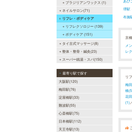
あび
ブラジリアンワックス (1)
堺駅
ネイルサロン(71)
布施
リフレ・ボディケア
リフレクソロジー (139)
ボディケア (151)
京
タイ古式マッサージ(8)
メン
整体・整骨・鍼灸(23)
レク
スーパー銭湯・スパ(150)
最寄り駅で探す
リ
大阪駅(120)
梅田(
梅田駅(76)
橋(5
花田
淀屋橋駅(33)
(1)
難波駅(55)
心斎橋駅(75)
日本橋駅(112)
天王寺駅(13)