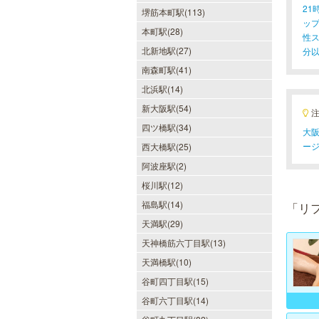
2
堺筋本町駅(113)
ッ
本町駅(28)
性
北新地駅(27)
分
南森町駅(41)
北浜駅(14)
新大阪駅(54)
四ツ橋駅(34)
大阪
ー
西大橋駅(25)
阿波座駅(2)
桜川駅(12)
福島駅(14)
「リ
天満駅(29)
天神橋筋六丁目駅(13)
天満橋駅(10)
谷町四丁目駅(15)
谷町六丁目駅(14)