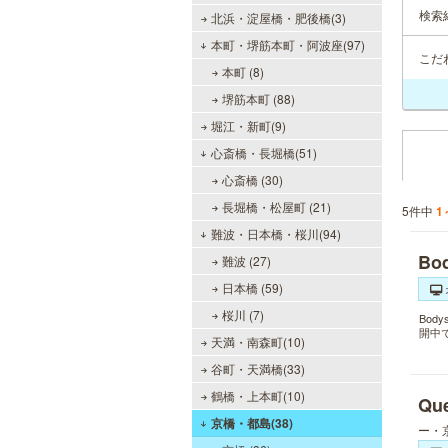
検索
北浜・淀屋橋・肥後橋(3)
本町・堺筋本町・阿波座(97)
こだ
本町 (8)
堺筋本町 (88)
堀江・新町(9)
心斎橋・長堀橋(51)
心斎橋 (30)
長堀橋・松屋町 (21)
5件中
1
難波・日本橋・桜川(94)
B
難波 (27)
日本橋 (59)
桜川 (7)
Bo
開中
天満・南森町(10)
谷町・天満橋(33)
鶴橋・上本町(10)
Q
京橋・都島(38)
ー・