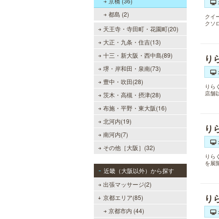
京橋 (36)
都島 (2)
クイ
クソ
天王寺・寺田町・花園町(20)
大正・九条・住吉(13)
十三・新大阪・西中島(89)
り
堺・岸和田・泉南(73)
豊中・吹田(28)
りら
店舗
茨木・高槻・摂津(28)
布施・平野・東大阪(16)
北河内(19)
り
南河内(7)
その他［大阪］(32)
りら
を展
近畿（大阪以外）から探す
出張マッサージ(2)
り
京都エリア(85)
京都市内 (44)