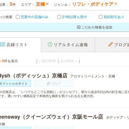
5
京橋
リフレ・ボディケア
結果：
件
エリア：
ジャンル：
わり検索
営業中の店舗のみ
21時以降も受付
初回割引あり
こだわり検索を追加
店鋪リスト
リアルタイム速報
ブログ
～5
件を表示
｜
←前の50件
｜
次の50件→
｜
odysh（ボディッシュ）京橋店
アロマトリートメント・京橋
オフィシャルサイト
ブログ
dysh京橋店は、「いつでもどこでも気軽に」がコンセプト。駅から徒歩5分以内の好立地に
です。通いやすい価格設定で本格的な施術を受けられる点も魅力的。
ueensway（クイーンズウェイ）京阪モール店
ボディケア・
京橋