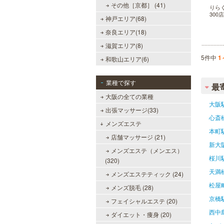
その他［京都］ (41)
りら
30
神戸エリア(68)
奈良エリア(18)
滋賀エリア(8)
5件中
1
和歌山エリア(6)
業種で探す
最
大阪の全ての業種
大阪
出張マッサージ(33)
心斎
メンズエステ
本町
店舗マッサージ (21)
新大
メンズエステ（メンエス）
桜川
(320)
天満
メンズエステティック (24)
松屋
メンズ脱毛 (28)
京橋
フェイシャルエステ (20)
西中
ダイエット・痩身 (20)