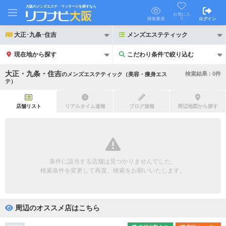
大阪のメンズエステ・マッサージを探すなら
お気に入
り
閲覧履歴
ログイン
大正･九条･住吉
メンズエステティック
現在地から探す
こだわり条件で絞り込む
こだわり条件で絞り込む
大正・九条・住吉
検索結果 :
0
件
の
メンズエステティック（美容・痩身エス
テ）
店舗リスト
リアルタイム速報
ブログ速報
周辺地図から探す
21時以降も受付
24時以降も受付
初回割引あり
リピーター割引あり
条件に該当する店舗は見つかりませんでした。
団体割引
ポイントカード有
検索条件を変更して再度、検索をお願いいたします。
キャッシュレス決済OK
領収証発行可
周辺のオススメ店はこちら
2名様歓迎
団体様歓迎