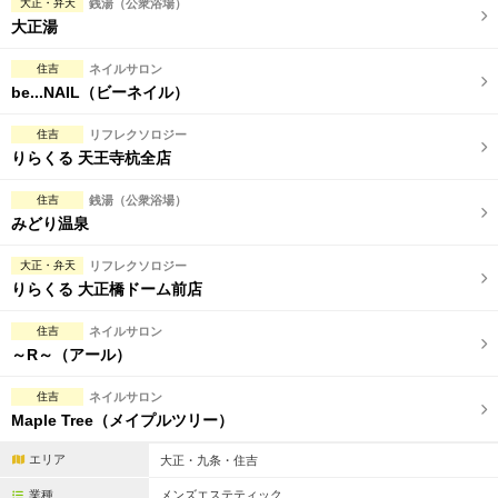
大正・弁天
銭湯（公衆浴場）
大正湯
住吉
ネイルサロン
be...NAIL（ビーネイル）
住吉
リフレクソロジー
りらくる 天王寺杭全店
住吉
銭湯（公衆浴場）
みどり温泉
大正・弁天
リフレクソロジー
りらくる 大正橋ドーム前店
住吉
ネイルサロン
～R～（アール）
住吉
ネイルサロン
Maple Tree（メイプルツリー）
エリア
大正・九条・住吉
業種
メンズエステティック