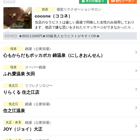
OPEN
本日出勤あり
割引クーポン
完全個室
半個室あり
住吉
個室リラクゼーションサロン
ペアルームあり
シャワー室完備
cocone（ココネ）
当店のセラピストは厳しい面接で同格した女性のみ採用しており
フットバスあり
岩盤浴あり
ます、他店で嫌な思いをされたりマッサージができなかったり、
やる気がなかったりの経験はございませんか？全てが満足できる
8月06日
★90分11000円★SS級美人セラピストが今すぐOK★
お店です！
専用駐車場あり
有資格者在籍
住吉
銭湯（公衆浴場）
日本人スタッフのみ
女性スタッフのみ
心もからだもポッカポカ 錦温泉（にしきおんせん）
スタッフ指名可
Ｗセラピスト
住吉
スーパー銭湯
ふれ愛温泉 矢田
駅から徒歩5分以内
住之江
リフレクソロジー
こだわり条件を変更
りらくる 住之江店
住之江
銭湯（公衆浴場）
閉じる
住之江温泉
大正・弁天
銭湯（公衆浴場）
JOY（ジョイ）大正