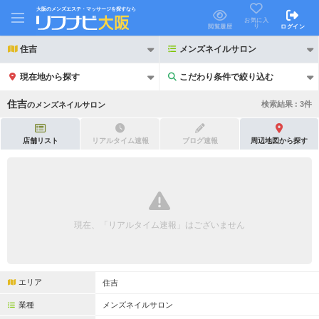
大阪のメンズエステ・マッサージを探すなら
お気に入
り
閲覧履歴
ログイン
住吉
メンズネイルサロン
現在地から探す
こだわり条件で絞り込む
こだわり条件で絞り込む
住吉
検索結果 :
3
件
の
メンズネイルサロン
店舗リスト
リアルタイム速報
ブログ速報
周辺地図から探す
21時以降も受付
24時以降も受付
初回割引あり
リピーター割引あり
現在、「リアルタイム速報」はございません
団体割引
ポイントカード有
キャッシュレス決済OK
領収証発行可
エリア
住吉
2名様歓迎
団体様歓迎
業種
メンズネイルサロン