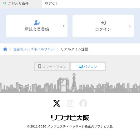
完全個室
半個室あり
こだわり条件
指定なし
ペアルームあり
シャワー室完備
フットバスあり
岩盤浴あり
新規会員登録
ログイン
専用駐車場あり
有資格者在籍
住吉のメンズネイルサロン
リアルタイム速報
日本人スタッフのみ
女性スタッフのみ
スタッフ指名可
Ｗセラピスト
スマートフォン
パソコン
駅から徒歩5分以内
こだわり条件を変更
閉じる
© 2011-2026 メンズエステ・マッサージ検索のリフナビ大阪