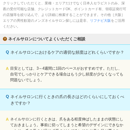
完全個室
半個室あり
クリックしていただくと、業種・エリアだけでなく日本人セラピストのみ、深
夜の受付可能な店舗、クレジットカードOK、ポイントカード有、領収証発行可
ペアルームあり
シャワー室完備
の店舗等を絞り込んで、より詳細に検索することができます。その他［大阪］
エリアの男性歓迎のメンズネイルサロン探しには是非、
リフナビ大阪
をご活用
フットバスあり
岩盤浴あり
ください。
専用駐車場あり
有資格者在籍
ネイルサロンについてよくいただくご相談
日本人スタッフのみ
女性スタッフのみ
Q
ネイルサロンにおけるケアの適切な頻度はどれくらいですか？
スタッフ指名可
Ｗセラピスト
A
目安としては、3～4週間に1回のペースがおすすめです。ただし、
駅から徒歩5分以内
自宅でしっかりとケアできる場合はもう少し頻度が少なくなっても
問題ないでしょう。
こだわり条件を変更
Q
ネイルサロンに行くときの爪の長さはどのくらいにしておくべ
閉じる
きですか？
A
ネイルサロンに行くときは、爪をある程度伸ばしたままの状態にし
ておきましょう。事前に切ってしまうと希望のデザインにできなか