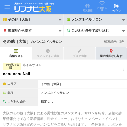
大阪のメンズエステ・マッサージを探すなら
お気に入
り
閲覧履歴
ログイン
その他［大阪］
メンズネイルサロン
現在地から探す
こだわり条件で絞り込む
こだわり条件で絞り込む
その他［大阪］
検索結果 :
1
件
の
メンズネイルサロン
店舗リスト
リアルタイム速報
ブログ速報
周辺地図から探す
その他［大
ネイルサロン
阪］
neru neru Nail
21時以降も受付
24時以降も受付
エリア
その他［大阪］
初回割引あり
リピーター割引あり
業種
メンズネイルサロン
団体割引
ポイントカード有
こだわり条件
指定なし
キャッシュレス決済OK
領収証発行可
大阪のその他［大阪］にある男性歓迎のメンズネイルサロンを紹介。店舗の詳
2名様歓迎
団体様歓迎
細情報だけでなく新着情報、料金メニュー、お得なキャンペーン・イベント、
リフナビ大阪限定のクーポンなどをご覧いただけます。「条件変更」ボタンを