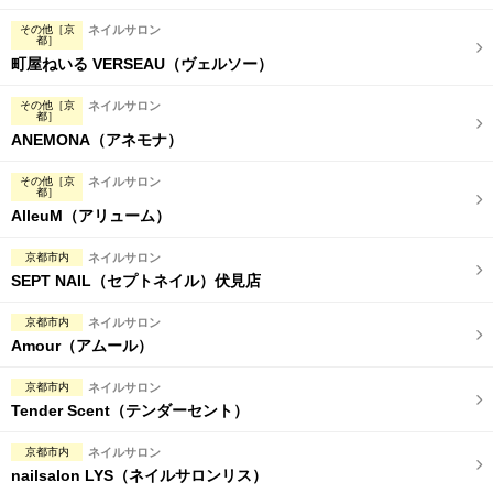
完全個室
半個室あり
その他［京
ネイルサロン
都］
ペアルームあり
シャワー室完備
町屋ねいる VERSEAU（ヴェルソー）
フットバスあり
岩盤浴あり
その他［京
ネイルサロン
都］
専用駐車場あり
有資格者在籍
ANEMONA（アネモナ）
日本人スタッフのみ
女性スタッフのみ
その他［京
ネイルサロン
都］
AlleuM（アリューム）
スタッフ指名可
Ｗセラピスト
京都市内
ネイルサロン
駅から徒歩5分以内
SEPT NAIL（セプトネイル）伏見店
こだわり条件を変更
京都市内
ネイルサロン
Amour（アムール）
閉じる
京都市内
ネイルサロン
Tender Scent（テンダーセント）
京都市内
ネイルサロン
nailsalon LYS（ネイルサロンリス）