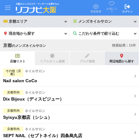
大阪のメンズエステ・マッサージを探すなら
お気に入
り
閲覧履歴
ログイン
京都エリア
メンズネイルサロン
現在地から探す
こだわり条件で絞り込む
こだわり条件で絞り込む
京都
検索結果 :
15
件
の
メンズネイルサロン
店舗リスト
リアルタイム速報
ブログ速報
周辺地図から探す
その他［京
ネイルサロン
都］
Nail salon CoCo
21時以降も受付
24時以降も受付
初回割引あり
リピーター割引あり
京都市内
ネイルサロン
Dix Bijoux（ディスビジュー）
団体割引
ポイントカード有
京都市内
ネイルサロン
キャッシュレス決済OK
領収証発行可
Syisyu京都店（シシュ）
2名様歓迎
団体様歓迎
京都市内
ネイルサロン
SEPT NAIL（セプトネイル）四条烏丸店