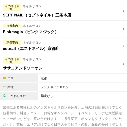
その他［京
ネイルサロン
都］
SEPT NAIL（セプトネイル）三条本店
京都市内
ネイルサロン
Pinkmagic（ピンクマジック）
京都市内
ネイルサロン
estnail（エストネイル）京都店
その他［京
ネイルサロン
都］
ササヨアンドソーオン
エリア
京都
業種
メンズネイルサロン
こだわり条件
指定なし
京都にある男性歓迎のメンズネイルサロンを紹介。店舗の詳細情報だけでなく
新着情報、料金メニュー、お得なキャンペーン・イベント、リフナビ大阪限定
のクーポンなどをご覧いただけます。「条件変更」ボタンをクリックしていた
だくと、業種・エリアだけでなく日本人セラピストのみ、深夜の受付可能な店