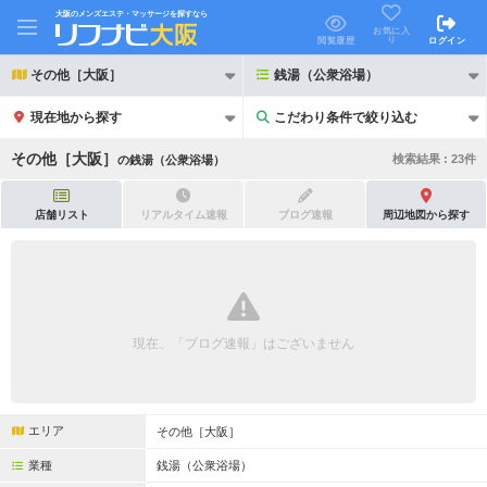
大阪のメンズエステ・マッサージを探すなら
お気に入
り
閲覧履歴
ログイン
その他［大阪］
銭湯（公衆浴場）
現在地から探す
こだわり条件で絞り込む
こだわり条件で絞り込む
その他［大阪］
検索結果 :
23
件
の
銭湯（公衆浴場）
店舗リスト
リアルタイム速報
ブログ速報
周辺地図から探す
21時以降も受付
24時以降も受付
初回割引あり
リピーター割引あり
現在、「ブログ速報」はございません
団体割引
ポイントカード有
キャッシュレス決済OK
領収証発行可
エリア
その他［大阪］
2名様歓迎
団体様歓迎
業種
銭湯（公衆浴場）