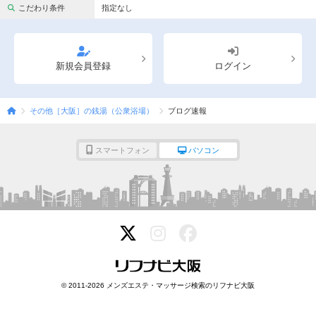
完全個室
半個室あり
こだわり条件
指定なし
ペアルームあり
シャワー室完備
フットバスあり
岩盤浴あり
新規会員登録
ログイン
専用駐車場あり
有資格者在籍
その他［大阪］の銭湯（公衆浴場）
ブログ速報
日本人スタッフのみ
女性スタッフのみ
スタッフ指名可
Ｗセラピスト
スマートフォン
パソコン
駅から徒歩5分以内
こだわり条件を変更
閉じる
© 2011-2026 メンズエステ・マッサージ検索のリフナビ大阪