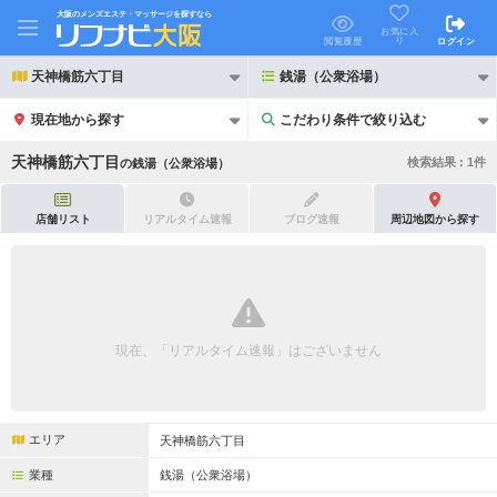
大阪のメンズエステ・マッサージを探すなら
お気に入
り
閲覧履歴
ログイン
天神橋筋六丁目
銭湯（公衆浴場）
現在地から探す
こだわり条件で絞り込む
こだわり条件で絞り込む
天神橋筋六丁目
検索結果 :
1
件
の
銭湯（公衆浴場）
店舗リスト
リアルタイム速報
ブログ速報
周辺地図から探す
21時以降も受付
24時以降も受付
初回割引あり
リピーター割引あり
現在、「リアルタイム速報」はございません
団体割引
ポイントカード有
キャッシュレス決済OK
領収証発行可
エリア
天神橋筋六丁目
2名様歓迎
団体様歓迎
業種
銭湯（公衆浴場）