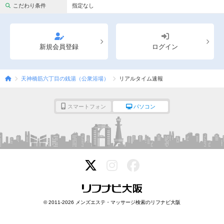
完全個室
半個室あり
こだわり条件
指定なし
ペアルームあり
シャワー室完備
フットバスあり
岩盤浴あり
新規会員登録
ログイン
専用駐車場あり
有資格者在籍
天神橋筋六丁目の銭湯（公衆浴場）
リアルタイム速報
日本人スタッフのみ
女性スタッフのみ
スタッフ指名可
Ｗセラピスト
スマートフォン
パソコン
駅から徒歩5分以内
こだわり条件を変更
閉じる
© 2011-2026 メンズエステ・マッサージ検索のリフナビ大阪