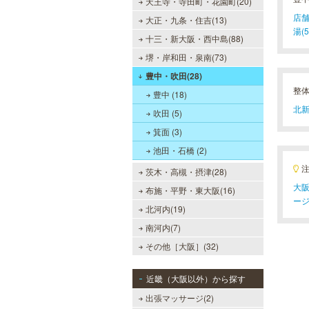
天王寺・寺田町・花園町(20)
店舗
大正・九条・住吉(13)
湯(5
十三・新大阪・西中島(88)
堺・岸和田・泉南(73)
豊中・吹田(28)
整
豊中 (18)
北新
吹田 (5)
箕面 (3)
池田・石橋 (2)
茨木・高槻・摂津(28)
大阪
布施・平野・東大阪(16)
ー
北河内(19)
南河内(7)
その他［大阪］(32)
近畿（大阪以外）から探す
出張マッサージ(2)