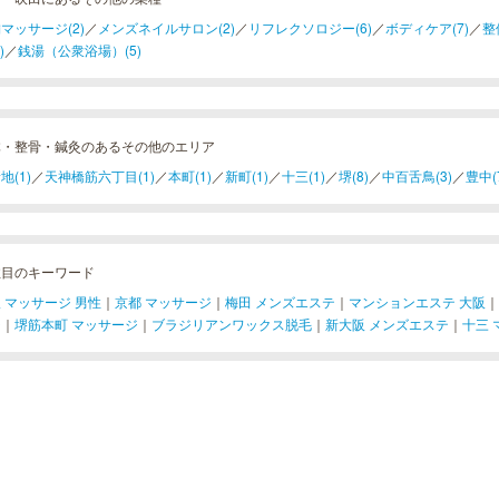
マッサージ(2)
／
メンズネイルサロン(2)
／
リフレクソロジー(6)
／
ボディケア(7)
／
整
)
／
銭湯（公衆浴場）(5)
体・整骨・鍼灸のあるその他のエリア
地(1)
／
天神橋筋六丁目(1)
／
本町(1)
／
新町(1)
／
十三(1)
／
堺(8)
／
中百舌鳥(3)
／
豊中(
注目のキーワード
 マッサージ 男性
｜
京都 マッサージ
｜
梅田 メンズエステ
｜
マンションエステ 大阪
｜
ジ
｜
堺筋本町 マッサージ
｜
ブラジリアンワックス脱毛
｜
新大阪 メンズエステ
｜
十三 