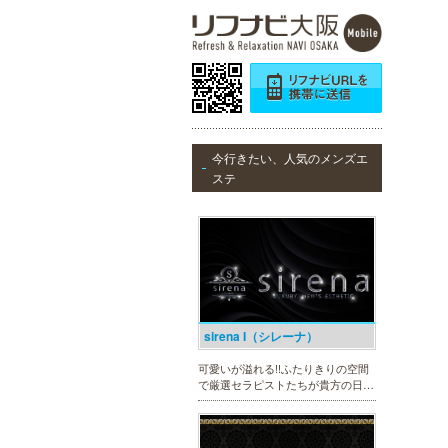
リティ!!厳選に厳選を重ねたセラピ
ストが何度も何度もトレーニングを
受け実現しました。日々の疲れを解
きほぐす極上のお時間をご堪能くだ
さい。
ヒルガオ
今行きたい、人気のメンズエ
30代40代50代のミセスが日常を忘
ステ
れ、限られた時間の中で、時にプロ
フェッショナルに、時に恋人らしく
大人セラピストの魅力を存分に発揮
します。
sirena I（シレーナ）
可愛いが溢れる!!ふたりきりの空間
で厳選セラピストたちが貴方の日頃
の疲れを癒す。洗練の技術とおもて
なしで身も心も満たされる至福の時
間をお楽しみいただけます。