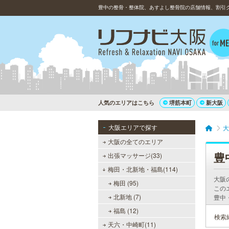
豊中の整骨・整体院、あすよし整骨院の店舗情報、割引
人気のエリアはこちら
堺筋本町
新大阪
大阪エリアで探す
大
大阪の全てのエリア
豊
出張マッサージ(33)
梅田・北新地・福島(114)
大阪
梅田 (95)
この
北新地 (7)
豊中
福島 (12)
検索
天六・中崎町(11)