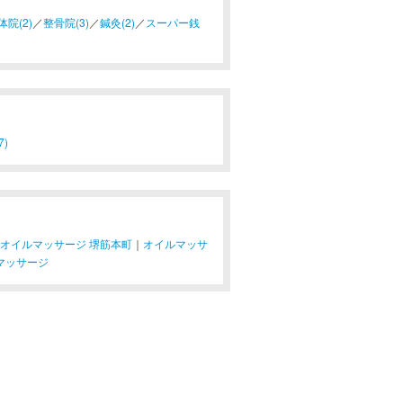
体院(2)
／
整骨院(3)
／
鍼灸(2)
／
スーパー銭
7)
オイルマッサージ 堺筋本町
｜
オイルマッサ
マッサージ