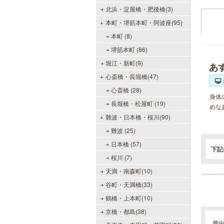
北浜・淀屋橋・肥後橋(3)
本町・堺筋本町・阿波座(95)
本町 (8)
堺筋本町 (86)
堀江・新町(9)
あ
心斎橋・長堀橋(47)
心斎橋 (28)
身体
長堀橋・松屋町 (19)
めな
難波・日本橋・桜川(90)
難波 (25)
日本橋 (57)
下記
桜川 (7)
天満・南森町(10)
谷町・天満橋(33)
鶴橋・上本町(10)
京橋・都島(38)
豊