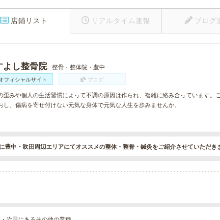
店鋪リスト
リアルタイム速報
ブログ
すよし整骨院
整骨・整体院・豊中
オフィシャルサイト
ブログ
の歪みや個人の生活習慣によって不調の原因は作られ、複雑に絡み合っています。
おし、傷病を寄せ付けない元気な身体で元気な人生を歩みませんか。
に豊中・吹田周辺エリアにてオススメの整体・整骨・鍼灸をご紹介させていただき
中・吹田にあるその他の業種