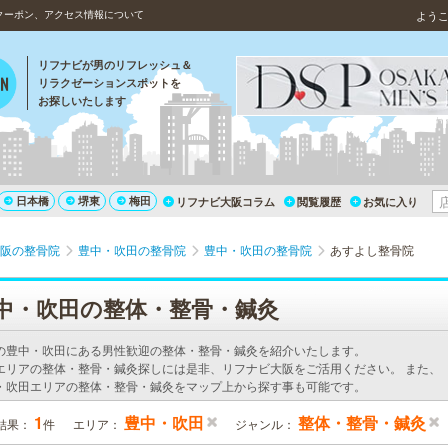
クーポン、アクセス情報について
よう
リフナビが男のリフレッシュ＆
リラクゼーションスポットを
お探しいたします
日本橋
堺東
梅田
リフナビ大阪コラム
閲覧履歴
お気に入り
阪の整骨院
豊中・吹田の整骨院
豊中・吹田の整骨院
あすよし整骨院
中・吹田の整体・整骨・鍼灸
の豊中・吹田にある男性歓迎の整体・整骨・鍼灸を紹介いたします。
エリアの整体・整骨・鍼灸探しには是非、リフナビ大阪をご活用ください。 また、
・吹田エリアの整体・整骨・鍼灸をマップ上から探す事も可能です。
1
豊中・吹田
整体・整骨・鍼灸
結果：
件
エリア：
ジャンル：