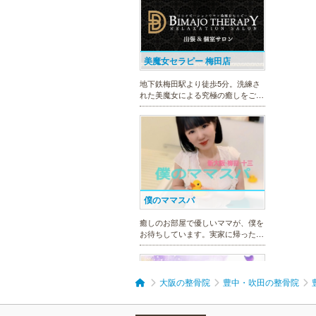
美魔女セラピー 梅田店
地下鉄梅田駅より徒歩5分。洗練さ
れた美魔女による究極の癒しをご堪
能ください。
僕のママスパ
癒しのお部屋で優しいママが、僕を
お待ちしています。実家に帰ったよ
うにくつろいで、暖かな母の愛に包
まれて下さい。心身ともの安らぎと
最高の癒しが貴方を待っています。
大阪の整骨院
豊中・吹田の整骨院