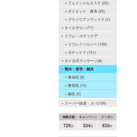
フェイシャルエステ (20)
当店では、少しでも多くのお客様に
ダイエット・痩身 (20)
ご利用して頂く為に無料専用駐車場
を完備しております。★完全個室★
ブラジリアンワックス (1)
お客様に『当たり』と思ってもらえ
ネイルサロン(71)
る様ルックス、施術レベルを極めた
セラピストがマッサージをご提供致
リフレ・ボディケア
します。
リフレクソロジー (139)
ボディケア (151)
ミセス・ムーンR 大阪店
タイ古式マッサージ(8)
優しさと気遣いを忘れない…。大人
整体・整骨・鍼灸
女性専門サロン♪至福の癒しを、お
整体院 (8)
約束致します。
整骨院 (10)
鍼灸 (5)
スーパー銭湯・スパ(150)
掲載店舗
キャンペーン
クーポン
DAZZLE（ダズル）
729
334
615
店
店
件
新大阪駅東口徒歩１分！大阪のメン
エス業界の中でも最高クラスのクオ