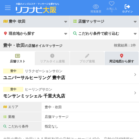
大阪のメンズエステ・マッサージを探すなら
お気に入
り
閲覧履歴
ログイン
豊中･吹田
店舗マッサージ
現在地から探す
こだわり条件で絞り込む
こだわり条件で絞り込む
豊中・吹田
検索結果 :
2
件
の
店舗オイルマッサージ
店舗リスト
リアルタイム速報
ブログ速報
周辺地図から探す
豊中
リラクゼーションサロン
ユニバーサルヒーリング 豊中店
21時以降も受付
24時以降も受付
豊中
ヒーリングサロン
初回割引あり
リピーター割引あり
モンサンミッシェル 千里大丸店
団体割引
ポイントカード有
エリア
豊中・吹田
キャッシュレス決済OK
領収証発行可
業種
店舗マッサージ
こだわり条件
指定なし
2名様歓迎
団体様歓迎